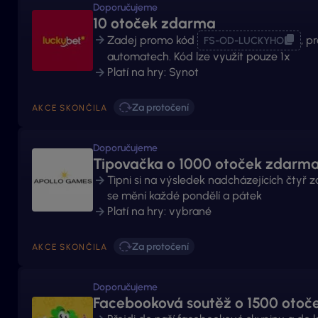
Doporučujeme
10 otoček zdarma
Zadej promo kód
, p
FS-OD-LUCKYHO
automatech. Kód lze využít pouze 1x
Platí na hry: Synot
Za protočení
AKCE SKONČILA
Doporučujeme
Tipovačka o 1000 otoček zdarm
Tipni si na výsledek nadcházejících čtyř 
se mění každé pondělí a pátek
Platí na hry: vybrané
Za protočení
AKCE SKONČILA
Doporučujeme
Facebooková soutěž o 1500 oto