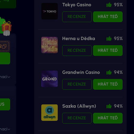
K
Tokyo Casino
95%
RECENZE
HRÁT TEĎ
Herna u Dědka
95%
2
RECENZE
HRÁT TEĎ
Grandwin Casino
94%
RECENZE
HRÁT TEĎ
US
Sazka (Allwyn)
94%
RECENZE
HRÁT TEĎ