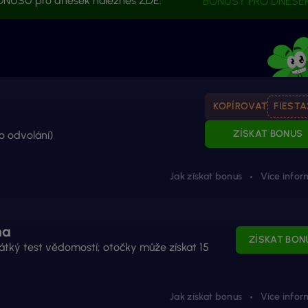
BONUSŮ pro dnešek nalezneš ZDE:
BONUSY PRO DNEŠE
KOPÍROVAT
FIESTA
ZÍSKAT BONUS
o odvolání)
Jak získat bonus
ma
ZÍSKAT BON
rátký test vědomostí; otočky může získat 15
Jak získat bonus