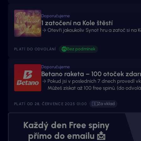
Doporučujeme
1 zatočení na Kole štěstí
Otevři jakoukoliv Synot hru a zatoč si na K
Bez podmínek
PLATÍ DO ODVOLÁNÍ
Doporučujeme
Betano raketa – 100 otoček zda
Pokud jsi v posledních 7 dnech provedl vk
Můžeš získat až 100 free spinů. (do odvolá
Za vklad
PLATÍ OD 28. ČERVENCE 2025 01:00
Každý den Free spiny
přímo do emailu 📩