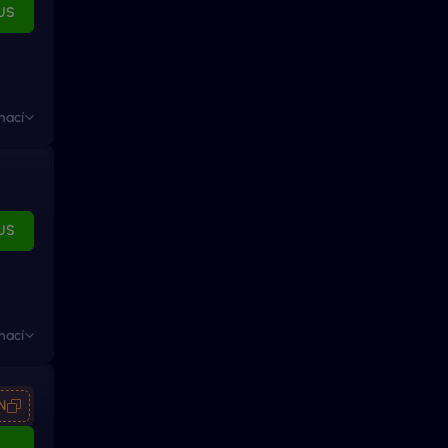
US
US
N