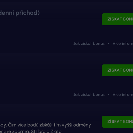
denní příchod)
ZÍSKAT BON
Jak získat bonus
ZÍSKAT BON
Jak získat bonus
ZÍSKAT BON
dy. Čím více bodů získáš, tím vyšší odměny
nz je zdarma, Stříbro a Zlato