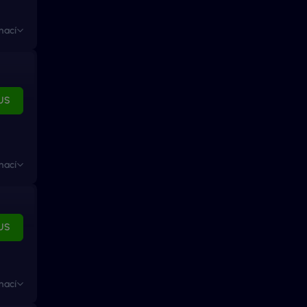
US
US