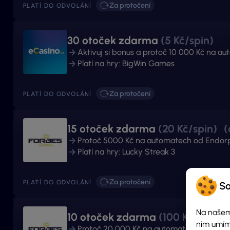
Za protočení
PLATÍ DO ODVOLÁNÍ
30 otoček zdarma
(5 Kč/spin)
Aktivuj si bonus a protoč 10 000 Kč na a
Platí na hry: BigWin Games
Za protočení
PLATÍ DO ODVOLÁNÍ
15 otoček zdarma
(20 Kč/spin)
(
Protoč 5000 Kč na automatech od Endor
Platí na hry: Lucky Streak 3
Za protočení
PLATÍ DO ODVOLÁNÍ
So
Na našem
10 otoček zdarma
(100 Kč/spin)
nim umím
Protoč 20 000 Kč na automatech