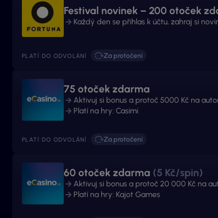
Festival novinek – 200 otoček z
Každý den se přihlas k účtu, zahraj si nov
Za protočení
PLATÍ DO ODVOLÁNÍ
75 otoček zdarma
Aktivuj si bonus a protoč 5000 Kč na aut
Platí na hry: Casimi
Za protočení
PLATÍ DO ODVOLÁNÍ
60 otoček zdarma
(5 Kč/spin)
Aktivuj si bonus a protoč 20 000 Kč na 
Platí na hry: Kajot Games