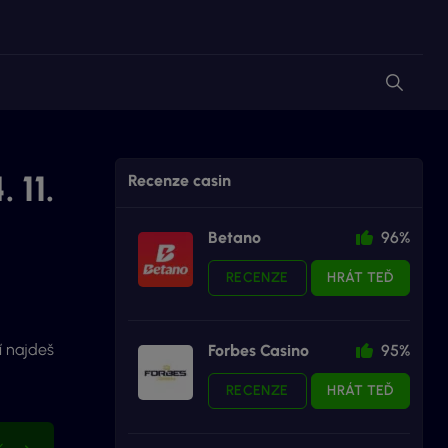
 11.
Recenze casin
Betano
96%
RECENZE
HRÁT TEĎ
í najdeš
Forbes Casino
95%
RECENZE
HRÁT TEĎ