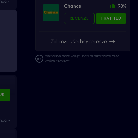
Chance
93%
RECENZE
HRÁT TEĎ
Zobrazit všechny recenze
Ministerstvo financí varuje: Účastí na hazardní hře může
vzniknout závislost.
US