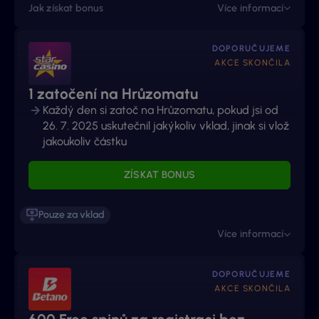
Jak získat bonus
DOPORUČUJEME
AKCE SKONČILA
1 zatočení na Hrůzomatu
Každý den si zatoč na Hrůzomatu, pokud jsi od
26. 7. 2025 uskutečnil jakýkoliv vklad, jinak si vlož
jakoukoliv částku
ZÍSKAT BONUS
Pouze za vklad
DOPORUČUJEME
AKCE SKONČILA