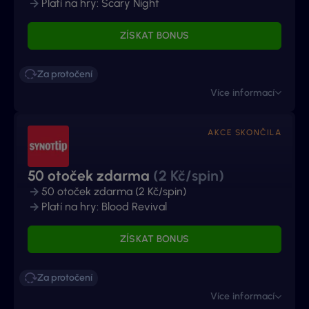
Platí na hry: Scary Night
ZÍSKAT BONUS
Za protočení
AKCE SKONČILA
50 otoček zdarma
(2 Kč/spin)
50 otoček zdarma (2 Kč/spin)
Platí na hry: Blood Revival
ZÍSKAT BONUS
Za protočení