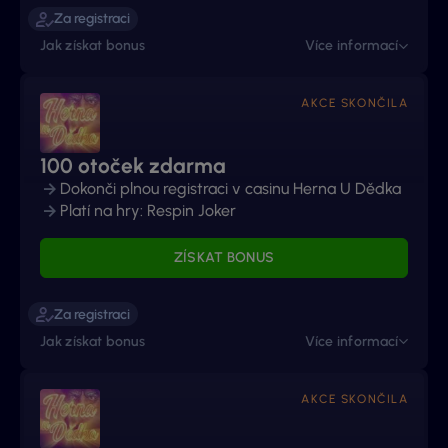
Za registraci
Jak získat bonus
AKCE SKONČILA
100 otoček zdarma
Dokonči plnou registraci v casinu Herna U Dědka
Platí na hry: Respin Joker
ZÍSKAT BONUS
Za registraci
Jak získat bonus
AKCE SKONČILA