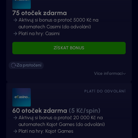
75 otoček zdarma
Aktivuj si bonus a protoč 5000 Kč na
automatech Casimi (do odvolání)
Platí na hry: Casimi
ZÍSKAT BONUS
Za protočení
PLATÍ DO ODVOLÁNÍ
60 otoček zdarma
(5 Kč/spin)
Aktivuj si bonus a protoč 20 000 Kč na
automatech Kajot Games (do odvolání)
Platí na hry: Kajot Games