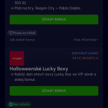
300 Kč
Platí na hry: Respin City – Pablo Diablo
ZÍSKAT BONUS
Pouze za vklad
Jak získat bonus
DOPORUČUJEME
AKCE SKONČILA
Halloweenské Lucky Boxy
Každý den otevři nový Lucky Box ve VIP zóně a
získej bonus
ZÍSKAT BONUS
Bez vkladu