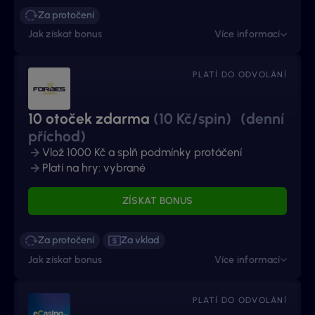
Za protočení
Jak získat bonus
PLATÍ DO ODVOLÁNÍ
10 otoček zdarma
(10 Kč/spin)
(denní
příchod)
Vlož 1000 Kč a splň podmínky protáčení
Platí na hry: vybrané
ZÍSKAT BONUS
Za protočení
Za vklad
Jak získat bonus
PLATÍ DO ODVOLÁNÍ