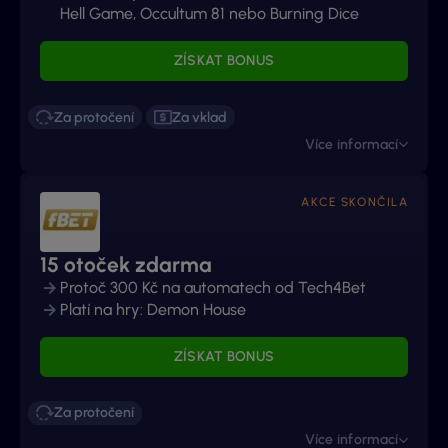
Hell Game, Occultum 81 nebo Burning Dice
ZÍSKAT BONUS
Za protočení
Za vklad
AKCE SKONČILA
15 otoček zdarma
Protoč 300 Kč na automatech od Tech4Bet
Platí na hry: Demon House
ZÍSKAT BONUS
Za protočení