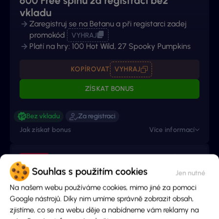
600 Free spinů za registraci bez
vkladu
Zaregistruj se na Betanu a při registarci zadej
promokód
VYHRAJ
Platí na hry: 100 Hot Wild, 27 Spooky Pumpkins
KOPÍROVAT
VYHRAJ
ZÍSKAT BONUS
Bez vkladu
Za registraci
Jak získat bonus
DOPORUČUJEME
AKCE SKONČILA
Souhlas s použitím cookies
10 otoček zdarma
Na našem webu používáme cookies, mimo jiné za pomoci
Google nástrojů. Díky nim umíme správně zobrazit obsah,
Zadej promo kód
, protoč 1
FS-OD-LUCKYHO
zjistíme, co se na webu děje a nabídneme vám reklamy na
Kč v libovolných automatech. Kód lze využít