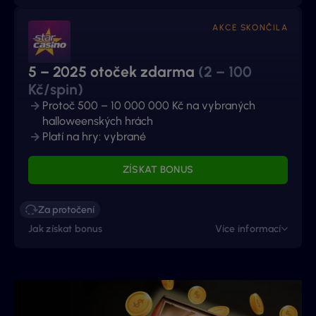
AKCE SKONČILA
5 – 2025 otoček zdarma
(2 – 100
Kč/spin)
Protoč 500 – 10 000 000 Kč na vybraných
halloweenských hrách
Platí na hry: vybrané
ZÍSKAT BONUS
Za protočení
Jak získat bonus