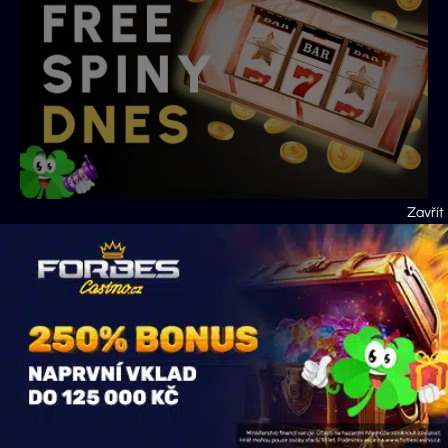
Přehled všech dnešních casino
bonusů – 27. 10. 2025
U Betana získáš až 700 otoček zdarma
Nejprve si můžeš přijít na 600 free spinů bez jakéhokoliv
vkladu – stačí se jen zaregistrovat a zadat promo kód
VYHRAJ
. K tomu navíc běží i raketová akce, kde tě čeká