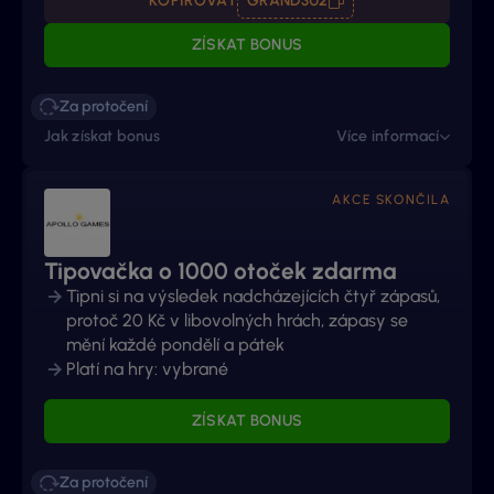
KOPÍROVAT
GRAND3U2
ZÍSKAT BONUS
Za protočení
Jak získat bonus
AKCE SKONČILA
Tipovačka o 1000 otoček zdarma
Tipni si na výsledek nadcházejících čtyř zápasů,
protoč 20 Kč v libovolných hrách, zápasy se
mění každé pondělí a pátek
Platí na hry: vybrané
ZÍSKAT BONUS
Za protočení