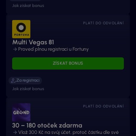
Jak získat bonus
PLATÍ DO ODVOLÁNÍ
Multi Vegas 81
Proveď plnou registraci u Fortuny
ZÍSKAT BONUS
Za registraci
Jak získat bonus
PLATÍ DO ODVOLÁNÍ
30 – 180 otoček zdarma
Vlož 300 Kč na svůj účet, protoč částku dle své