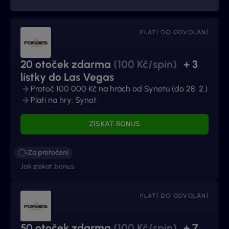
PLATÍ DO ODVOLÁNÍ
20 otoček zdarma
(100 Kč/spin)
+ 3
lístky do Las Vegas
Protoč 100 000 Kč na hrách od Synotu (do 28. 2.)
Platí na hry: Synot
ZÍSKAT BONUS
Za protočení
Jak získat bonus
PLATÍ DO ODVOLÁNÍ
50 otoček zdarma
(100 Kč/spin)
+ 7