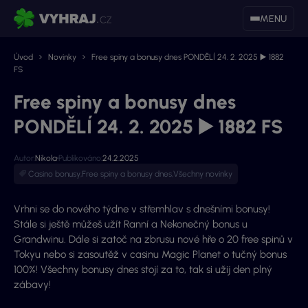
MENU
Úvod
Novinky
Free spiny a bonusy dnes PONDĚLÍ 24. 2. 2025 ▶️ 1882
FS
Free spiny a bonusy dnes
PONDĚLÍ 24. 2. 2025 ▶️ 1882 FS
Autor:
Nikola
Publikováno:
24.2.2025
Casino bonusy
,
Free spiny a bonusy dnes
,
Všechny novinky
Vrhni se do nového týdne v střemhlav s dnešními bonusy!
Stále si ještě můžeš užít Ranní a Nekonečný bonus u
Grandwinu. Dále si zatoč na zbrusu nové hře o 20 free spinů v
Tokyu nebo si zasoutěž v casinu Magic Planet o tučný bonus
100%! Všechny bonusy dnes stojí za to, tak si užij den plný
zábavy!