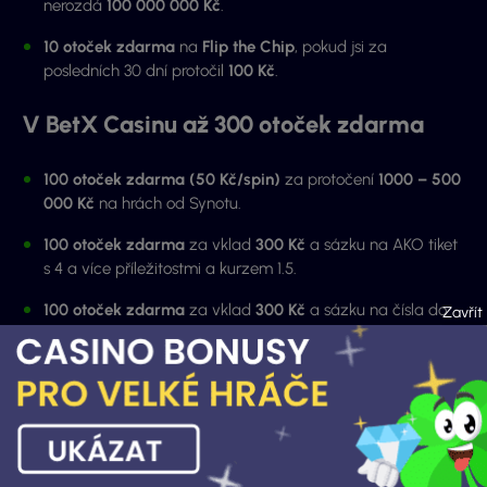
nerozdá
100 000 000 Kč
.
10 otoček zdarma
na
Flip the Chip
, pokud jsi za
posledních 30 dní protočil
100 Kč
.
V BetX Casinu až 300 otoček zdarma
100 otoček zdarma (50 Kč/spin)
za protočení
1000 – 500
000 Kč
na hrách od Synotu.
100 otoček zdarma
za vklad
300 Kč
a sázku na AKO tiket
s 4 a více příležitostmi a kurzem 1.5.
100 otoček zdarma
za vklad
300 Kč
a sázku na čísla do
loterie.
V Synot Casinu až 80 otoček zdarma
20 otoček zdarma (10 Kč/spin)
za vklad
500 Kč s kódem
24MANIE20
a protočení
8x hodnoty vkladu
.