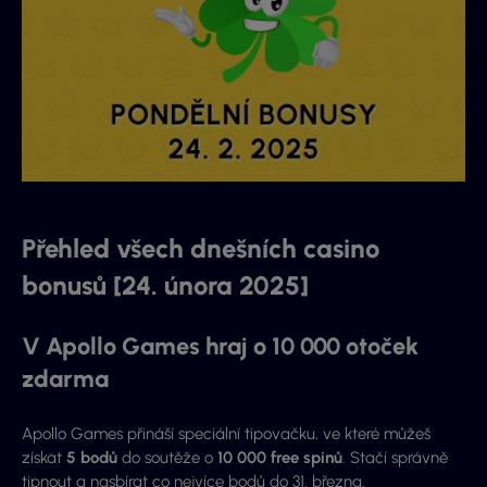
Přehled všech dnešních casino
bonusů [24. února 2025]
V Apollo Games hraj o 10 000 otoček
zdarma
Apollo Games přináší speciální tipovačku, ve které můžeš
získat
5 bodů
do soutěže o
10 000 free spinů
. Stačí správně
tipnout a nasbírat co nejvíce bodů do 31. března.