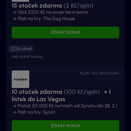
15 otoček zdarma
(2 Kč/spin)
Vlož 2000 Kč na svoje herní konto
Platí na hry: The Dog House
ZÍSKAT BONUS
Za vklad
Jak získat bonus
PLATÍ DO ODVOLÁNÍ
10 otoček zdarma
(100 Kč/spin)
+ 1
lístek do Las Vegas
Protoč 50 000 Kč na hrách od Synotu (do 28. 2.)
Platí na hry: Synot
ZÍSKAT BONUS