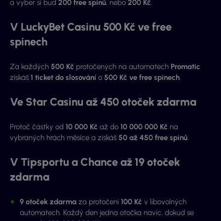
a vyber si buď
200 free spinů
, nebo
200 Kč
.
V LuckyBet Casinu 500 Kč ve free
spinech
Za každých
500 Kč
protočených na automatech
Promatic
získáš
1 ticket do slosování
o
500 Kč ve free spinech
.
Ve Star Casinu až 450 otoček zdarma
Protoč částky od
10 000 Kč
až do
10 000 000 Kč
na
vybraných hrách měsíce a získáš
50 až 450 free spinů
.
V Tipsportu a Chance až 19 otoček
zdarma
9 otoček zdarma
za protočení
100 Kč
v libovolných
automatech. Každý den jedna otočka navíc, dokud se