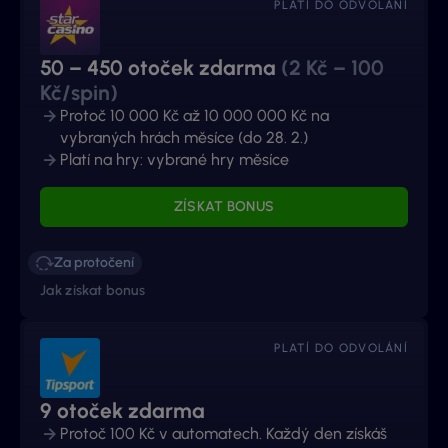
PLATÍ DO ODVOLÁNÍ
50 – 450 otoček zdarma
(2 Kč – 100
Kč/spin)
Protoč 10 000 Kč až 10 000 000 Kč na
vybraných hrách měsíce (do 28. 2.)
Platí na hry: vybrané hry měsíce
ZÍSKAT BONUS
Za protočení
Jak získat bonus
PLATÍ DO ODVOLÁNÍ
9 otoček zdarma
Protoč 100 Kč v automatech. Každý den získáš