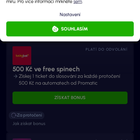
míru. Pro více informací mrkněte
sem
.
ZÍSKAT BONUS
Nastavení
Za protočení
SOUHLASÍM
Jak získat bonus
PLATÍ DO ODVOLÁNÍ
500 Kč ve free spinech
Získej 1 ticket do slosování za každé protočení
500 Kč na automatech od Promatic
ZÍSKAT BONUS
Za protočení
Jak získat bonus