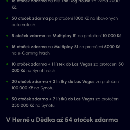
15 otoček zdarma
na hře
The Dog House
za vklad
2000
Kč
.
50 otoček zdarma
po protočení
1000 Kč
na libovolných
automatech.
5 otoček zdarma
na
Multiplay 81
po protočení
10 000 Kč
.
15 otoček zdarma
na
Multiplay 81
za protočení
5000 Kč
na e-Gaming hrách.
10 otoček zdarma + 1 lístek do Las Vegas
za protočení
50
000 Kč
na Synot hrách.
20 otoček zdarma + 3 lístky do Las Vegas
za protočení
100 000 Kč
na Synotu.
50 otoček zdarma + 7 lístků do Las Vegas
za protočení
250 000 Kč
na Synotu.
V Herně u Dědka až 54 otoček zdarma