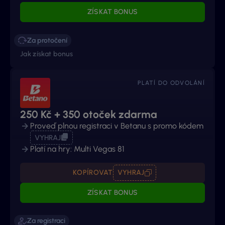
ZÍSKAT BONUS
Za protočení
Jak získat bonus
PLATÍ DO ODVOLÁNÍ
250 Kč + 350 otoček zdarma
Proveď plnou registraci v Betanu s promo kódem
VYHRAJ
Platí na hry: Multi Vegas 81
KOPÍROVAT
VYHRAJ
ZÍSKAT BONUS
Za registraci