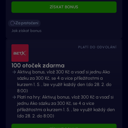
ZÍSKAT BONUS
Za protočení
Jak získat bonus
PLATÍ DO ODVOLÁNÍ
100 otoček zdarma
Aktivuj bonus, vlož 300 Kč a vsaď si jednu Ako
sázku za 300 Kč, se 4 a více příležitostmi a
kurzem 1. 5. , lze využít každý den (do 28. 2. do
8:00)
Platí na hry: Aktivuj bonus, vlož 300 Kč a vsaď si
jednu Ako sázku za 300 Kč, se 4 a více
příležitostmi a kurzem 1. 5. , lze využít každý den
(do 28. 2. do 8:00)