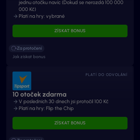
jednu otočku navíc (Dokud se nerozdá 100 000
000 Kč)
Platí na hry: vybrané
ZÍSKAT BONUS
Za protočení
Jak získat bonus
PLATÍ DO ODVOLÁNÍ
10 otoček zdarma
V posledních 30 dnech jsi protočil 100 Kč
Platí na hry: Flip the Chip
ZÍSKAT BONUS