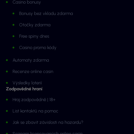
Casino bonusy
Bonusy bez vkladu zdarma
Otočky zdarma
Free spiny dnes
Casino promo kódy
Automaty zdarma
Recenze online casin
Výsledky loterií
Zodpovědné hraní
Hraj zodpovědně | 18+
List kontaktů na pomoc
Jak se zbavit závislosti na hazardu?
Seznam licencovaných online casin