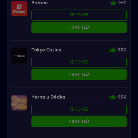
Betano
96%
RECENZE
HRÁT TEĎ
Tokyo Casino
95%
RECENZE
HRÁT TEĎ
Herna u Dědka
95%
RECENZE
HRÁT TEĎ