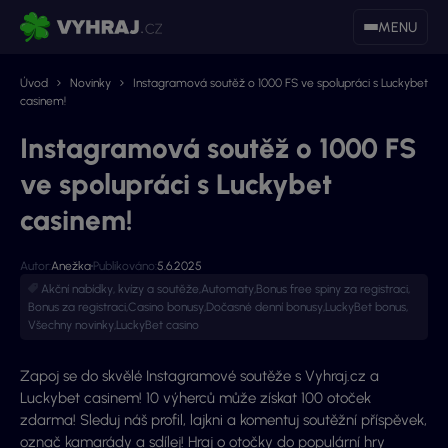
MENU
Úvod
Novinky
Instagramová soutěž o 1000 FS ve spolupráci s Luckybet
casinem!
Instagramová soutěž o 1000 FS
ve spolupráci s Luckybet
casinem!
Autor:
Anežka
Publikováno:
5.6.2025
Akční nabídky, kvízy a soutěže
,
Automaty
,
Bonus free spiny za registraci
,
Bonus za registraci
,
Casino bonusy
,
Dočasné denní bonusy
,
LuckyBet bonus
,
Všechny novinky
,
LuckyBet casino
Zapoj se do skvělé Instagramové soutěže s Vyhraj.cz a
Luckybet casinem! 10 výherců může získat 100 otoček
zdarma! Sleduj náš profil, lajkni a komentuj soutěžní příspěvek,
označ kamarády a sdílej! Hraj o otočky do populární hry