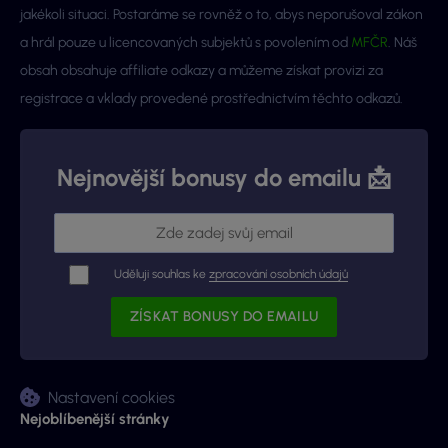
jakékoli situaci. Postaráme se rovněž o to, abys neporušoval zákon
a hrál pouze u licencovaných subjektů s povolením od
MFČR
. Náš
obsah obsahuje affiliate odkazy a můžeme získat provizi za
registrace a vklady provedené prostřednictvím těchto odkazů.
Nejnovější bonusy do emailu 📩
Uděluji souhlas ke
zpracování osobních údajů
Nastavení cookies
Nejoblíbenější stránky