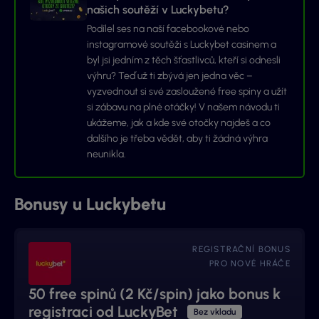
našich soutěží v Luckybetu?
Podílel ses na naší facebookové nebo
instagramové soutěži s Luckybet casinem a
byl jsi jedním z těch šťastlivců, kteří si odnesli
výhru? Teď už ti zbývá jen jedna věc –
vyzvednout si své zasloužené free spiny a užít
si zábavu na plné otáčky! V našem návodu ti
ukážeme, jak a kde své otočky najdeš a co
dalšího je třeba vědět, aby ti žádná výhra
neunikla.
Bonusy u Luckybetu
REGISTRAČNÍ BONUS
PRO NOVÉ HRÁČE
50 free spinů (2 Kč/spin) jako bonus k
registraci od LuckyBet
Bez vkladu