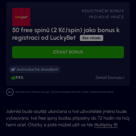
REGISTRAČNÍ BONUS
PRO NOVÉ HRÁČE
50 free spinů (2 Kč/spin) jako bonus k
registraci od LuckyBet
Bez vkladu
ZÍSKAT BONUS
Jednoduché dosažení
94%
Detail bonusu
Ministerstvo financí varuje: Účastí na hazardní hře může vzniknout závislost.
Jakmile bude soutěž ukončena a tvé uživatelské jméno bude
vylosováno, tvé free spiny budou připsány do 72 hodin na tvůj
herní účet. Otočky si poté můžeš užít ve hře
Multiplay 81
.