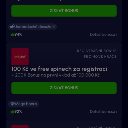
ZÍSKAT BONUS
Jednoduché dosažení
94%
Detail bonusu
REGISTRAČNÍ BONUS
PRO NOVÉ HRÁČE
100 Kč ve free spinech za registraci
+ 200% Bonus na první vklad až 100 000 Kč
ZÍSKAT BONUS
Mega bonus
92%
Detail bonusu