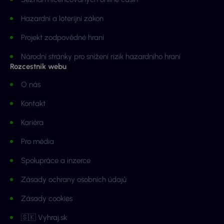
Hazardní a loterijní zákon
Projekt zodpovědné hraní
Národní stránky pro snížení rizik hazardního hraní
Rozcestník webu
O nás
Kontakt
Kariéra
Pro média
Spolupráce a inzerce
Zásady ochrany osobních údajů
Zásady cookies
🇸🇰 Vyhraj.sk