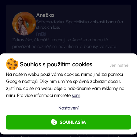
Anežka
Šéfredaktorka · Specialistka v oblasti bonusů a
stíracích losů
Zdravíčko, čtenáři! Jmenuji se Anežka a budu tě
provázet nejrůznějšími novinkami a bonusy ve světě
hazardu!
Více o autorovi
Souhlas s použitím cookies
Na našem webu používáme cookies, mimo jiné za pomoci
Související články
Google nástrojů. Díky nim umíme správně zobrazit obsah,
zjistíme, co se na webu děje a nabídneme vám reklamy na
míru. Pro více informací mrkněte
sem
.
Nastavení
SOUHLASÍM
Letní Lucky Boxy:
Jak by vypadal
Free spi