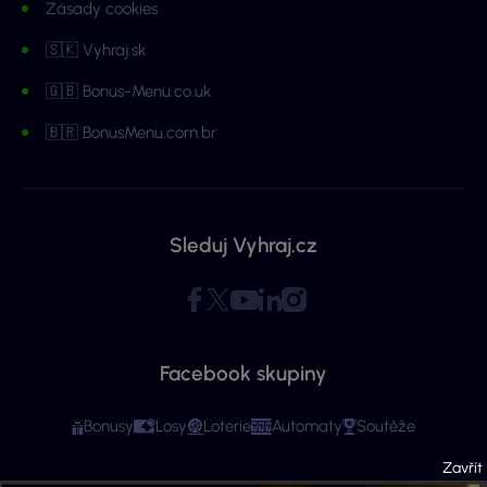
Zásady cookies
🇸🇰 Vyhraj.sk
🇬🇧 Bonus-Menu.co.uk
🇧🇷 BonusMenu.com.br
Sleduj Vyhraj.cz
Facebook skupiny
Bonusy
Losy
Loterie
Automaty
Soutěže