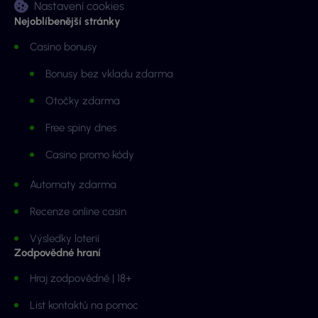
Nastavení cookies
Nejoblíbenější stránky
Casino bonusy
Bonusy bez vkladu zdarma
Otočky zdarma
Free spiny dnes
Casino promo kódy
Automaty zdarma
Recenze online casin
Výsledky loterií
Zodpovědné hraní
Hraj zodpovědně | 18+
List kontaktů na pomoc