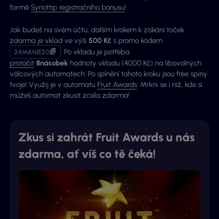
formě
Synottip registračního bonusu
!
Jak budeš na svém účtu, dalším krokem k získání toček
zdarma je vklad ve výši
500 Kč
s promo kódem
. Po vkladu je potřeba
24MANIE20
protočit
8násobek
hodnoty vkladu
(4000 Kč)
na libovolných
válcových automatech. Po splnění tohoto kroku jsou free spiny
tvoje! Využij je v automatu
Fruit Awards
. Mrkni se i níž, kde si
můžeš automat zkusit zcela zdarma!
Zkus si zahrát Fruit Awards u nás
zdarma, ať víš co tě čeká!