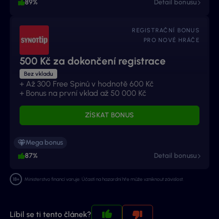
89%
Detail bonusu
REGISTRAČNÍ BONUS
PRO NOVÉ HRÁČE
500 Kč za dokončení registrace
Bez vkladu
+ Až 300 Free Spinů v hodnotě 600 Kč
+ Bonus na první vklad až 50 000 Kč
ZÍSKAT BONUS
Mega bonus
87%
Detail bonusu
Ministerstvo financí varuje: Účastí na hazardní hře může vzniknout závislost.
Líbil se ti tento článek?