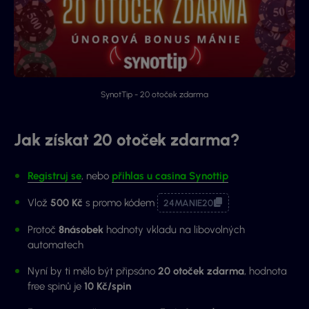
SynotTip - 20 otoček zdarma
Jak získat 20 otoček zdarma?
Registruj se
, nebo
přihlas u casina Synottip
Vlož
500 Kč
s promo kódem
24MANIE20
Protoč
8násobek
hodnoty vkladu na libovolných
automatech
Nyní by ti mělo být připsáno
20 otoček zdarma
, hodnota
free spinů je
10 Kč/spin