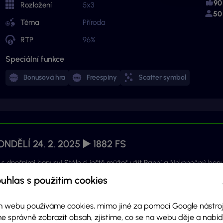
90
Rozložení
5x3
50
Téma
Příroda
RTP
96%
Speciální funkce
Bonusová hra
Freespiny
Scatter symbol
NDĚLÍ 24. 2. 2025 ▶️ 1882 FS
s dnešními bonusy! Stále si ještě můžeš užít Ranní a Nekonečný bon
ové hře o 20 free spinů v Tokyu nebo si zasoutěž v casinu Magic Pla
uhlas s použitím cookies
es stojí za to, tak si užij den plný zábavy!
 webu používáme cookies, mimo jiné za pomoci Google nástroj
e správně zobrazit obsah, zjistíme, co se na webu děje a nab