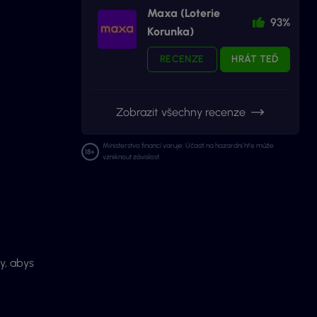
Maxa (Loterie
93%
Korunka)
RECENZE
HRÁT TEĎ
Zobrazit všechny recenze
Ministerstvo financí varuje: Účastí na hazardní hře může
vzniknout závislost.
y, abys