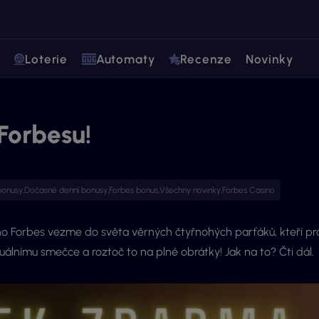
Loterie
Automaty
Recenze
Novinky
 Forbesu!
bonusy
,
Dočasné denní bonusy
,
Forbes bonus
,
Všechny novinky
,
Forbes Casino
sino Forbes vezme do světa věrných čtyřnohých parťáků, kteří pr
uálnímu smečce a roztoč to na plné obrátky! Jak na to? Čti dál.