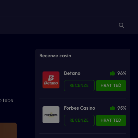
Recenze casin
Betano
96%
RECENZE
HRÁT TEĎ
o tebe
Forbes Casino
95%
RECENZE
HRÁT TEĎ