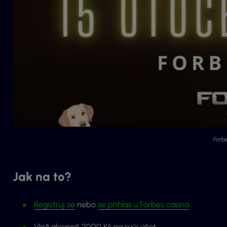
Forb
Jak na to?
Registruj se
nebo
se přihlas u Forbes casina
Vlož alespoň 2000 Kč na svůj účet