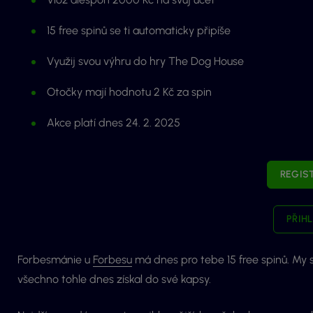
15 free spinů se ti automaticky připíše
Využij svou výhru do hry The Dog House
Otočky mají hodnotu 2 Kč za spin
Akce platí dnes 24. 2. 2025
REGIS
PŘIH
Forbesmánie u
Forbesu
má dnes pro tebe 15 free spinů. My 
všechno tohle dnes získal do své kapsy.