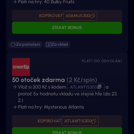
Platí na hry: 40 Bulky Fruits
KOPÍROVAT
60AMUS300
ZÍSKAT BONUS
Za protočení
Za vklad
PLATÍ DO ODVOLÁNÍ
50 otoček zdarma
(2 Kč/spin)
Vlož si 300 Kč s kódem
a
ATLANTIS300
protoč 5x hodnotu vkladu ve stejné hře (do 23.
2.)
Platí na hry: Mysterious Atlantis
KOPÍROVAT
ATLANTIS300
ZÍSKAT BONUS