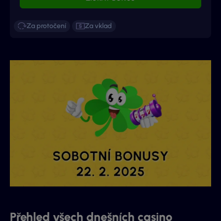
Za protočení
Za vklad
Přehled všech dnešních casino