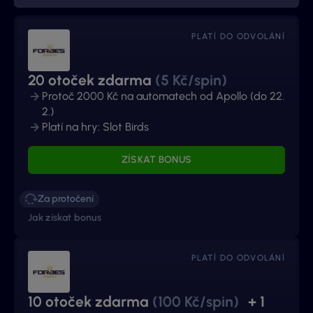
PLATÍ DO ODVOLÁNÍ
20 otoček zdarma
(5 Kč/spin)
Protoč 2000 Kč na automatech od Apollo (do 22.
2.)
Platí na hry: Slot Birds
ZÍSKAT BONUS
Za protočení
Jak získat bonus
PLATÍ DO ODVOLÁNÍ
10 otoček zdarma
(100 Kč/spin)
+ 1