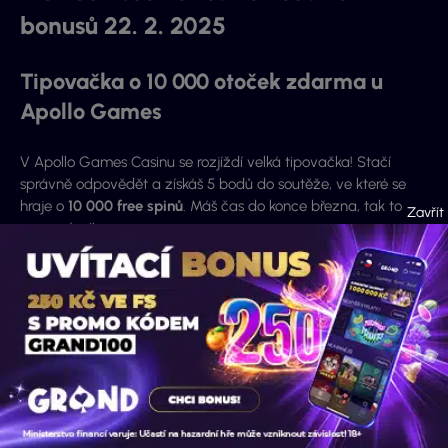
bonusů 22. 2. 2025
Tipovačka o 10 000 otoček zdarma u
Apollo Games
V Apollo Games Casinu se rozjíždí velká tipovačka! Stačí
správně odpovědět a získáš 5 bodů do soutěže, ve které se
hraje o
10 000 free spinů
. Máš čas do konce března, tak to
nepropásni!
250 Kč + 350 otoček zdarma u Betano
Betano láká nové hráče na parádní kombinaci –
250 Kč
zdarma
a k tomu
350 otoček na Multi Vegas 81
. Stačí
dokončit registraci a použít promo kód.
300 Kč zdarma u Fortuna