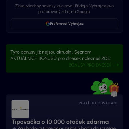
Získej všechny novinky jako první. Přidej si Vyhraj.cz jako
preferovaný zdroj na Google.
Preferovat Vyhraj.cz
Tyto bonusy již nejsou aktuální. Seznam
AKTUÁLNÍCH BONUSŮ pro dnešek nalezneš ZDE:
BONUSY PRO DNEŠEK
PLATÍ DO ODVOLÁNÍ
Tipovačka o 10 000 otoček zdarma
Za uhodnutí tipovačky získáš 5 bodů do soutěže