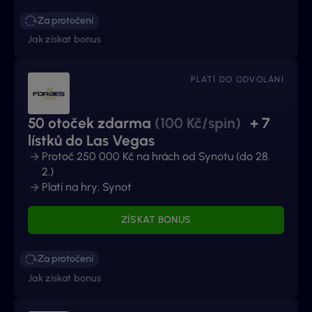
Za protočení
Jak získat bonus
PLATÍ DO ODVOLÁNÍ
50 otoček zdarma
(100 Kč/spin)
+ 7
lístků do Las Vegas
Protoč 250 000 Kč na hrách od Synotu (do 28.
2.)
Platí na hry: Synot
ZÍSKAT BONUS
Za protočení
Jak získat bonus