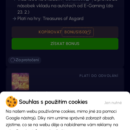
násobek vkladu na autotech od E-Gaming (do
23. 2.)
Platí na hry: Treasures of Asgard
KOPÍROVAT
BONUS1500
ZÍSKAT BONUS
Za protočení
PLATÍ DO ODVOLÁNÍ
50 otoček zdarma
(10 Kč/spin)
Vlož 1000 Kč s kódem
, protoč
Souhlas s použitím cookies
bonus1000
20násobek na Synot slotech
Na našem webu používáme cookies, mimo jiné za pomoci
Platí na hry: Zeus Wild Thunder
Google nástrojů. Díky nim umíme správně zobrazit obsah,
zjistíme, co se na webu děje a nabídneme vám reklamy na
KOPÍROVAT
BONUS1000