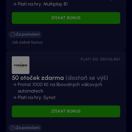
Platí na hry: Multiplay 81
ZÍSKAT BONUS
Za protočení
Jak získat bonus
PLATÍ DO ODVOLÁNÍ
50 otoček zdarma
(dostaň se výš)
Protoč 1000 Kč na libovolných válcových
automatech
Platí na hry: Synot
ZÍSKAT BONUS
Za protočení