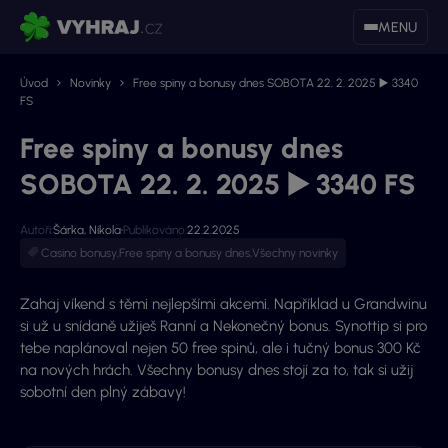
MENU
Úvod
Novinky
Free spiny a bonusy dnes SOBOTA 22. 2. 2025 ▶️ 3340
FS
Free spiny a bonusy dnes
SOBOTA 22. 2. 2025 ▶️ 3340 FS
Autoři:
Šárka
,
Nikola
Publikováno:
22.2.2025
Casino bonusy
,
Free spiny a bonusy dnes
,
Všechny novinky
Zahaj víkend s těmi nejlepšími akcemi. Například u Grandwinu
si už u snídaně užiješ Ranní a Nekonečný bonus. Synottip si pro
tebe naplánoval nejen 50 free spinů, ale i tučný bonus 300 Kč
na nových hrách. Všechny bonusy dnes stojí za to, tak si užij
sobotní den plný zábavy!