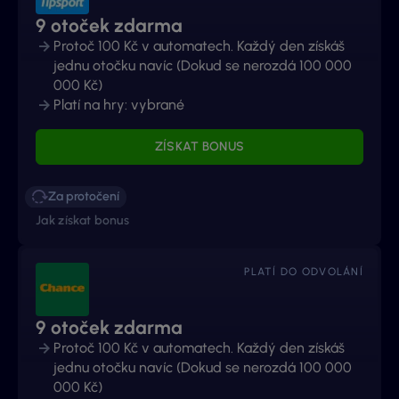
9 otoček zdarma
Protoč 100 Kč v automatech. Každý den získáš
jednu otočku navíc (Dokud se nerozdá 100 000
000 Kč)
Platí na hry: vybrané
ZÍSKAT BONUS
Za protočení
Jak získat bonus
PLATÍ DO ODVOLÁNÍ
9 otoček zdarma
Protoč 100 Kč v automatech. Každý den získáš
jednu otočku navíc (Dokud se nerozdá 100 000
000 Kč)