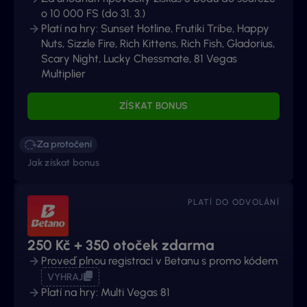
o 10 000 FS (do 31. 3.)
Platí na hry: Sunset Hotline, Frutiki Tribe, Happy
Nuts, Sizzle Fire, Rich Kittens, Rich Fish, Gladorius,
Scary Night, Lucky Chessmate, 81 Vegas
Multiplier
ZÍSKAT BONUS
Za protočení
Jak získat bonus
PLATÍ DO ODVOLÁNÍ
250 Kč + 350 otoček zdarma
Proveď plnou registraci v Betanu s promo kódem
VYHRAJ
Platí na hry: Multi Vegas 81