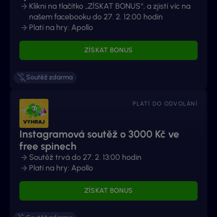
Klikni na tlačítko „ZÍSKAT BONUS“, a zjistí víc na
našem facebooku do 27. 2. 12:00 hodin
Platí na hry: Apollo
ZÍSKAT BONUS
Soutěž zdarma
PLATÍ DO ODVOLÁNÍ
Instagramová soutěž o 3000 Kč ve
free spinech
Soutěž trvá do 27. 2. 13:00 hodin
Platí na hry: Apollo
ZÍSKAT BONUS