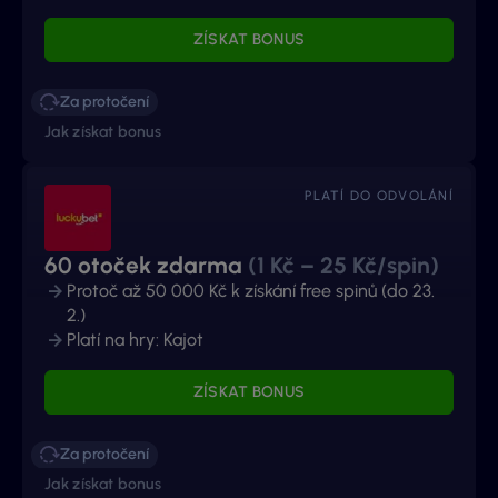
ZÍSKAT BONUS
Za protočení
Jak získat bonus
PLATÍ DO ODVOLÁNÍ
60 otoček zdarma
(1 Kč – 25 Kč/spin)
Protoč až 50 000 Kč k získání free spinů (do 23.
2.)
Platí na hry: Kajot
ZÍSKAT BONUS
Za protočení
Jak získat bonus