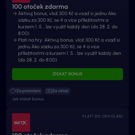
100 otoček zdarma
Aktivuj bonus, vlož 300 Kč a vsaď si jednu Ako
sázku za 300 Kč, se 4 a více příležitostmi a
kurzem 1. 5. , lze využít každý den (do 28. 2. do
8:00)
Platí na hry: Aktivuj bonus, vlož 300 Kč a vsaď si
jednu Ako sázku za 300 Kč, se 4 a více
příležitostmi a kurzem 1. 5. , lze využít každý den
(do 28. 2. do 8:00)
ZÍSKAT BONUS
Za protočení
Za vklad
Jak získat bonus
PLATÍ DO ODVOLÁNÍ