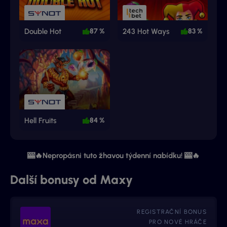
Double Hot
87 %
243 Hot Ways
83 %
Hell Fruits
84 %
🎰🔥Nepropásni tuto žhavou týdenní nabídku! 🎰🔥
Další bonusy od Maxy
REGISTRAČNÍ BONUS
PRO NOVÉ HRÁČE