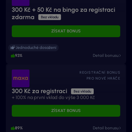
300 Kč + 50 Kč na bingo za registraci
zdarma
Bez vkladu
ZÍSKAT BONUS
Jednoduché dosažení
93%
Detail bonusu
REGISTRAČNÍ BONUS
PRO NOVÉ HRÁČE
300 Kč za registraci
Bez vkladu
+ 100% na první vklad do výše 3 000 Kč
ZÍSKAT BONUS
89%
Detail bonusu