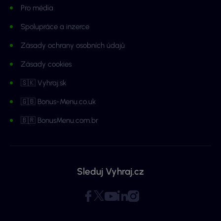
Pro média
Spolupráce a inzerce
Zásady ochrany osobních údajů
Zásady cookies
🇸🇰 Vyhraj.sk
🇬🇧 Bonus-Menu.co.uk
🇧🇷 BonusMenu.com.br
Sleduj Vyhraj.cz