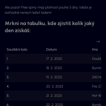
Ale pozor! Free spiny mají platnost pouhé 3 dny, takže je
rozhodně nenech ležet ladem!
Mrkni na tabulku, kde zjistíš kolik jaký
den získáš:
Soutěžní kolo
Datum
Hra
1.
17. 2. 2025
Double H
2.
18. 2. 2025
Burning F
3.
19. 2. 2025
243 Hot 
4.
20. 2. 2025
Fire 27
5.
21. 2. 2025
Hot Wild
6.
22. 2. 2025
Bombero