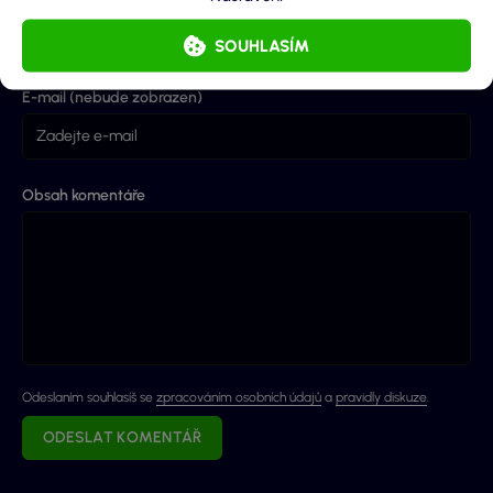
SOUHLASÍM
E-mail (nebude zobrazen)
Obsah komentáře
Odeslaním souhlasíš se
zpracováním osobních údajů
a
pravidly diskuze
.
ODESLAT KOMENTÁŘ