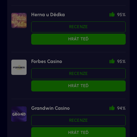
Herna u Dědka
95%
RECENZE
HRÁT TEĎ
Forbes Casino
95%
RECENZE
HRÁT TEĎ
Grandwin Casino
94%
RECENZE
HRÁT TEĎ