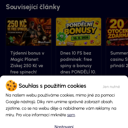
Související články
Týdenní bonus v
Dnes 10 FS bez
Summer 
Magic Planet:
podmínek: free
casinu S
Získej 250 Kč ve
spiny a bonusy
přináší 
free spinech!
dnes PONDĚLÍ 10.
8. 2026 (9545 FS)
Souhlas s použitím cookies
Marťa
10.8.2026
Nikola
10.8.2026
Nikola
Na našem webu používáme cookies, mimo jiné za pomoci
Google nástrojů. Díky nim umíme správně zobrazit obsah,
zjistíme, co se na webu děje a nabídneme vám reklamy na
Přidej komentář
míru. Pro více informací mrkněte
sem
.
Nastavení
Jméno