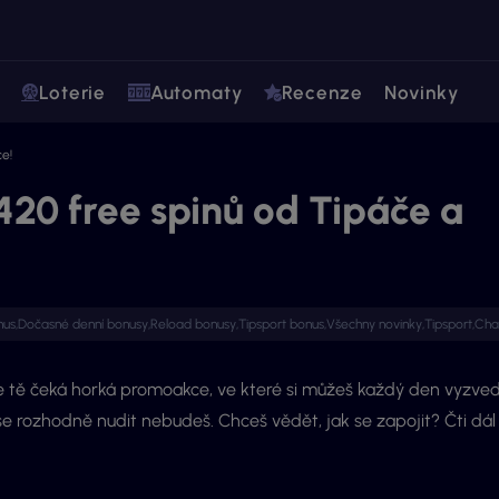
Loterie
Automaty
Recenze
Novinky
ce!
420 free spinů od Tipáče a
nus
,
Dočasné denní bonusy
,
Reload bonusy
,
Tipsport bonus
,
Všechny novinky
,
Tipsport
,
Cha
e tě čeká horká promoakce, ve které si můžeš každý den vyzve
se rozhodně nudit nebudeš. Chceš vědět, jak se zapojit? Čti dál