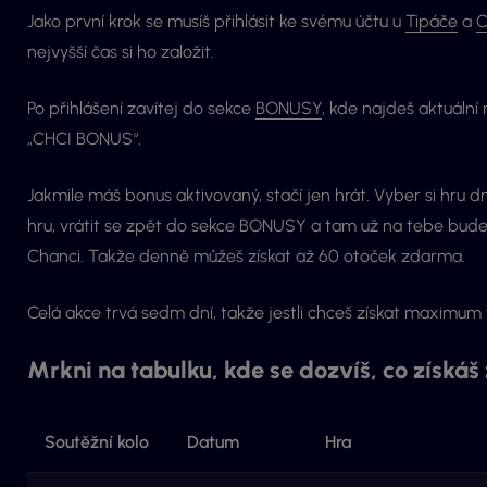
Jako první krok se musíš přihlásit ke svému účtu u
Tipáče
a
C
nejvyšší čas si ho založit.
Po přihlášení zavítej do sekce
BONUSY
, kde najdeš aktuální 
„CHCI BONUS“.
Jakmile máš bonus aktivovaný, stačí jen hrát. Vyber si hru d
hru, vrátit se zpět do sekce BONUSY a tam už na tebe bud
Chanci. Takže denně můžeš získat až 60 otoček zdarma.
Celá akce trvá sedm dní, takže jestli chceš získat maximum 
Mrkni na tabulku, kde se dozvíš, co získá
Soutěžní kolo
Datum
Hra