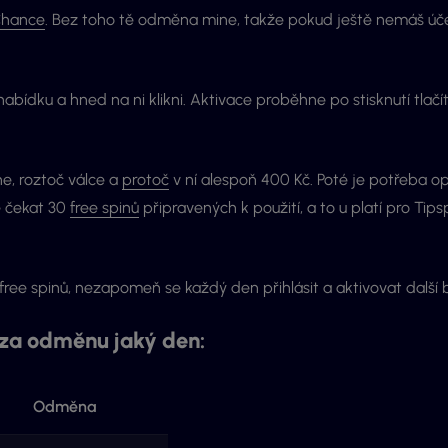
hance
. Bez toho tě odměna mine, takže pokud ještě nemáš úče
nabídku a hned na ni klikni. Aktivace proběhne po stisknutí tlačí
ne, roztoč válce a
protoč
v ní alespoň 400 Kč. Poté je potřeba op
e čekat 30
free spinů
připravených k použití, a to u platí pro Tipsp
free spinů, nezapomeň se každý den přihlásit a aktivovat další 
š za odměnu jaký den:
Odměna