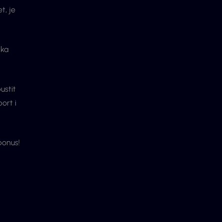
t, je
tka
ustit
ort i
bonus!