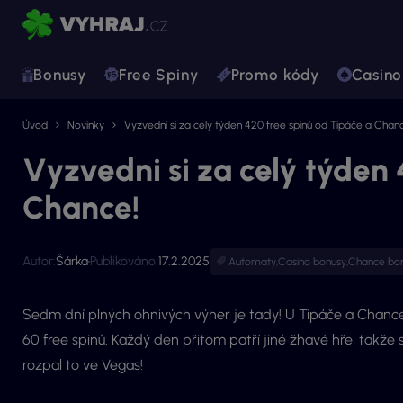
Bonusy
Free Spiny
Promo kódy
Casino
Úvod
Novinky
Vyzvedni si za celý týden 420 free spinů od Tipáče a Chan
Vyzvedni si za celý týden 
Chance!
Autor:
Šárka
Publikováno:
17.2.2025
Automaty
,
Casino bonusy
,
Chance bo
Sedm dní plných ohnivých výher je tady! U Tipáče a Chanc
60 free spinů. Každý den přitom patří jiné žhavé hře, takže 
rozpal to ve Vegas!