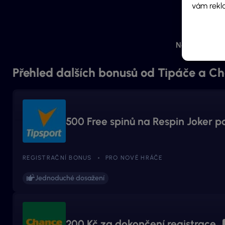
vám rekl
PŘIH
Nech se unést
Přehled dalších bonusů od Tipáče a C
500 Free spinů na Respin Joker po
REGISTRAČNÍ BONUS
PRO NOVÉ HRÁČE
Jednoduché dosažení
200 Kč za dokončení registrace