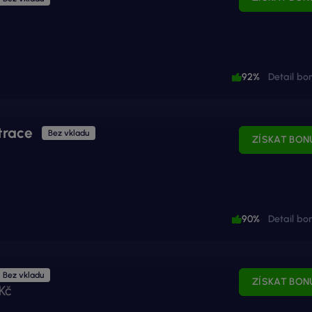
92%
Detail bo
trace
Bez vkladu
ZÍSKAT BON
90%
Detail bo
Bez vkladu
ZÍSKAT BON
Kč