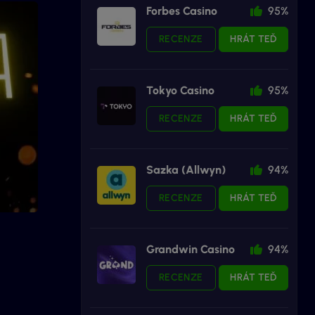
Forbes Casino
95%
RECENZE
HRÁT TEĎ
Tokyo Casino
95%
RECENZE
HRÁT TEĎ
Sazka (Allwyn)
94%
RECENZE
HRÁT TEĎ
Grandwin Casino
94%
RECENZE
HRÁT TEĎ