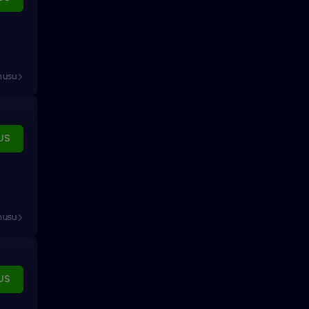
nusu
US
nusu
US