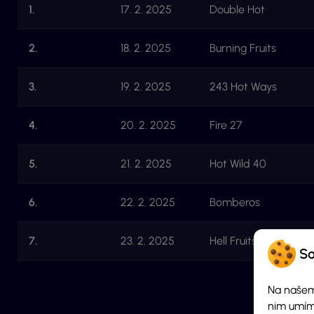
1.
17. 2. 2025
Double Hot
2.
18. 2. 2025
Burning Fruits
3.
19. 2. 2025
243 Hot Ways
4.
20. 2. 2025
Fire 27
5.
21. 2. 2025
Hot Wild 40
6.
22. 2. 2025
Bomberos
7.
23. 2. 2025
Hell Fruits
So
Na našem
PŘIHL
nim umím