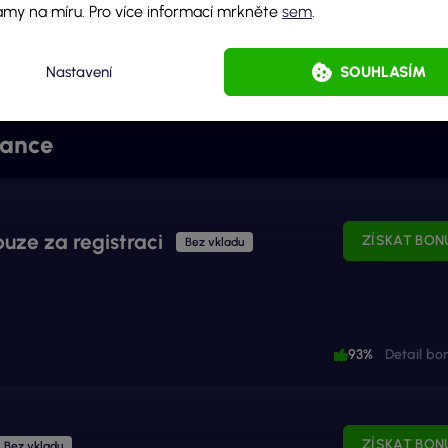
amy na míru. Pro více informací mrkněte
sem
.
LAS SE U CHANCE
Nastavení
SOUHLASÍM
 ohnivou vlnou výher! 🔥
hance
uze za registraci
ZÍSKAT BON
Bez vkladu
93%
Detail bo
ZÍSKAT BON
Bez vkladu