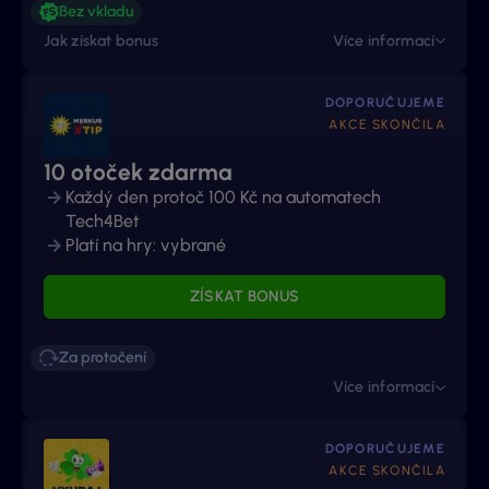
Bez vkladu
Jak získat bonus
DOPORUČUJEME
AKCE SKONČILA
10 otoček zdarma
Každý den protoč 100 Kč na automatech
Tech4Bet
Platí na hry: vybrané
ZÍSKAT BONUS
Za protočení
DOPORUČUJEME
AKCE SKONČILA