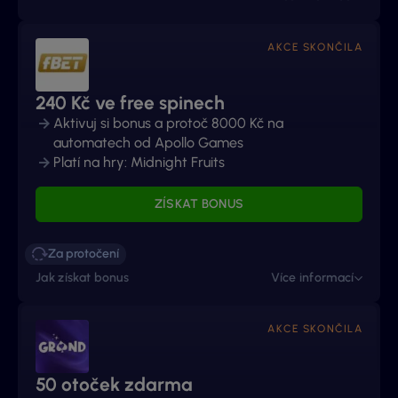
AKCE SKONČILA
240 Kč ve free spinech
Aktivuj si bonus a protoč 8000 Kč na
automatech od Apollo Games
Platí na hry: Midnight Fruits
ZÍSKAT BONUS
Za protočení
Jak získat bonus
AKCE SKONČILA
50 otoček zdarma