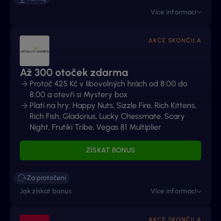
AKCE SKONČILA
Až 300 otoček zdarma
Protoč 425 Kč v libovolných hrách od 8:00 do
8:00 a otevři si Mystery box
Platí na hry: Happy Nuts, Sizzle Fire, Rich Kittens,
Rich Fish, Gladorius, Lucky Chessmate, Scary
Night, Frutiki Tribe, Vegas 81 Multiplier
ZÍSKAT BONUS
Za protočení
Jak získat bonus
AKCE SKONČILA