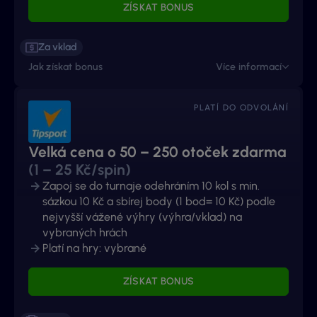
ZÍSKAT BONUS
Za vklad
Jak získat bonus
PLATÍ DO ODVOLÁNÍ
Velká cena o 50 – 250 otoček zdarma
(1 – 25 Kč/spin)
Zapoj se do turnaje odehráním 10 kol s min.
sázkou 10 Kč a sbírej body (1 bod= 10 Kč) podle
nejvyšší vážené výhry (výhra/vklad) na
vybraných hrách
Platí na hry: vybrané
ZÍSKAT BONUS