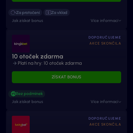
Za protočení
Za vklad
Jak získat bonus
DOPORUČUJEME
AKCE SKONČILA
10 otoček zdarma
Platí na hry: 10 otoček zdarma
ZÍSKAT BONUS
Bez podmínek
Jak získat bonus
DOPORUČUJEME
AKCE SKONČILA