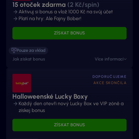
15 otoček zdarma
(2 Kč/spin)
Aktivuj si bonus a vlož 1000 Kč na svůj účet
Platí na hry: Ale Fajny Bober!
ZÍSKAT BONUS
Pouze za vklad
Jak získat bonus
DOPORUČUJEME
AKCE SKONČILA
Halloweenské Lucky Boxy
Každý den otevři nový Lucky Box ve VIP zóně a
získej bonus
ZÍSKAT BONUS