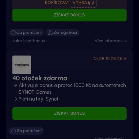
KOPÍROVAT
VYHRAJ
ZÍSKAT BONUS
Za protočení
Za registraci
Jak získat bonus
AKCE SKONČILA
40 otoček zdarma
Aktivuj si bonus a protoč 1000 Kč na automatech
SYNOT Games
Platí na hry: Synot
ZÍSKAT BONUS
Za protočení