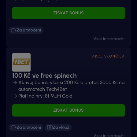
ZÍSKAT BONUS
Za protočení
AKCE SKONČILA
100 Kč ve free spinech
Aktivuj bonus, vlož si 200 Kč a protoč 3000 Kč na
automatech Tech4Bet
Platí na hry: 81 Multi Gold
ZÍSKAT BONUS
Za protočení
Za vklad