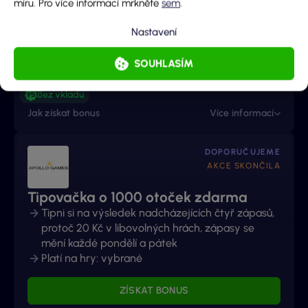
míru. Pro více informací mrkněte
sem
.
Přihlas se v 20:00 hodin a splň úspěšně krátký
test vědomostí; otočky může získat 15 výherců
Nastavení
ZÍSKAT BONUS
SOUHLASÍM
Bez vkladu
Jak získat bonus
DOPORUČUJEME
AKCE SKONČILA
Tipovačka o 1000 otoček zdarma
Tipni si na výsledek nadcházejících čtyř zápasů,
protoč 20 Kč v libovolných hrách, zápasy se
mění každé pondělí a pátek
Platí na hry: vybrané
ZÍSKAT BONUS