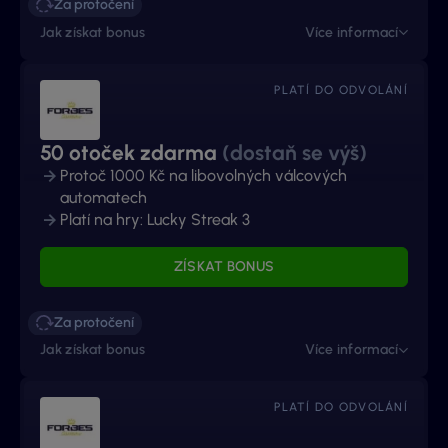
Za protočení
Jak získat bonus
PLATÍ DO ODVOLÁNÍ
50 otoček zdarma
(dostaň se výš)
Protoč 1000 Kč na libovolných válcových
automatech
Platí na hry: Lucky Streak 3
ZÍSKAT BONUS
Za protočení
Jak získat bonus
PLATÍ DO ODVOLÁNÍ