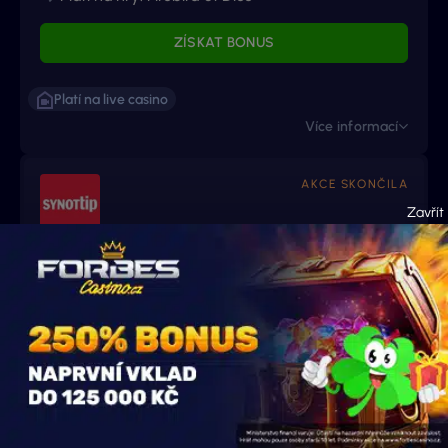
ZÍSKAT BONUS
Platí na live casino
AKCE SKONČILA
30 otoček zdarma
(5 Kč/spin)
Protoč 3000 Kč na libovolných automatech
Platí na hry: 81 Famous Multidice
ZÍSKAT BONUS
Za protočení