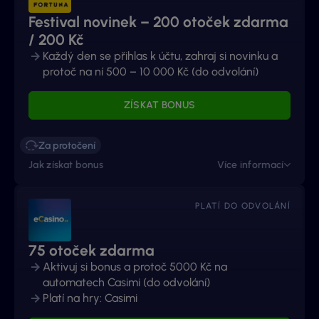
Festival novinek – 200 otoček zdarma
/ 200 Kč
Každý den se přihlas k účtu, zahraj si novinku a
protoč na ní 500 – 10 000 Kč (do odvolání)
ZÍSKAT BONUS
Za protočení
Jak získat bonus
PLATÍ DO ODVOLÁNÍ
75 otoček zdarma
Aktivuj si bonus a protoč 5000 Kč na
automatech Casimi (do odvolání)
Platí na hry: Casimi