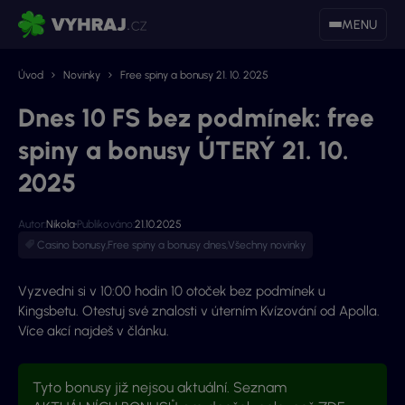
MENU
Úvod
Novinky
Free spiny a bonusy 21. 10. 2025
Dnes 10 FS bez podmínek: free
spiny a bonusy ÚTERÝ 21. 10.
2025
Autor:
Nikola
Publikováno:
21.10.2025
Casino bonusy
,
Free spiny a bonusy dnes
,
Všechny novinky
Vyzvedni si v 10:00 hodin 10 otoček bez podmínek u
Kingsbetu. Otestuj své znalosti v úterním Kvízování od Apolla.
Více akcí najdeš v článku.
Tyto bonusy již nejsou aktuální. Seznam