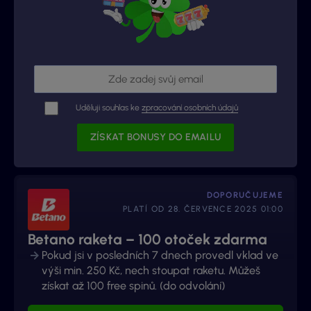
Uděluji souhlas ke
zpracování osobních údajů
DOPORUČUJEME
PLATÍ OD 28. ČERVENCE 2025 01:00
Betano raketa – 100 otoček zdarma
Pokud jsi v posledních 7 dnech provedl vklad ve
výši min. 250 Kč, nech stoupat raketu. Můžeš
získat až 100 free spinů. (do odvolání)