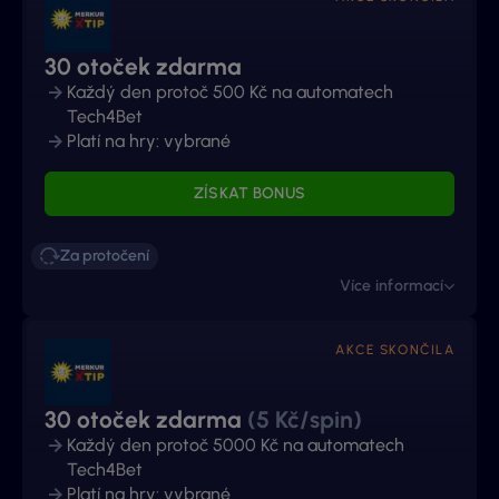
30 otoček zdarma
Každý den protoč 500 Kč na automatech
Tech4Bet
Platí na hry: vybrané
ZÍSKAT BONUS
Za protočení
AKCE SKONČILA
30 otoček zdarma
(5 Kč/spin)
Každý den protoč 5000 Kč na automatech
Tech4Bet
Platí na hry: vybrané