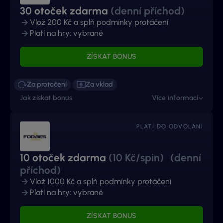
30 otoček zdarma
(denní příchod)
Vlož 200 Kč a splň podmínky protáčení
Platí na hry: vybrané
ZÍSKAT BONUS
Za protočení
Za vklad
Jak získat bonus
PLATÍ DO ODVOLÁNÍ
10 otoček zdarma
(10 Kč/spin)
(denní
příchod)
Vlož 1000 Kč a splň podmínky protáčení
Platí na hry: vybrané
ZÍSKAT BONUS