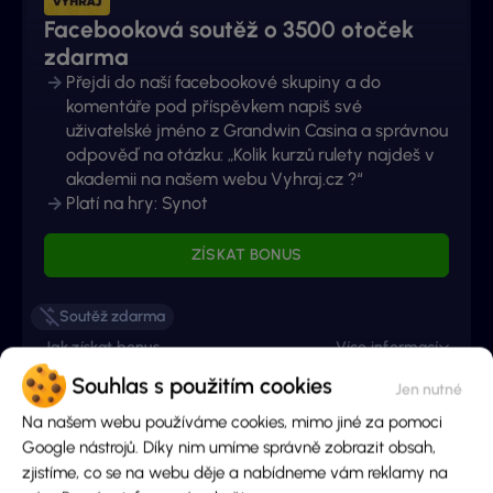
Facebooková soutěž o 3500 otoček
zdarma
Přejdi do naší facebookové skupiny a do
komentáře pod příspěvkem napiš své
uživatelské jméno z Grandwin Casina a správnou
odpověď na otázku: „Kolik kurzů rulety najdeš v
akademii na našem webu Vyhraj.cz ?“
Platí na hry: Synot
ZÍSKAT BONUS
Soutěž zdarma
Jak získat bonus
Souhlas s použitím cookies
DOPORUČUJEME
Na našem webu používáme cookies, mimo jiné za pomoci
AKCE SKONČILA
Google nástrojů. Díky nim umíme správně zobrazit obsah,
zjistíme, co se na webu děje a nabídneme vám reklamy na
Kvízování – až 300 otoček zdarma