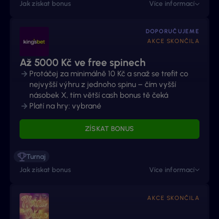
Jak získat bonus
DOPORUČUJEME
AKCE SKONČILA
Až 5000 Kč ve free spinech
Protáčej za minimálně 10 Kč a snaž se trefit co
nejvyšší výhru z jednoho spinu – čím vyšší
násobek X, tím větší cash bonus tě čeká
Platí na hry: vybrané
ZÍSKAT BONUS
Turnaj
Jak získat bonus
AKCE SKONČILA