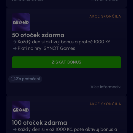
AKCE SKONČILA
50 otoček zdarma
Každý den si aktivuj bonus a protoč 1000 Kč
Platí na hry: SYNOT Games
ZÍSKAT BONUS
Za protočení
AKCE SKONČILA
100 otoček zdarma
Každý den si vlož 1000 Kč, poté aktivuj bonus a