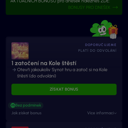
AKTUÁLNÍCH BONUSŮ pro dnešek nalezneš ZDE:
BONUSY PRO DNEŠEK
DOPORUČUJEME
PLATÍ DO ODVOLÁNÍ
1 zatočení na Kole štěstí
Otevři jakoukoliv Synot hru a zatoč si na Kole
štěstí (do odvolání)
ZÍSKAT BONUS
Bez podmínek
Jak získat bonus