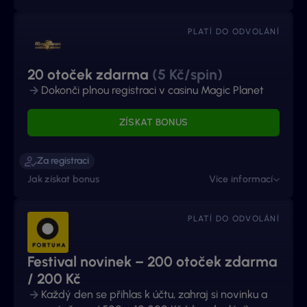
PLATÍ DO ODVOLÁNÍ
20 otoček zdarma
(5 Kč/spin)
Dokonči plnou registraci v casinu Magic Planet
ZÍSKAT BONUS
Za registraci
Jak získat bonus
PLATÍ DO ODVOLÁNÍ
Festival novinek – 200 otoček zdarma
/ 200 Kč
Každý den se přihlas k účtu, zahraj si novinku a