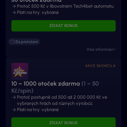
Protoč 500 Kč v libovolném Tech4bet automatu
Platí na hry: vybrané
ZÍSKAT BONUS
Za protočení
AKCE SKONČILA
10 – 1000 otoček zdarma
(1 – 50
Kč/spin)
Protoč postupně od 500 až 2 000 000 Kč ve
vybraných hrách od různých výrobců
Platí na hry: vybrané
ZÍSKAT BONUS