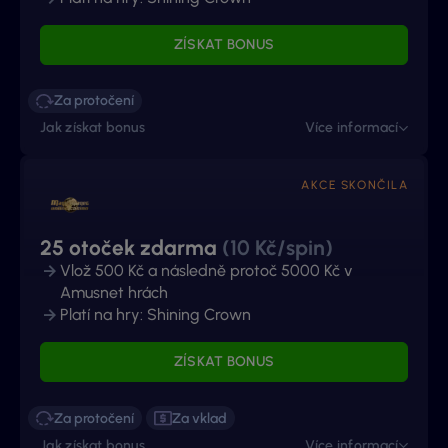
ZÍSKAT BONUS
Za protočení
Jak získat bonus
AKCE SKONČILA
25 otoček zdarma
(10 Kč/spin)
Vlož 500 Kč a následně protoč 5000 Kč v
Amusnet hrách
Platí na hry: Shining Crown
ZÍSKAT BONUS
Za protočení
Za vklad
Jak získat bonus