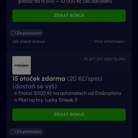
protoč na ní 500 – 10 000 Kč (do odvolání)
ZÍSKAT BONUS
Za protočení
Jak získat bonus
PLATÍ DO ODVOLÁNÍ
15 otoček zdarma
(20 Kč/spin)
(dostaň se výš)
Protoč 5000 Kč na automatech od Endorphina
Platí na hry: Lucky Streak 3
ZÍSKAT BONUS
Za protočení