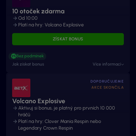
10 otoček zdarma
Od 10:00
Platí na hry: Volcano Explosive
ZÍSKAT BONUS
Bez podmínek
Jak získat bonus
DOPORUČUJEME
AKCE SKONČILA
Volcano Explosive
Aktivuj si bonus, je platný pro prvních 10 000
hráčů
Platí na hry: Clover Mania Respin nebo
Legendary Crown Respin