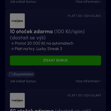
Jak získat bonus
PLATÍ DO ODVOLÁNÍ
10 otoček zdarma
(100 Kč/spin)
(dostaň se výš)
Protoč 20 000 Kč na automatech
Platí na hry: Lucky Streak 3
ZÍSKAT BONUS
Za protočení
Jak získat bonus
PLATÍ DO ODVOLÁNÍ
50 otoček zdarma
(dostaň se výš)