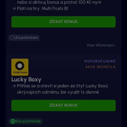
nebo si aktivuj bonus a protoč 100 Kč nyní
Platí na hry: Multi Fruits 81
ZÍSKAT BONUS
Za protočení
DOPORUČUJEME
AKCE SKONČILA
Lucky Boxy
Přihlas se a otevři si jeden ze čtyř Lucky Boxů
ukrývajících odměnu, lze využít 1x denně
ZÍSKAT BONUS
Bez podmínek