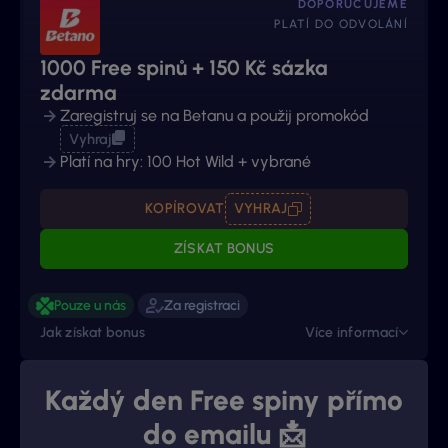
DOPORUČUJEME
PLATÍ DO ODVOLÁNÍ
1000 Free spinů + 150 Kč sázka
zdarma
Zaregistruj se na Betanu a použij promokód
Vyhraj
Platí na hry: 100 Hot Wild + vybrané
KOPÍROVAT
VYHRAJ
ZÍSKAT BONUS
Pouze u nás
Za registraci
Jak získat bonus
Každý den Free spiny přímo
do emailu 📩