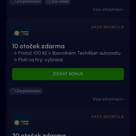
Za protočení
Za vklad
AKCE SKONČILA
10 otoček zdarma
Protoč 100 Kč v libovolném Tech4bet automatu
Platí na hry: vybrané
ZÍSKAT BONUS
Za protočení
AKCE SKONČILA
30 otoček zdarma