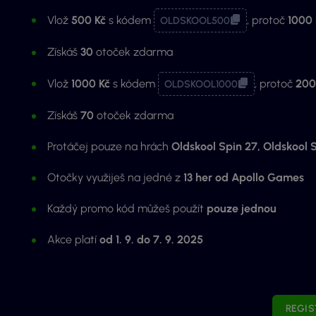
Vlož
500 Kč
s kódem
, protoč
1000 
OLDSKOOL500
Získáš
30
otoček zdarma
Vlož
1000 Kč
s kódem
, protoč
200
OLDSKOOL1000
Získáš
70
otoček zdarma
Protáčej pouze na hrách
Oldskool Spin 27, Oldskool 
Otočky využiješ na jedné z
13 her od Apollo Games
Každý promo kód můžeš použít
pouze jednou
Akce platí
od 1. 9. do 7. 9. 2025
REGIS