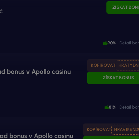
ZÍSKAT BON
Kč
90%
Detail bo
KOPÍROVAT
HRATYDN
ad bonus v Apollo casinu
ZÍSKAT BONUS
81%
Detail bo
KOPÍROVAT
HRAVIKEND
ad bonus v Apollo casinu