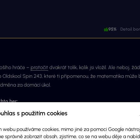
95%
Detail bo
epšího hráče –
protočit
dvakrát tolik, kolik jsi vložil. Ale neboj, žá
bo Oldskool Spin 243, které ti připomenou, že matematika může 
odměna za domácí úkol.
chto her:
uhlas s použitím cookies
le Fire, Rich Fish, Lucky Chessmate, Cage Fighters, Blissful Jack 1
bo Frutiki Tribe
 webu používáme cookies, mimo jiné za pomoci Google nástroj
e správně zobrazit obsah, zjistíme, co se na webu děje a nab