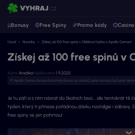
Bonusy
Free Spiny
Promo kódy
Casino
Úvod
Novinky
Získej až 100 free spinů v Oldskool týdnu u Apollo Games!
Získej až 100 free spinů v
Autor:
Anežka
Publikováno:
1.9.2025
Apollo Games bonus
,
Automaty
,
Bonus za vklad
,
Casino bonusy
,
Dočasné denní
Je tu září a s ním návrat do školních lavic… ale tentokrát 
týden, který ti přinese pořádnou dávku nostalgie i zábavy. St
free spiny se jen pohrnou!