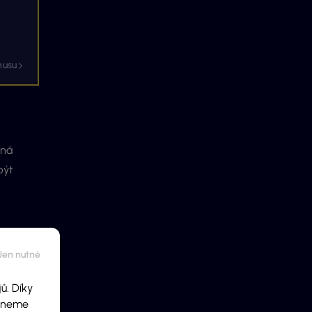
nusu
dná
být
00,
ů. Díky
ídneme