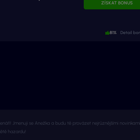
ZÍSKAT BONUS
81%
Detail bo
tenáři! Jmenuji se Anežka a budu tě provázet nejrůznějšími novinkam
ětě hazardu!