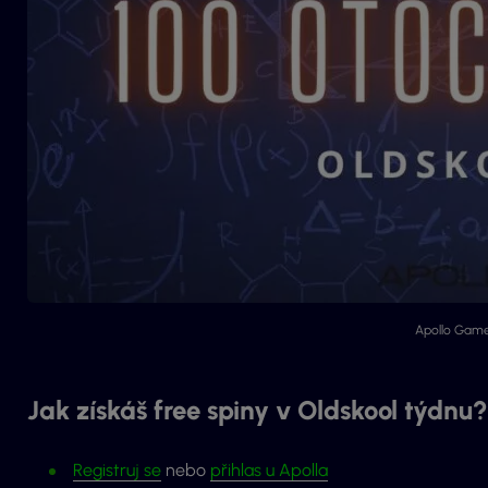
Apollo Game
Jak získáš free spiny v Oldskool týdnu?
Registruj se
nebo
přihlas u Apolla