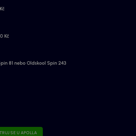
Kč
0 Kč
Spin 81 nebo Oldskool Spin 243
TRUJ SE U APOLLA