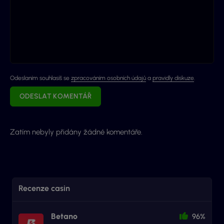
Odeslaním souhlasíš se
zpracováním osobních údajů
a
pravidly diskuze
.
ODESLAT KOMENTÁŘ
Zatím nebyly přidány žádné komentáře.
Recenze casin
Betano
96%