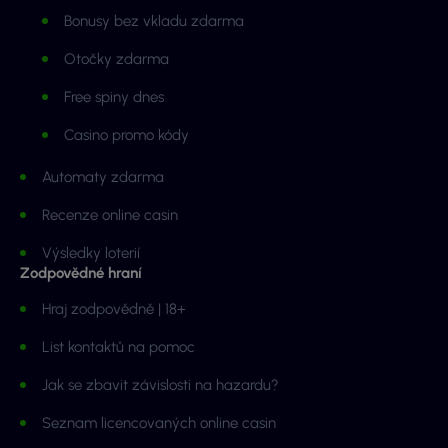
Bonusy bez vkladu zdarma
Otočky zdarma
Free spiny dnes
Casino promo kódy
Automaty zdarma
Recenze online casin
Výsledky loterií
Zodpovědné hraní
Hraj zodpovědně | 18+
List kontaktů na pomoc
Jak se zbavit závislosti na hazardu?
Seznam licencovaných online casin