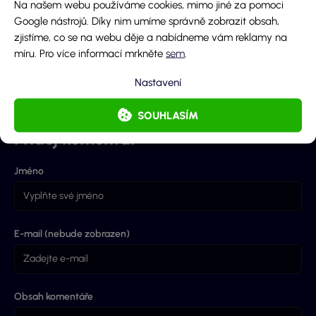
PÁTEK 7. 8. 2026
dárkový set v
free spi
Na našem webu používáme cookies, mimo jiné za pomoci
(7182 FS)
Tipovačce k 1.
Herně u
Google nástrojů. Díky nim umíme správně zobrazit obsah,
české fotbalové
zjistíme, co se na webu děje a nabídneme vám reklamy na
lize!
míru. Pro více informací mrkněte
sem
.
Marťa
7.8.2026
Max
6.8.2026
Lenka
Nastavení
SOUHLASÍM
Přidej komentář
Jméno
E-mail (nebude zobrazen)
Obsah komentáře