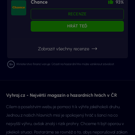
Chance
93%
RECENZE
HRÁT TEĎ
Zobrazit všechny recenze
Ministerstvo financí varuje: Účastí na hazardní hře může vzniknout závislost.
Vyhraj.cz - Největší magazín o hazardních hrách v ČR
Cílem a poselstvím webu je pomoci ti k výhře jakéhokoli druhu.
Jednou z našich hlavních misí je spokojený hráč s šancí na co
nejvyšší výhru, avšak znalý i rizik prohry. Chceme ti být oporou v
jakékoli situaci. Postaráme se rovněž o to, abys neporušoval zákon