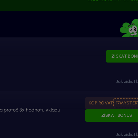
ZÍSKAT BON
Jak získat
KOPÍROVAT
17MYSTER
a protoč 3x hodnotu vkladu
ZÍSKAT BONUS
Jak získat