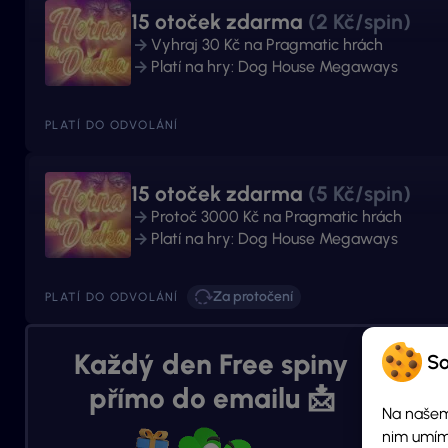
15 otoček zdarma
(2 Kč/spin)
Vyhraj 30 Kč na Pragmatic hrách
Platí na hry: Dog House Megaways
PLATÍ DO ODVOLÁNÍ
15 otoček zdarma
(5 Kč/spin)
Protoč 3000 Kč na Pragmatic hrách
Platí na hry: Dog House Megaways
Za protočení
PLATÍ DO ODVOLÁNÍ
Každý den Free spiny
So
přímo do emailu 📩
Na našem
nim umím