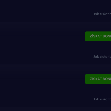
Jak získat
ZÍSKAT BON
Jak získat
ZÍSKAT BON
Jak získat