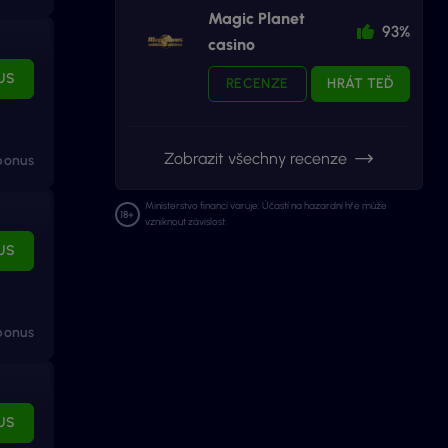
Magic Planet
93%
casino
US
RECENZE
HRÁT TEĎ
Zobrazit všechny recenze
 bonus
Ministerstvo financí varuje: Účastí na hazardní hře může
vzniknout závislost.
US
 bonus
US