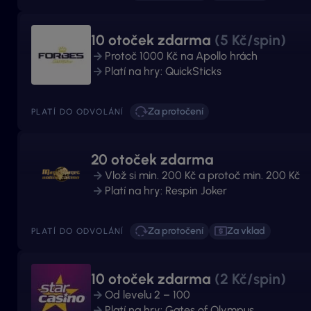
10 otoček zdarma
(5 Kč/spin)
Protoč 1000 Kč na Apollo hrách
Platí na hry: QuickSticks
Za protočení
PLATÍ DO ODVOLÁNÍ
20 otoček zdarma
Vlož si min. 200 Kč a protoč min. 200 Kč
Platí na hry: Respin Joker
Za protočení
Za vklad
PLATÍ DO ODVOLÁNÍ
10 otoček zdarma
(2 Kč/spin)
Od levelu 2 – 100
Platí na hry: Gates of Olympus