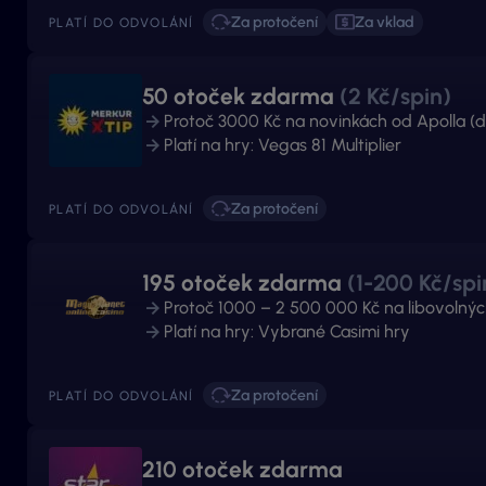
Za protočení
Za vklad
PLATÍ DO ODVOLÁNÍ
50 otoček zdarma
(2 Kč/spin)
Protoč 3000 Kč na novinkách od Apolla (do
Platí na hry: Vegas 81 Multiplier
Za protočení
PLATÍ DO ODVOLÁNÍ
195 otoček zdarma
(1-200 Kč/spi
Protoč 1000 – 2 500 000 Kč na libovolných
Platí na hry: Vybrané Casimi hry
Za protočení
PLATÍ DO ODVOLÁNÍ
210 otoček zdarma