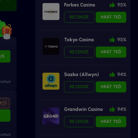
Forbes Casino
95%
RECENZE
HRÁT TEĎ
Tokyo Casino
95%
RECENZE
HRÁT TEĎ
US
Sazka (Allwyn)
94%
 bonus
RECENZE
HRÁT TEĎ
Y
Grandwin Casino
94%
RECENZE
HRÁT TEĎ
 bonus