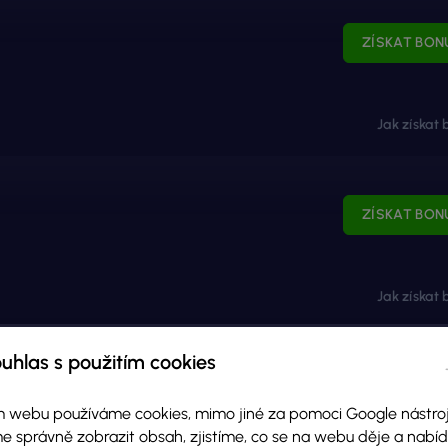
ZÍSKAT BON
Jak získat
ZÍSKAT BON
Jak získat
uhlas s použitím cookies
 webu používáme cookies, mimo jiné za pomoci Google nástroj
Uděluji souhlas ke
zpracování osobních údajů
e správně zobrazit obsah, zjistíme, co se na webu děje a nab