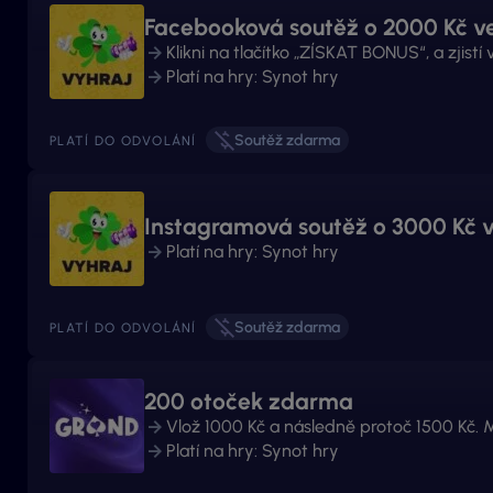
Facebooková soutěž o 2000 Kč ve
Klikni na tlačítko „ZÍSKAT BONUS“, a zjist
Platí na hry: Synot hry
Soutěž zdarma
PLATÍ DO ODVOLÁNÍ
Instagramová soutěž o 3000 Kč v
Platí na hry: Synot hry
Soutěž zdarma
PLATÍ DO ODVOLÁNÍ
200 otoček zdarma
Vlož 1000 Kč a následně protoč 1500 Kč. 
Platí na hry: Synot hry