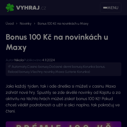
MENU
Úvod
Novinky
Bonus 100 Kč na novinkách u Maxy
Bonus 100 Kč na novinkách u
Maxy
Autor:
Nikola
Publikováno:
4.11.2024
Automaty
,
Casino bonusy
,
Dočasné denní bonusy
,
Korunka bonus
,
Reload bonusy
,
Všechny novinky
,
Maxa (Loterie Korunka)
Jako každý týden, tak i ode dneška si můžeš v casinu Maxa
zahrát nové hry. Spustily se zde skvělé novinky od Kajotu a za
aktivitu na těchto hrách můžeš získat bonus 100 Kč! Pokud
chceš vědět podrobnosti a užít si akci naplno, tak pokračuj ve
čtení.