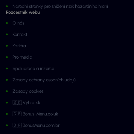
Národní stránky pro snížení rizik hazardního hraní
Rozcestník webu
O nás
Kontakt
Kariéra
Pro média
Spolupráce a inzerce
Zásady ochrany osobních údajů
Zásady cookies
🇸🇰 Vyhraj.sk
🇬🇧 Bonus-Menu.co.uk
🇧🇷 BonusMenu.com.br