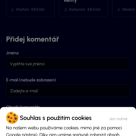
Renty
Marťa
8.8.2026
Barbora
8.8.2026
Nikola
Přidej komentář
Jméno
E-mail (nebude zobrazen)
Obsah komentáře
Souhlas s použitím cookies
Na našem webu používáme cookies, mimo jiné za pomoci
Google nástrojů. Díky nim umíme správně zobrazit obsah,