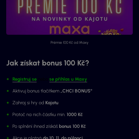
Prémie 100 Kč od Maxy
Jak získat bonus 100 Kč?
Registruj se
nebo
se přihlas u Maxy
Aktivuj bonus tlačítkem
„CHCI BONUS“
Zahraj si hry od
Kajotu
Protoč na nich částku min.
1000 Kč
Po splnění ihned získáš
bonus 100 Kč
Akce je platná
do 10. 11. do půlnoci