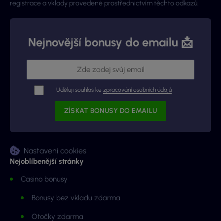
registrace a vklady provedené prostřednictvím těchto odkazů.
Nejnovější bonusy do emailu 📩
Uděluji souhlas ke
zpracování osobních údajů
Nastavení cookies
Nejoblíbenější stránky
Casino bonusy
Bonusy bez vkladu zdarma
Otočky zdarma