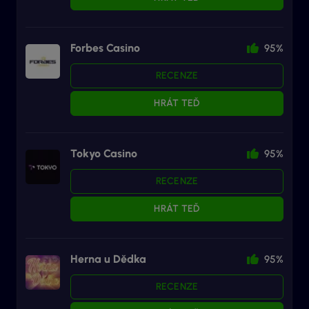
Forbes Casino
95%
RECENZE
HRÁT TEĎ
Tokyo Casino
95%
RECENZE
HRÁT TEĎ
Herna u Dědka
95%
RECENZE