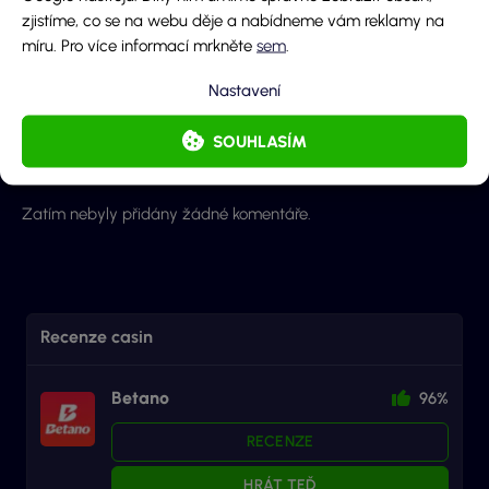
zjistíme, co se na webu děje a nabídneme vám reklamy na
míru. Pro více informací mrkněte
sem
.
Nastavení
Odeslaním souhlasíš se
zpracováním osobních údajů
a
pravidly diskuze
.
ODESLAT KOMENTÁŘ
SOUHLASÍM
Zatím nebyly přidány žádné komentáře.
Recenze casin
Betano
96%
RECENZE
HRÁT TEĎ