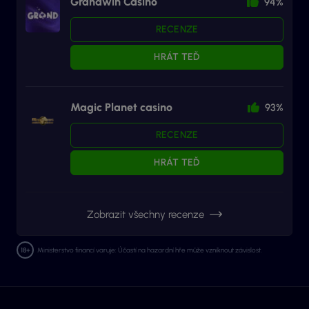
Grandwin Casino
94%
RECENZE
HRÁT TEĎ
Magic Planet casino
93%
RECENZE
HRÁT TEĎ
Zobrazit všechny recenze
Ministerstvo financí varuje: Účastí na hazardní hře může vzniknout závislost.