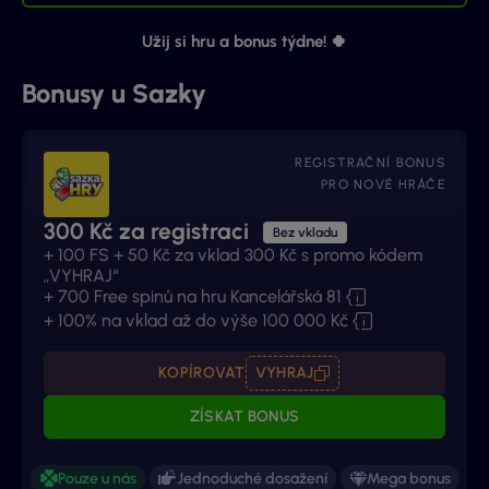
Užij si hru a bonus týdne! 🍀
Bonusy u Sazky
REGISTRAČNÍ BONUS
PRO NOVÉ HRÁČE
300 Kč za registraci
Bez vkladu
+ 100 FS + 50 Kč za vklad 300 Kč s promo kódem
„VYHRAJ“
+ 700 Free spinů na hru Kancelářská 81
+ 100% na vklad až do výše 100 000 Kč
KOPÍROVAT
VYHRAJ
ZÍSKAT BONUS
Pouze u nás
Jednoduché dosažení
Mega bonus