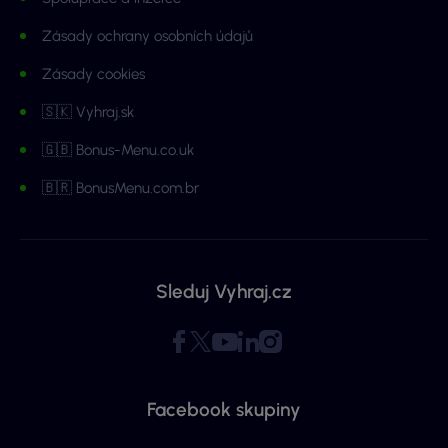
Zásady ochrany osobních údajů
Zásady cookies
🇸🇰 Vyhraj.sk
🇬🇧 Bonus-Menu.co.uk
🇧🇷 BonusMenu.com.br
Sleduj Vyhraj.cz
Facebook skupiny