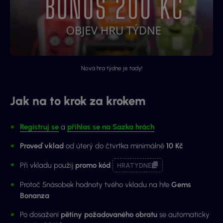
Nová hra týdne je tady!
Jak na to krok za krokem
Registruj se
a
přihlas se na Sazka hrách
Proveď vklad
od úterý do čtvrtka minimálně
10 Kč
Při vkladu použij
promo kód
HRATYDNE
Protoč 5násobek hodnoty tvého vkladu na hře
Gems
Bonanza
Po dosažení
pětiny požadovaného obratu
se automaticky