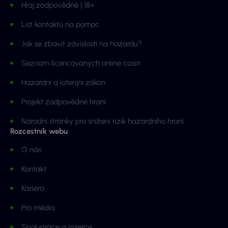
Hraj zodpovědně | 18+
List kontaktů na pomoc
Jak se zbavit závislosti na hazardu?
Seznam licencovaných online casin
Hazardní a loterijní zákon
Projekt zodpovědné hraní
Národní stránky pro snížení rizik hazardního hraní
Rozcestník webu
O nás
Kontakt
Kariéra
Pro média
Spolupráce a inzerce