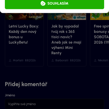
SOUHLASÍM
Letní Lucky Boxy:
Jak by vypadal
Free spi
Každý den nový
tvůj rok s 365
bonusy 
bonus u
tisíci navíc?
SOBOTA 
LuckyBetu!
Aneb jak se mají
2026 (11
výherci Mini
Renty
Marťa
8.8.2026
Barbora
8.8.2026
Nikola
Přidej komentář
Jméno