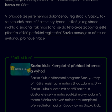
bonus
na účet.
V případě, že ještě nemáš dokončenou registraci u Sazky, tak
se nebudeš moci zúčastnit hry týdne. Jelikož je registrace
rychlá a snadná, tak máš šanci se do této akce zapojit a ještě
předtím získáš perfektní
registrační Sazka bonus
jako dárek na
uvítanou pro nové hráče.
Přečti si také
Sazka klub: Kompletní přehled infomací
a výhod
Sazka Klub je věrnostní program Sazky, který
přináší s registrací mnoho výhod zdarma. Díky
Sazka klubu budete mít snažší sázení a
dostanete se k mnoha soutěžím a výhodám. V
tomto článku zároveň naleznete kompletní
přehled informací a návody jak na Sazka klub.