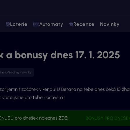
Loterie
Automaty
Recenze
Novinky
 a bonusy dnes 17. 1. 2025
dnes
,
Všechny novinky
du zpříjemnit začátek víkendu! U Betana na tebe dnes čeká 10 žh
které jsme pro tebe nachystali!
BONUSŮ pro dnešek nalezneš ZDE:
BONUSY PRO DNEŠE