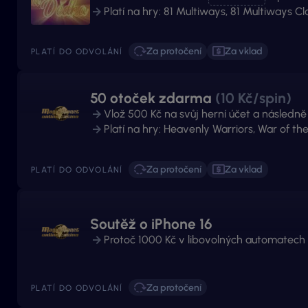
Platí na hry: 81 Multiways, 81 Multiways Cl
Za protočení
Za vklad
PLATÍ DO ODVOLÁNÍ
50 otoček zdarma
(10 Kč/spin)
Vlož 500 Kč na svůj herní účet a následně 
Platí na hry: Heavenly Warriors, War of th
Za protočení
Za vklad
PLATÍ DO ODVOLÁNÍ
Soutěž o iPhone 16
Protoč 1000 Kč v libovolných automatech (
Za protočení
PLATÍ DO ODVOLÁNÍ