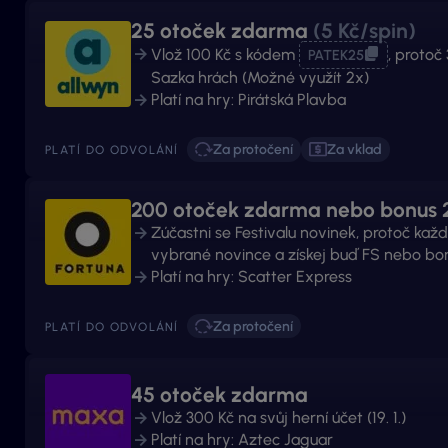
25 otoček zdarma
(5 Kč/spin)
Vlož 100 Kč s kódem
, protoč
PATEK25
Sazka hrách (Možné využít 2x)
Platí na hry: Pirátská Plavba
Za protočení
Za vklad
PLATÍ DO ODVOLÁNÍ
200 otoček zdarma nebo bonus 
Zúčastni se Festivalu novinek, protoč ka
vybrané novince a získej buď FS nebo bonu
Platí na hry: Scatter Express
Za protočení
PLATÍ DO ODVOLÁNÍ
45 otoček zdarma
Vlož 300 Kč na svůj herní účet (19. 1.)
Platí na hry: Aztec Jaguar