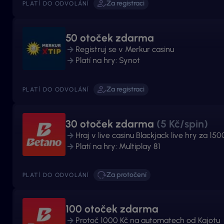
Za registraci
PLATÍ DO ODVOLÁNÍ
50 otoček zdarma
Registruj se v Merkur casinu
Platí na hry: Synot
Za registraci
PLATÍ DO ODVOLÁNÍ
30 otoček zdarma
(5 Kč/spin)
Hraj v live casinu Blackjack live hry za 150
Platí na hry: Multiplay 81
Za protočení
PLATÍ DO ODVOLÁNÍ
100 otoček zdarma
Protoč 1000 Kč na automatech od Kajotu