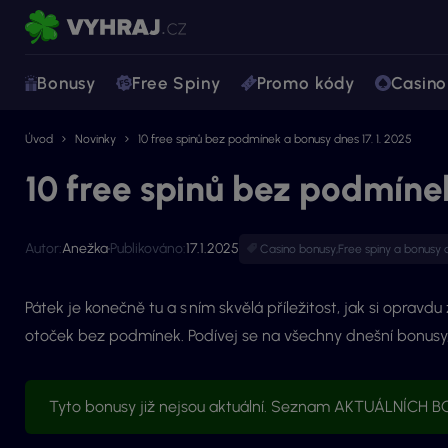
Bonusy
Free Spiny
Promo kódy
Casino
Úvod
Novinky
10 free spinů bez podmínek a bonusy dnes 17. 1. 2025
10 free spinů bez podmínek
Autor:
Anežka
Publikováno:
17.1.2025
Casino bonusy
,
Free spiny a bonusy 
Pátek je konečně tu a s ním skvělá příležitost, jak si oprav
otoček bez podmínek. Podívej se na všechny dnešní bonusy, 
Tyto bonusy již nejsou aktuální. Seznam AKTUÁLNÍCH 