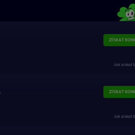
ZÍSKAT BON
Jak získat
ZÍSKAT BON
u
Jak získat