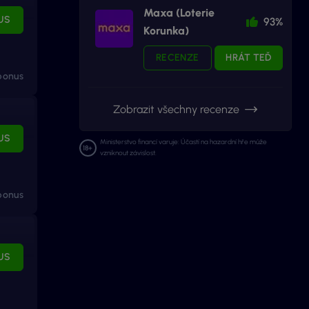
Maxa (Loterie
US
93%
Korunka)
RECENZE
HRÁT TEĎ
 bonus
Zobrazit všechny recenze
US
Ministerstvo financí varuje: Účastí na hazardní hře může
vzniknout závislost.
 bonus
US