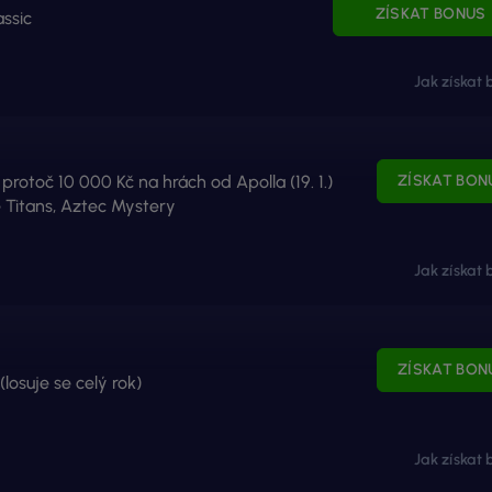
ZÍSKAT BONUS
assic
Jak získat
ZÍSKAT BON
protoč 10 000 Kč na hrách od Apolla (19. 1.)
e Titans, Aztec Mystery
Jak získat
ZÍSKAT BON
losuje se celý rok)
Jak získat