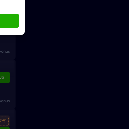
US
 bonus
US
 bonus
7