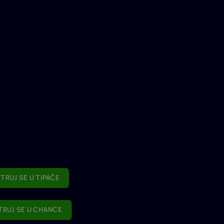
TRUJ SE U TIPÁČE
TRUJ SE U CHANCE