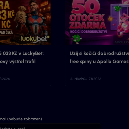
 033 Kč v LuckyBet:
Užij si kočičí dobrodružství
vý výstřel trefil
free spiny u Apollo Games
.8.2026
Nikola
7.8.2026
mail (nebude zobrazen)