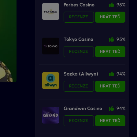
Forbes Casino
95%
RECENZE
HRÁT TEĎ
Tokyo Casino
95%
RECENZE
HRÁT TEĎ
Sazka (Allwyn)
94%
RECENZE
HRÁT TEĎ
Grandwin Casino
94%
RECENZE
HRÁT TEĎ