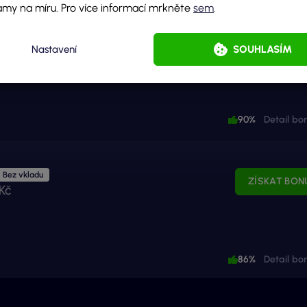
amy na míru. Pro více informací mrkněte
sem
.
trace
Bez vkladu
ZÍSKAT BON
Nastavení
SOUHLASÍM
90%
Detail bo
Bez vkladu
ZÍSKAT BON
Kč
86%
Detail bo