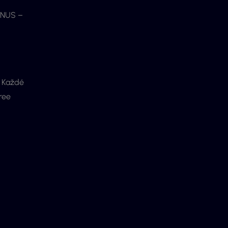
BONUS –
. Každé
ree