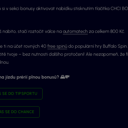
si v sekci bonusy aktivovat nabídku stisknutím tlačítka CHCI 
 nabito, stačí roztočit válce na
automatech
za celkem 800 Kč.
e ti na účet rovných 40
free spinů
do populární hry Buffalo Spin
itě tvoje – bez nutnosti dalšího protočení! Ale nezapomeň, že f
dnou.
 na jízdu prérií plnou bonusů? 🌄💸
S SE DO TIPSPORTU
AS SE DO CHANCE