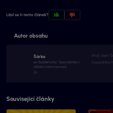
Líbil se ti tento článek?
Autor obsahu
Ahoj! Jsem Š
Šárka
ex-Redaktorka · Specialistka v
hazardního h
oblasti casino bonusů
Související články