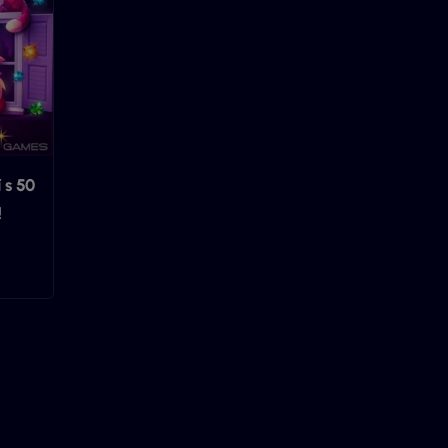
 s 50
!