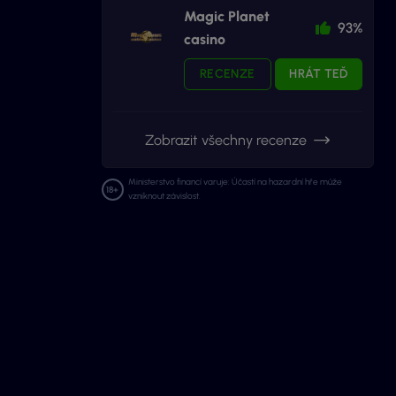
Magic Planet
93%
casino
RECENZE
HRÁT TEĎ
Zobrazit všechny recenze
Ministerstvo financí varuje: Účastí na hazardní hře může
vzniknout závislost.