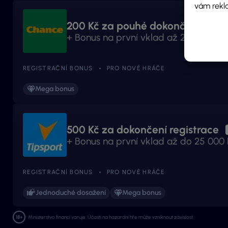
vám rekl
200 Kč za pouhé dokončení regis
+ Bonus na první vklad až 25000 Kč
REGISTRAČNÍ BONUS
PRO NOVÉ HRÁČE
Mega bonus
500 Kč za dokončení registrace
+ Bonus na první vklad až do 25 000 
REGISTRAČNÍ BONUS
PRO NOVÉ HRÁČE
Jednoduché dosažení
Mega bonus
Ministerstvo financí varuje: Účastí na hazardní hře může vzniknout závislost.