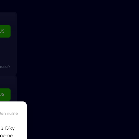
US
nusu
US
ů. Díky
nusu
ídneme