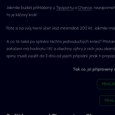
Jakmile budeš přihlášený u
Tipsportu
a
Chance
, nezapomeň 
to je klíčový krok!
Poté si na svůj herní účet vlož minimálně 200 Kč. Jakmile máš
A co tě čeká po splnění těchto jednoduchých kroků? Přistan
zatočení má hodnotu 1 Kč a všechny výhry z nich jsou okamž
spiny musíš využít do 3 dnů od jejich připsání, jinak ti propa
Tak co, jsi připravený
PŘIHLA
PŘIHL