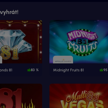
vyhrát!
onds 81
83 %
Midnight Fruits 81
95