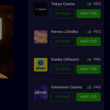
Tokyo Casino
95%
RECENZE
HRÁT TEĎ
Herna u Dědka
95%
RECENZE
HRÁT TEĎ
Sazka (Allwyn)
94%
RECENZE
HRÁT TEĎ
Grandwin Casino
94%
RECENZE
HRÁT TEĎ