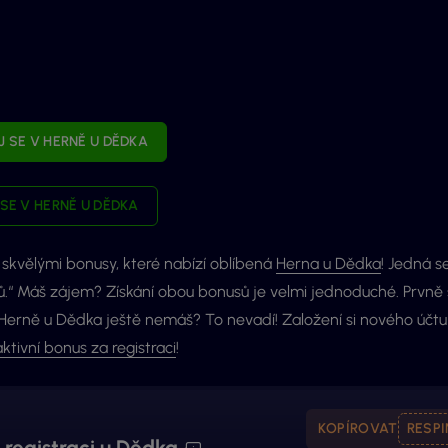
J SE V HERNĚ U DĚDKA
 SE V HERNĚ U DĚDKA
skvělými bonusy, které nabízí oblíbená
Herna u Dědka
! Jedná s
ů
.“ Máš zájem? Získání obou bonusů je velmi jednoduché. Prvně
v Herně u Dědka ještě nemáš? To nevadí! Založení si nového účtu
aktivní bonus za registraci
!
KOPÍROVAT
RESPI
a registraci u Dědka