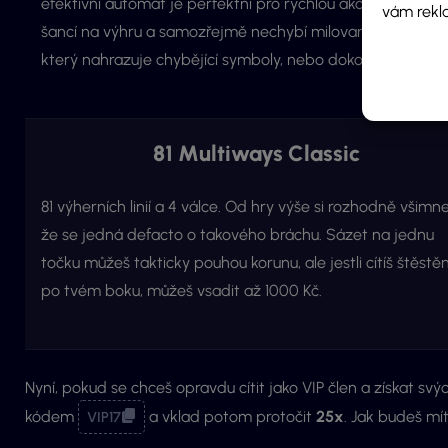
efektivní automat je perfektní pro rychlou akci. Hra má 81
vám rekl
šancí na výhru a samozřejmě nechybí milovaný symbol Wi
který nahrazuje chybějící symboly, nebo dokonce i násobí
81 Multiways Classic
81 výherních linií a 4 válce. Od hry výše si rozhodně všimne
že se jedná defacto o takového bráchu. Sázet na jednu
točku můžeš takticky pouhou korunu, ale jestli cítíš štěstě
po tvém boku, můžeš vsadit až 1000 Kč.
Nyní, pokud se chceš opravdu cítit jako VIP člen a získat s
kódem
a vklad potom protočit
25x
. Jak budeš mí
VIP17