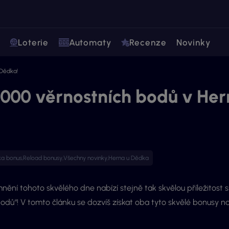
Loterie
Automaty
Recenze
Novinky
 Dědka!
2000 věrnostních bodů v He
ka bonus
,
Reload bonusy
,
Všechny novinky
,
Herna u Dědka
ění tohoto skvělého dne nabízí stejně tak skvělou příležitost si
ů“! V tomto článku se dozvíš získat oba tyto skvělé bonusy na