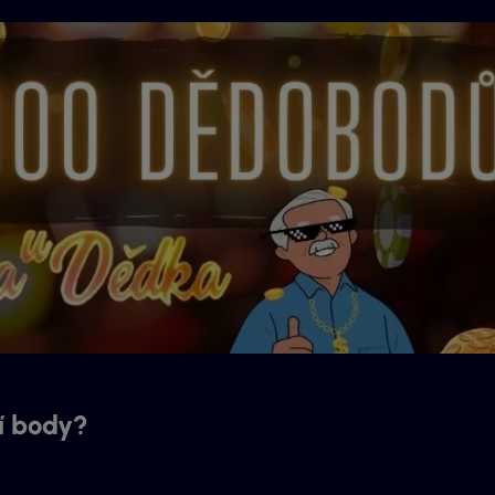
ní body?