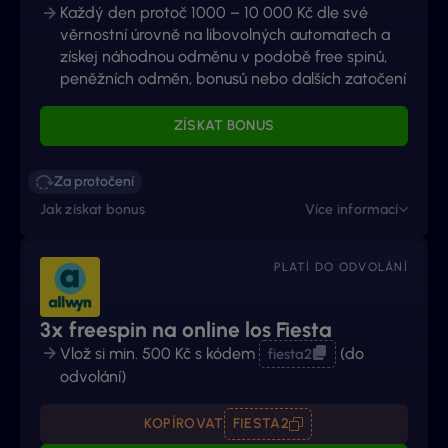
Každý den protoč 1000 – 10 000 Kč dle své
věrnostní úrovně na libovolných automatech a
získej náhodnou odměnu v podobě free spinů,
peněžních odměn, bonusů nebo dalších zatočení
ZÍSKAT BONUS
Za protočení
Jak získat bonus
PLATÍ DO ODVOLÁNÍ
3x freespin na online los Fiesta
Vlož si min. 500 Kč s kódem
(do
fiesta2
odvolání)
KOPÍROVAT
FIESTA2