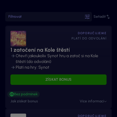
Filtrovat
Seřadit
DOPORUČUJEME
PLATÍ DO ODVOLÁNÍ
1 zatočení na Kole štěstí
Otevři jakoukoliv Synot hru a zatoč si na Kole
štěstí (do odvolání)
Platí na hry: Synot
ZÍSKAT BONUS
Bez podmínek
Jak získat bonus
DOPORUČUJEME