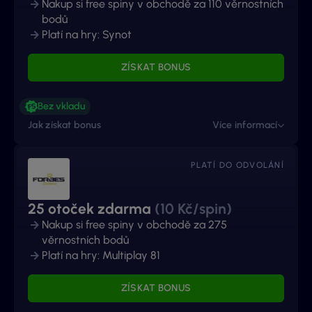
Nakup si free spiny v obchodě za 110 věrnostních
bodů
Platí na hry: Synot
ZÍSKAT BONUS
Bez vkladu
Jak získat bonus
PLATÍ DO ODVOLÁNÍ
25 otoček zdarma
(10 Kč/spin)
Nakup si free spiny v obchodě za 275
věrnostních bodů
Platí na hry: Multiplay 81
ZÍSKAT BONUS