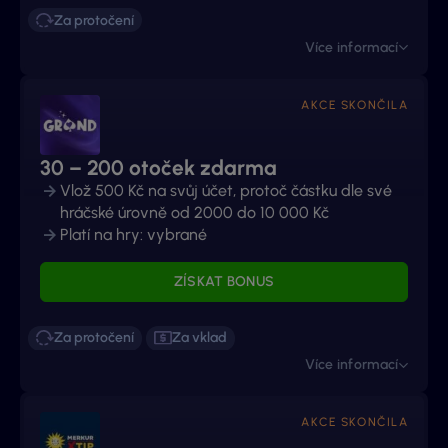
Za protočení
AKCE SKONČILA
30 – 200 otoček zdarma
Vlož 500 Kč na svůj účet, protoč částku dle své
hráčské úrovně od 2000 do 10 000 Kč
Platí na hry: vybrané
ZÍSKAT BONUS
Za protočení
Za vklad
AKCE SKONČILA