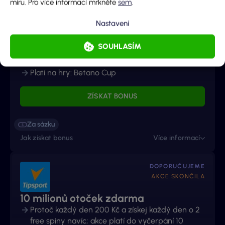
míru. Pro více informací mrkněte
sem
.
10 otoček zdarma – Zlatý Tým
Aktivuj bonus a vsaď min. 200 Kč na příležitost
Nastavení
„Celkový vítěz Mistrovství“ v rámci Mistrovství
světa ve fotbale, kde označíš svůj tým. Pokud
SOUHLASÍM
tým vyhraje zápas – získáš 10 FS, pokud 2
zápasy – 20 FS,…
Platí na hry: Betano Cup
ZÍSKAT BONUS
Za sázku
Jak získat bonus
DOPORUČUJEME
AKCE SKONČILA
10 milionů otoček zdarma
Protoč každý den 200 Kč a získej každý den o 2
free spiny navíc; akce platí do vyčerpání 10