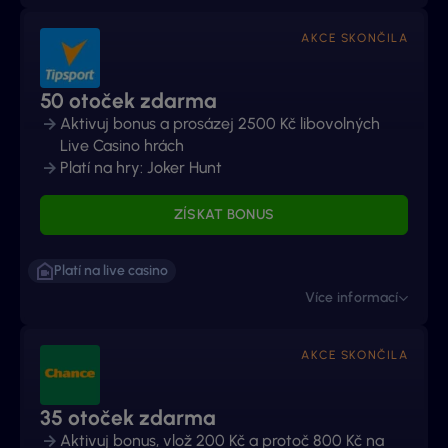
AKCE SKONČILA
50 otoček zdarma
Aktivuj bonus a prosázej 2500 Kč libovolných
Live Casino hrách
Platí na hry: Joker Hunt
ZÍSKAT BONUS
Platí na live casino
AKCE SKONČILA
35 otoček zdarma
Aktivuj bonus, vlož 200 Kč a protoč 800 Kč na