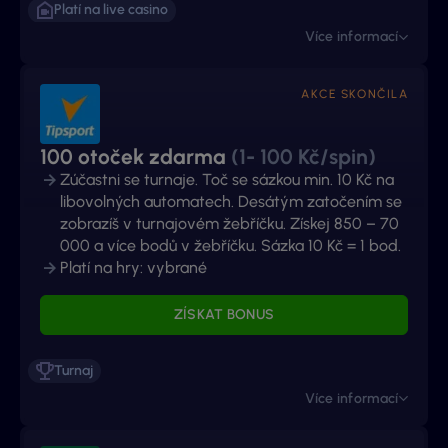
Platí na live casino
AKCE SKONČILA
100 otoček zdarma
(1- 100 Kč/spin)
Zúčastni se turnaje. Toč se sázkou min. 10 Kč na
libovolných automatech. Desátým zatočením se
zobrazíš v turnajovém žebříčku. Získej 850 – 70
000 a více bodů v žebříčku. Sázka 10 Kč = 1 bod.
Platí na hry: vybrané
ZÍSKAT BONUS
Turnaj