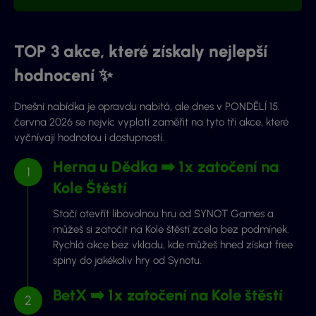
TOP 3 akce, které získaly nejlepší
hodnocení ✨
Dnešní nabídka je opravdu nabitá, ale dnes v PONDĚLÍ 15.
června 2026 se nejvíc vyplatí zaměřit na tyto tři akce, které
vyčnívají hodnotou i dostupností.
Herna u Dědka ➡️ 1x zatočení na
Kole Štěstí
Stačí otevřít libovolnou hru od SYNOT Games a
můžeš si zatočit na Kole štěstí zcela bez podmínek.
Rychlá akce bez vkladu, kde můžeš hned získat free
spiny do jakékoliv hry od Synotu.
BetX ➡️ 1x zatočení na Kole štěstí