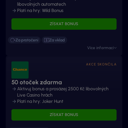
libovolných automatech
Platí na hry: Wild Bonus
ZÍSKAT BONUS
Za protočení
Za vklad
AKCE SKONČILA
50 otoček zdarma
Aktivuj bonus a prosázej 2500 Kč libovolných
Live Casino hrách
Platí na hry: Joker Hunt
ZÍSKAT BONUS