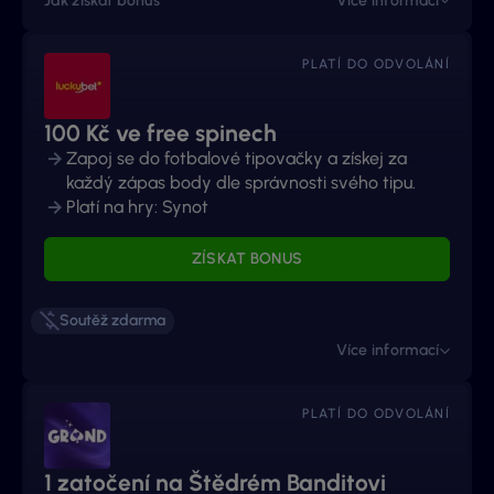
Jak získat bonus
PLATÍ DO ODVOLÁNÍ
100 Kč ve free spinech
Zapoj se do fotbalové tipovačky a získej za
každý zápas body dle správnosti svého tipu.
Platí na hry: Synot
ZÍSKAT BONUS
Soutěž zdarma
PLATÍ DO ODVOLÁNÍ
1 zatočení na Štědrém Banditovi