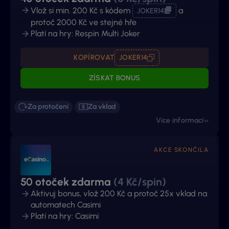
Vlož si min. 200 Kč s kódem
a
JOKER14
protoč 2000 Kč ve stejné hře
Platí na hry: Respin Multi Joker
KOPÍROVAT
JOKER14
ZÍSKAT BONUS
Za protočení
Za vklad
AKCE SKONČILA
50 otoček zdarma
(4 Kč/spin)
Aktivuj bonus, vlož 200 Kč a protoč 25x vklad na
automatech Casimi
Platí na hry: Casimi