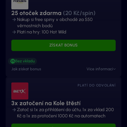
25 otoček zdarma
(20 Kč/spin)
Nakup si free spiny v obchodě za 550
věrnostních bodů
Platí na hry: 100 Hot Wild
ZÍSKAT BONUS
Bez vkladu
Jak získat bonus
PLATÍ DO ODVOLÁNÍ
3x zatočení na Kole štěstí
Zatoč si 1x za přihlášení do účtu, 1x za vklad 200
Kč a 1x za protočení 1000 Kč na automatech