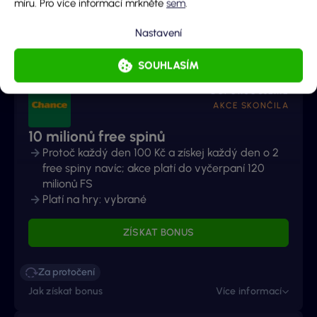
míru. Pro více informací mrkněte
sem
.
Za protočení
Nastavení
Jak získat bonus
SOUHLASÍM
DOPORUČUJEME
AKCE SKONČILA
10 milionů free spinů
Protoč každý den 100 Kč a získej každý den o 2
free spiny navíc; akce platí do vyčerpaní 120
milionů FS
Platí na hry: vybrané
ZÍSKAT BONUS
Za protočení
Jak získat bonus