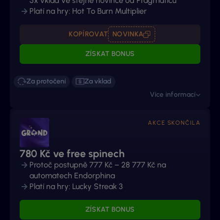
5x vklad ve stejné novince od Pragmaticu
Platí na hry: Hot To Burn Multiplier
KOPÍROVAT
NOVINKA
ZÍSKAT BONUS
Za protočení
Za vklad
AKCE SKONČILA
780 Kč ve free spinech
Protoč postupně 777 Kč – 28 777 Kč na
automatech Endorphina
Platí na hry: Lucky Streak 3
ZÍSKAT BONUS