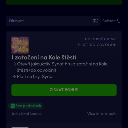
Filtrovat
Seřadit
DOPORUČUJEME
PLATÍ DO ODVOLÁNÍ
1 zatočení na Kole štěstí
Otevři jakoukoliv Synot hru a zatoč si na Kole
štěstí (do odvolání)
Platí na hry: Synot
ZÍSKAT BONUS
Bez podmínek
Jak získat bonus