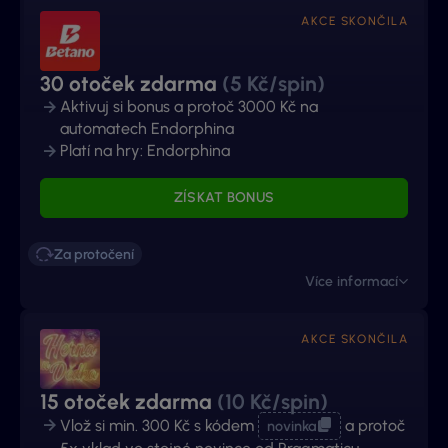
AKCE SKONČILA
30 otoček zdarma
(5 Kč/spin)
Aktivuj si bonus a protoč 3000 Kč na
automatech Endorphina
Platí na hry: Endorphina
ZÍSKAT BONUS
Za protočení
AKCE SKONČILA
15 otoček zdarma
(10 Kč/spin)
Vlož si min. 300 Kč s kódem
a protoč
novinka