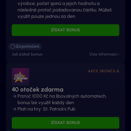
výrobce, počet spinů a jejich hodnotu a
následně protoč požadovanou částku. Můžeš
využít pouze jednou za den
ZÍSKAT BONUS
Za protočení
Jak získat bonus
AKCE SKONČILA
40 otoček zdarma
Protoč 1000 Kč na libovolných automatech,
bonus lze využít každý den
Platí na hry: St. Patrick's Pub
ZÍSKAT BONUS