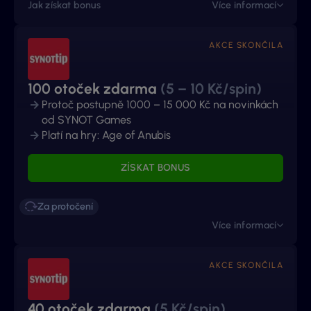
Jak získat bonus
AKCE SKONČILA
100 otoček zdarma
(5 – 10 Kč/spin)
Protoč postupně 1000 – 15 000 Kč na novinkách
od SYNOT Games
Platí na hry: Age of Anubis
ZÍSKAT BONUS
Za protočení
AKCE SKONČILA
40 otoček zdarma
(5 Kč/spin)