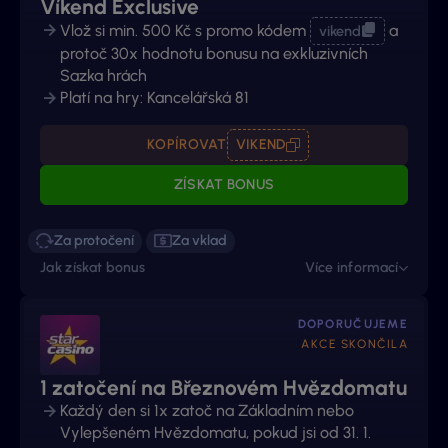
Víkend Exclusive
Vlož si min. 500 Kč s promo kódem
a
vikend
protoč 30x hodnotu bonusu na exkluzivních
Sazka hrách
Platí na hry: Kancelářská 81
KOPÍROVAT
VIKEND
ZÍSKAT BONUS
Za protočení
Za vklad
Jak získat bonus
DOPORUČUJEME
AKCE SKONČILA
1 zatočení na Březnovém Hvězdomatu
Každý den si 1x zatoč na Základním nebo
Vylepšeném Hvězdomatu, pokud jsi od 31. 1.