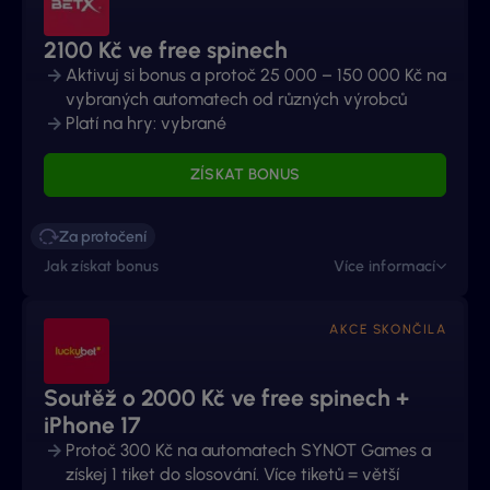
2100 Kč ve free spinech
Aktivuj si bonus a protoč 25 000 – 150 000 Kč na
vybraných automatech od různých výrobců
Platí na hry: vybrané
ZÍSKAT BONUS
Za protočení
Jak získat bonus
AKCE SKONČILA
Soutěž o 2000 Kč ve free spinech +
iPhone 17
Protoč 300 Kč na automatech SYNOT Games a
získej 1 tiket do slosování. Více tiketů = větší