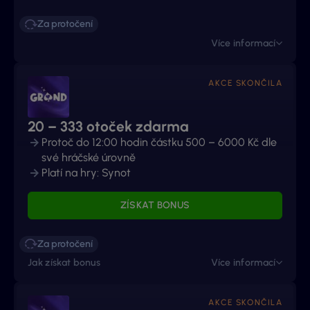
Za protočení
AKCE SKONČILA
20 – 333 otoček zdarma
Protoč do 12:00 hodin částku 500 – 6000 Kč dle
své hráčské úrovně
Platí na hry: Synot
ZÍSKAT BONUS
Za protočení
Jak získat bonus
AKCE SKONČILA