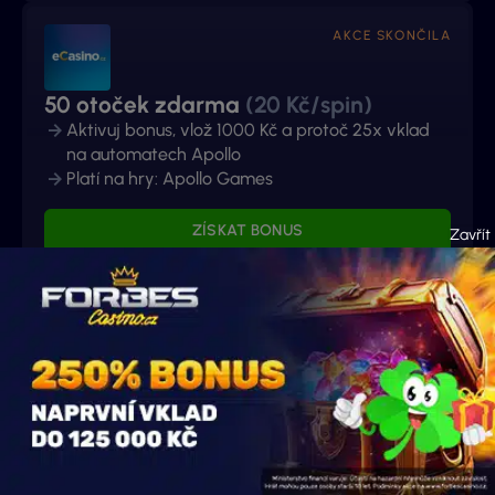
AKCE SKONČILA
50 otoček zdarma
(20 Kč/spin)
Aktivuj bonus, vlož 1000 Kč a protoč 25x vklad
na automatech Apollo
Platí na hry: Apollo Games
ZÍSKAT BONUS
Za protočení
Za vklad
Jak získat bonus
AKCE SKONČILA
30 otoček zdarma
(50 Kč/spin)
Aktivuj bonus, vlož 1500 Kč a protoč 25x vklad