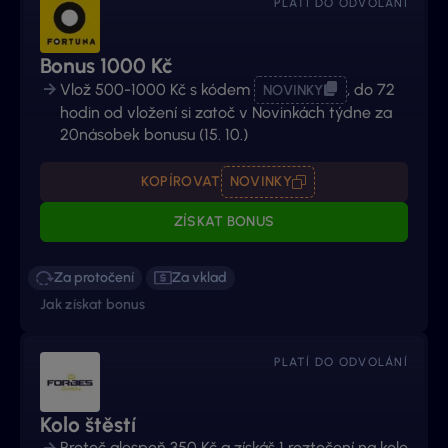
PLATÍ DO ODVOLÁNÍ
Bonus 1000 Kč
Vlož 500-1000 Kč s kódem
, do 72
NOVINKY
hodin od vložení si zatoč v Novinkách týdne za
20násobek bonusu (15. 10.)
KOPÍROVAT
NOVINKY
ZÍSKAT BONUS
Za protočení
Za vklad
Jak získat bonus
PLATÍ DO ODVOLÁNÍ
Kolo štěstí
Protoč alespoň 350 Kč a získáš 1 roztočení na kole