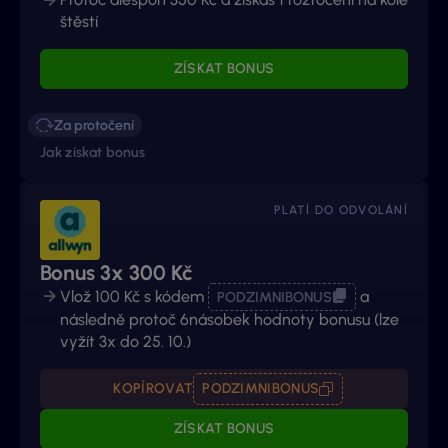
štěstí
ZÍSKAT BONUS
Za protočení
Jak získat bonus
PLATÍ DO ODVOLÁNÍ
Bonus 3x 300 Kč
Vlož 100 Kč s kódem
a
PODZIMNIBONUS
následně protoč 6násobek hodnoty bonusu (lze
vyžít 3x do 25. 10.)
KOPÍROVAT
PODZIMNIBONUS
ZÍSKAT BONUS