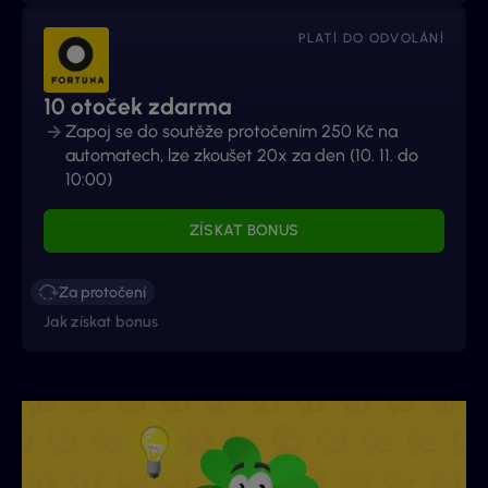
PLATÍ DO ODVOLÁNÍ
10 otoček zdarma
Zapoj se do soutěže protočením 250 Kč na
automatech, lze zkoušet 20x za den (10. 11. do
10:00)
ZÍSKAT BONUS
Za protočení
Jak získat bonus