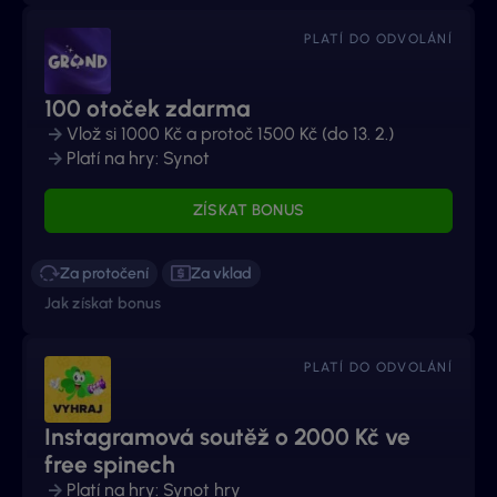
PLATÍ DO ODVOLÁNÍ
100 otoček zdarma
Vlož si 1000 Kč a protoč 1500 Kč (do 13. 2.)
Platí na hry: Synot
ZÍSKAT BONUS
Za protočení
Za vklad
Jak získat bonus
PLATÍ DO ODVOLÁNÍ
Instagramová soutěž o 2000 Kč ve
free spinech
Platí na hry: Synot hry