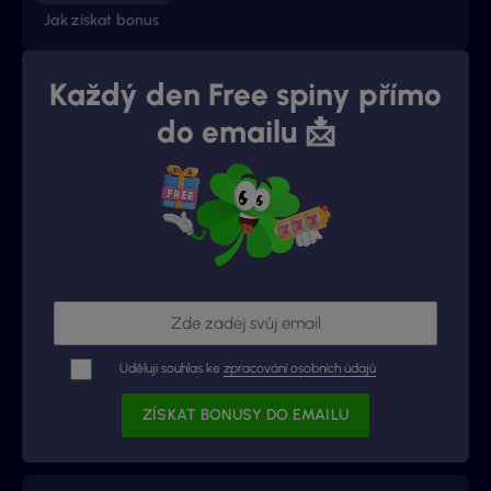
Jak získat bonus
Každý den Free spiny přímo
do emailu 📩
Uděluji souhlas ke
zpracování osobních údajů