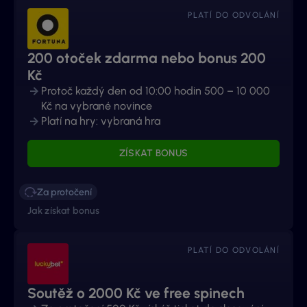
PLATÍ DO ODVOLÁNÍ
200 otoček zdarma nebo bonus 200
Kč
Protoč každý den od 10:00 hodin 500 – 10 000
Kč na vybrané novince
Platí na hry: vybraná hra
ZÍSKAT BONUS
Za protočení
Jak získat bonus
PLATÍ DO ODVOLÁNÍ
Soutěž o 2000 Kč ve free spinech