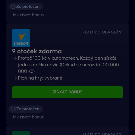
Za protočení
Jak získat bonus
PLATÍ DO ODVOLÁNÍ
9 otoček zdarma
Protoč 100 Kč v automatech. Každý den získáš
jednu otočku navíc (Dokud se nerozdá 100 000
000 Kč)
Platí na hry: vybrané
ZÍSKAT BONUS
Za protočení
Jak získat bonus
PLATÍ DO ODVOLÁNÍ