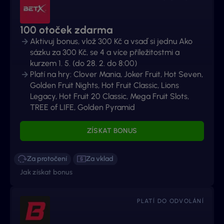
100 otoček zdarma
Aktivuj bonus, vlož 300 Kč a vsaď si jednu Ako
sázku za 300 Kč, se 4 a více příležitostmi a
kurzem 1. 5. (do 28. 2. do 8:00)
Platí na hry: Clover Mania, Joker Fruit, Hot Seven,
Golden Fruit Nights, Hot Fruit Classic, Lions
Legacy, Hot Fruit 20 Classic, Mega Fruit Slots,
TREE of LIFE, Golden Pyramid
ZÍSKAT BONUS
Za protočení
Za vklad
Jak získat bonus
PLATÍ DO ODVOLÁNÍ