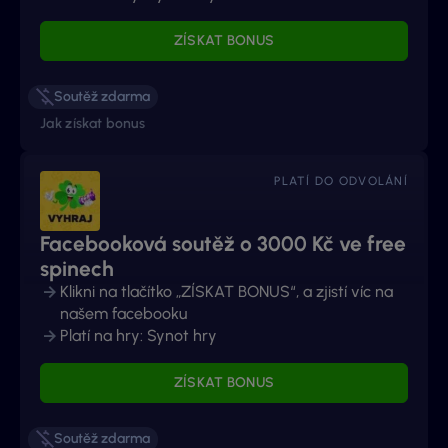
ZÍSKAT BONUS
Soutěž zdarma
Jak získat bonus
PLATÍ DO ODVOLÁNÍ
Facebooková soutěž o 3000 Kč ve free
spinech
Klikni na tlačítko „ZÍSKAT BONUS“, a zjistí víc na
našem facebooku
Platí na hry: Synot hry
ZÍSKAT BONUS
Soutěž zdarma