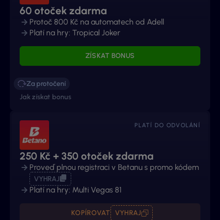
60 otoček zdarma
Protoč 800 Kč na automatech od Adell
Platí na hry: Tropical Joker
ZÍSKAT BONUS
Za protočení
Jak získat bonus
PLATÍ DO ODVOLÁNÍ
250 Kč + 350 otoček zdarma
Proveď plnou registraci v Betanu s promo kódem
VYHRAJ
Platí na hry: Multi Vegas 81
KOPÍROVAT
VYHRAJ