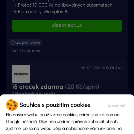
Protoč 10 000 Kč na libovolných automatech
Platí na hry: Multiplay 81
ZÍSKAT BONUS
Za protočení
Jak získat bonus
PLATÍ DO ODVOLÁNÍ
15 otoček zdarma
(20 Kč/spin)
(dostaň se výš)
Protoč 5000 Kč na automatech od E-Gamingu
Souhlas s použitím cookies
Platí na hry: Multiplay 81
Na našem webu používáme cookies, mimo jiné za pomoci
Google nástrojů. Díky nim umíme správně zobrazit obsah,
ZÍSKAT BONUS
zjistíme, co se na webu děje a nabídneme vám reklamy na