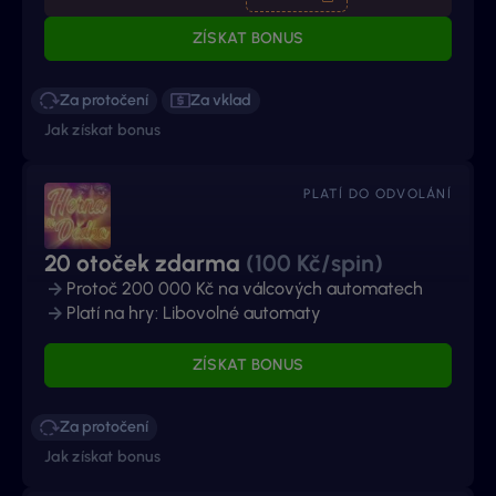
ZÍSKAT BONUS
Za protočení
Za vklad
Jak získat bonus
PLATÍ DO ODVOLÁNÍ
20 otoček zdarma
(100 Kč/spin)
Protoč 200 000 Kč na válcových automatech
Platí na hry: Libovolné automaty
ZÍSKAT BONUS
Za protočení
Jak získat bonus