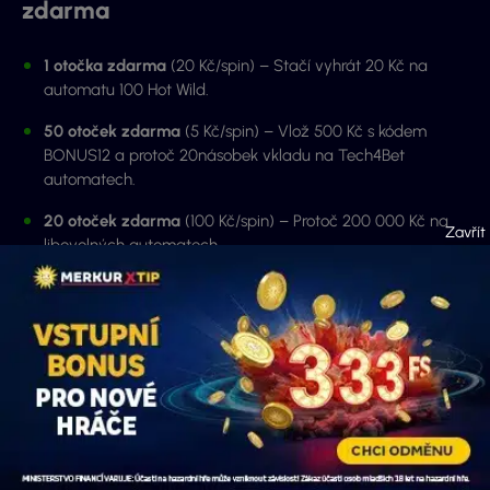
zdarma
1 otočka zdarma
(20 Kč/spin) – Stačí vyhrát 20 Kč na
automatu 100 Hot Wild.
50 otoček zdarma
(5 Kč/spin) – Vlož 500 Kč s kódem
BONUS12 a protoč 20násobek vkladu na Tech4Bet
automatech.
20 otoček zdarma
(100 Kč/spin) – Protoč 200 000 Kč na
libovolných automatech.
Ve Fortuně až 200 otoček zdarma nebo
200 Kč
200 otoček zdarma nebo 200 Kč
– Protoč každý den 500
– 10 000 Kč na vybrané hře.
V LuckyBet Casinu soutěž o 2000 Kč ve