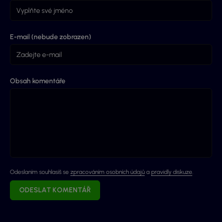
E-mail (nebude zobrazen)
Obsah komentáře
Odeslaním souhlasíš se
zpracováním osobních údajů
a
pravidly diskuze
.
ODESLAT KOMENTÁŘ