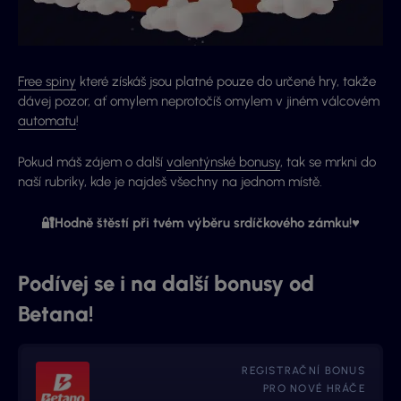
Free spiny
které získáš jsou platné pouze do určené hry, takže
dávej pozor, ať omylem neprotočíš omylem v jiném válcovém
automatu
!
Pokud máš zájem o další
valentýnské bonusy
, tak se mrkni do
naší rubriky, kde je najdeš všechny na jednom místě.
🔐Hodně štěstí při tvém výběru srdíčkového zámku!♥️
Podívej se i na další bonusy od
Betana!
REGISTRAČNÍ BONUS
PRO NOVÉ HRÁČE