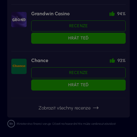
Grandwin Casino
94%
RECENZE
HRÁT TEĎ
Chance
93%
RECENZE
HRÁT TEĎ
Zobrazit všechny recenze
Ministerstvo financí varuje: Účastí na hazardní hře může vzniknout závislost.