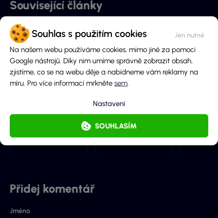
Související články
Souhlas s použitím cookies
Na našem webu používáme cookies, mimo jiné za pomoci
Google nástrojů. Díky nim umíme správně zobrazit obsah,
zjistíme, co se na webu děje a nabídneme vám reklamy na
míru. Pro více informací mrkněte
sem
.
Bonusový lektvar
Trojí nálož
Zahaj n
u Merkuru: Získej
odměn v Herně u
s 5 free
Nastavení
denně až 60 FS a
Dědka: Dnes až
podmíne
stírací los!
60 otoček
Betana!
SOUHLASÍM
zdarma!
Marťa
10.8.2026
Lenka
10.8.2026
Nikola
Přidej komentář
Jméno