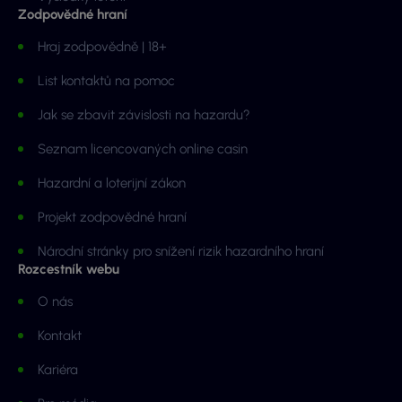
Zodpovědné hraní
Hraj zodpovědně | 18+
List kontaktů na pomoc
Jak se zbavit závislosti na hazardu?
Seznam licencovaných online casin
Hazardní a loterijní zákon
Projekt zodpovědné hraní
Národní stránky pro snížení rizik hazardního hraní
Rozcestník webu
O nás
Kontakt
Kariéra