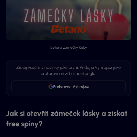
Betano zámečky lásky
Získej všechny novinky jako první. Přidej si Vyhraj.cz jako
preferovaný zdroj na Google.
Preferovat Vyhraj.cz
Jak si otevřít zámeček lásky a získat
free spiny?