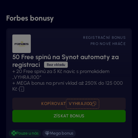
Forbes bonusy
REGISTRAČNÍ BONUS
PRO NOVÉ HRÁČE
50 Free spinů na Synot automaty za
registraci
Bez vkladu
+ 20 Free spinů za 5 Kč navíc s promokódem
„VYHRAJ100“
+ MEGA bonus na první vklad až 250% do 125 000
Kč
KOPÍROVAT
VYHRAJ100
ZÍSKAT BONUS
Pouze u nás
Mega bonus