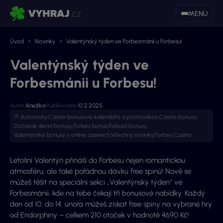
MENU
Úvod
Novinky
Valentýnský týden ve Forbesmánii u Forbesu!
Valentýnský týden ve
Forbesmánii u Forbesu!
Autor:
Anežka
Publikováno:
10.2.2025
Automaty
,
Casino bonusové kalendáře a promoakce
,
Casino bonusy
,
Dočasné denní bonusy
,
Forbes bonus
,
Reload bonusy
,
Valentýnské bonusy v online casinech
,
Všechny novinky
,
Forbes Casino
Letošní Valentýn přináší do Forbesu nejen romantickou
atmosféru, ale také pořádnou dávku free spinů! Nově se
můžeš těšit na speciální sekci „Valentýnský týden“ ve
Forbesmánii, kde na tebe čekají tři bonusové nabídky. Každý
den od 10. do 14. února můžeš získat free spiny na vybrané hry
od Endorphiny – celkem 210 otoček v hodnotě 4690 Kč!