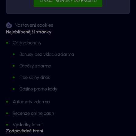
Nastavení cookies
Nejoblíbenější stránky
Casino bonusy
Bonusy bez vkladu zdarma
Otočky zdarma
Free spiny dnes
Casino promo kódy
Automaty zdarma
Recenze online casin
Výsledky loterií
Zodpovědné hraní