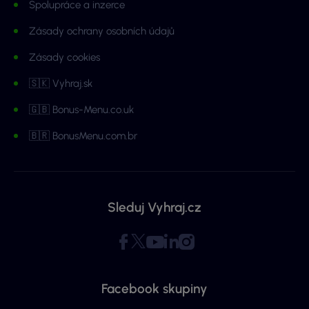
Spolupráce a inzerce
Zásady ochrany osobních údajů
Zásady cookies
🇸🇰 Vyhraj.sk
🇬🇧 Bonus-Menu.co.uk
🇧🇷 BonusMenu.com.br
Sleduj Vyhraj.cz
Facebook skupiny