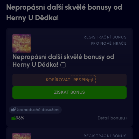
Nepropásni další skvělé bonusy od
Herny U Dědka!
REGISTRAČNÍ BONUS
PRO NOVÉ HRÁČE
Nepropásni další skvělé bonusy od
Herny U Dědka!
KOPÍROVAT
RESPIN
ZÍSKAT BONUS
Jednoduché dosažení
96%
Detail bonusu
REGISTRAČNÍ BONUS