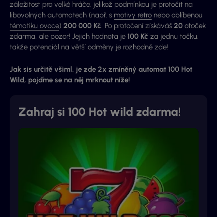
záležitost pro velké hráče, jelikož podmínkou je protočit na
libovolných automatech (např. s
motivy retro
nebo oblíbenou
tématiku ovoce
)
200 000 Kč
. Po protočení získáváš
20
otoček
zdarma, ale pozor! Jejich hodnota je
100 Kč
za jednu točku,
takže potenciál na větší odměny je rozhodně zde!
Jak sis určitě všiml, je zde 2x zmíněný automat 100 Hot
Wild, pojďme se na něj mrknout níže!
Zahraj si 100 Hot wild zdarma!