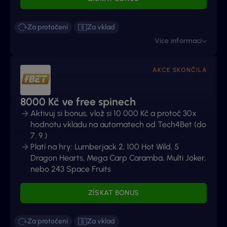
Za protočení
Za vklad
AKCE SKONČILA
8000 Kč ve free spinech
Aktivuj si bonus, vlož si 10 000 Kč a protoč 30x
hodnotu vkladu na automatech od Tech4Bet (do
7. 9.)
Platí na hry: Lumberjack 2, 100 Hot Wild, 5
Dragon Hearts, Mega Carp Caramba, Multi Joker,
nebo 243 Space Fruits
ZÍSKAT BONUS
Za protočení
Za vklad