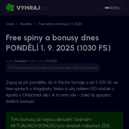
MENU
Úvod
Novinky
Free spiny a bonusy 1. 9. 2025
Free spiny a bonusy dnes
PONDĚLÍ 1. 9. 2025 (1030 FS)
Autor:
Anežka
Publikováno:
1.9.2025
Casino bonusy
,
Free spiny a bonusy dnes
,
Všechny novinky
Zapoj se při pondělku do X-Factor turnaje o až 5 000 Kč ve
free spinech v Kingsbetu. Nebo si užij celkem 100 otoček u
Apolla v Oldschool akci. A to není vše – čeká tě spousta
dalších bonusů!
Tyto bonusy již nejsou aktuální. Seznam
AKTUÁLNÍCH BONUSŮ pro dnešek nalezneš ZDE: