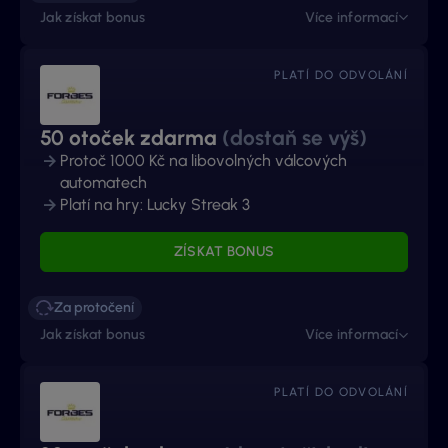
Jak získat bonus
PLATÍ DO ODVOLÁNÍ
50 otoček zdarma
(dostaň se výš)
Protoč 1000 Kč na libovolných válcových
automatech
Platí na hry: Lucky Streak 3
ZÍSKAT BONUS
Za protočení
Jak získat bonus
PLATÍ DO ODVOLÁNÍ