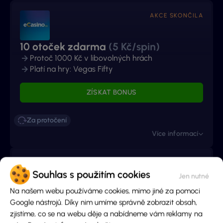
AKCE SKONČILA
10 otoček zdarma
(5 Kč/spin)
Protoč 1000 Kč v libovolných hrách
Platí na hry: Vegas Fifty
ZÍSKAT BONUS
Za protočení
AKCE SKONČILA
Souhlas s použitím cookies
Na našem webu používáme cookies, mimo jiné za pomoci
35 otoček zdarma
Google nástrojů. Díky nim umíme správně zobrazit obsah,
Vlož 100 Kč a následně protoč 500 Kč v
zjistíme, co se na webu děje a nabídneme vám reklamy na
libovolných hrách