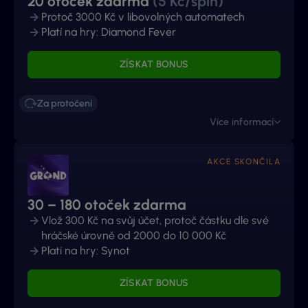
20 otoček zdarma
(5 Kč/spin)
Protoč 3000 Kč v libovolných automatech
Platí na hry: Diamond Fever
ZÍSKAT BONUS
Za protočení
AKCE SKONČILA
30 – 180 otoček zdarma
Vlož 300 Kč na svůj účet, protoč částku dle své
hráčské úrovně od 2000 do 10 000 Kč
Platí na hry: Synot
ZÍSKAT BONUS