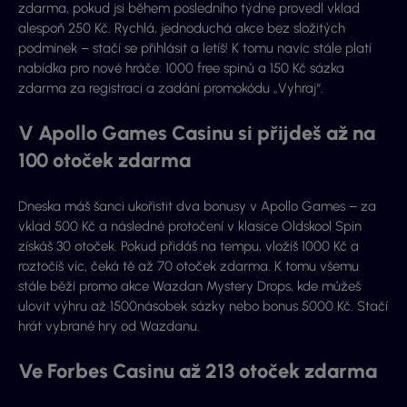
zdarma, pokud jsi během posledního týdne provedl vklad
alespoň 250 Kč. Rychlá, jednoduchá akce bez složitých
podmínek – stačí se přihlásit a letíš! K tomu navíc stále platí
nabídka pro nové hráče: 1000 free spinů a 150 Kč sázka
zdarma za registraci a zadání promokódu „Vyhraj“.
V Apollo Games Casinu si přijdeš až na
100 otoček zdarma
Dneska máš šanci ukořistit dva bonusy v Apollo Games – za
vklad 500 Kč a následné protočení v klasice Oldskool Spin
získáš 30 otoček. Pokud přidáš na tempu, vložíš 1000 Kč a
roztočíš víc, čeká tě až 70 otoček zdarma. K tomu všemu
stále běží promo akce Wazdan Mystery Drops, kde můžeš
ulovit výhru až 1500násobek sázky nebo bonus 5000 Kč. Stačí
hrát vybrané hry od Wazdanu.
Ve Forbes Casinu až 213 otoček zdarma