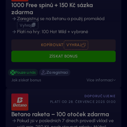
1000 Free spinů + 150 Kč sázka
zdarma
Zaregistruj se na Betanu a použij promokód
Vyhraj
Platí na hry: 100 Hot Wild + vybrané
KOPÍROVAT
VYHRAJ
ZÍSKAT BONUS
Pouze u nás
Za registraci
Jak získat bonus
DOPORUČUJEME
PLATÍ OD 28. ČERVENCE 2025 01:00
Betano raketa – 100 otoček zdarma
Pokud jsi v posledních 7 dnech provedl vklad ve
výši min. 250 Kč, nech stoupat raketu. Můžeš