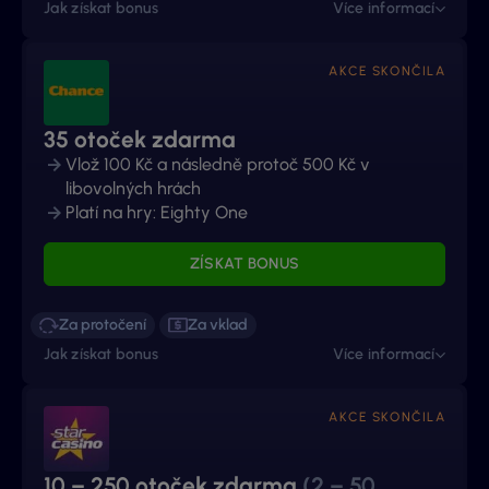
Jak získat bonus
AKCE SKONČILA
35 otoček zdarma
Vlož 100 Kč a následně protoč 500 Kč v
libovolných hrách
Platí na hry: Eighty One
ZÍSKAT BONUS
Za protočení
Za vklad
Jak získat bonus
AKCE SKONČILA
10 – 250 otoček zdarma
(2 – 50