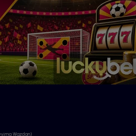
vyjma Wazdan)