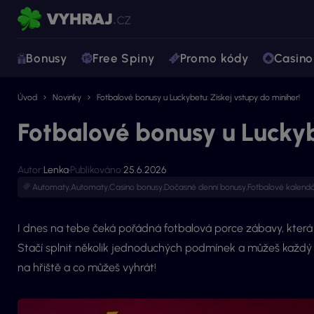
Bonusy
Free Spiny
Promo kódy
Casino
Úvod
Novinky
Fotbalové bonusy u Luckybetu: Získej vstupy do miniher!
Fotbalové bonusy u Luckyb
Autor:
Lenka
Publikováno:
25.6.2026
Automaty
,
Automaty
,
Casino bonusy
,
Dočasné denní bonusy
,
Fotbalové kalendá
I dnes na tebe čeká pořádná fotbalová porce zábavy, která
Stačí splnit několik jednoduchých podmínek a můžeš každý den
na hřiště a co můžeš vyhrát!