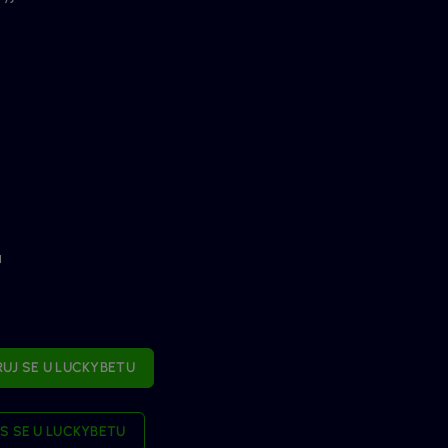
a
UJ SE U LUCKYBETU
AS SE U LUCKYBETU