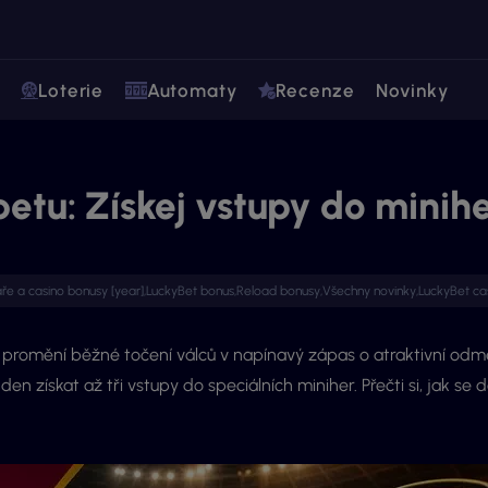
Loterie
Automaty
Recenze
Novinky
etu: Získej vstupy do minihe
ře a casino bonusy [year]
,
LuckyBet bonus
,
Reload bonusy
,
Všechny novinky
,
LuckyBet ca
 promění běžné točení válců v napínavý zápas o atraktivní odm
 získat až tři vstupy do speciálních miniher. Přečti si, jak se 