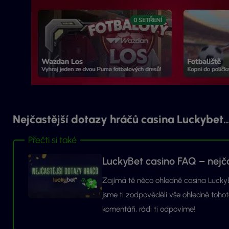
Nejčastější dotazy hráčů casina Luckybet
Přečti si také
LuckyBet casino FAQ – nejč
Zajímá tě něco ohledně casina LuckyB
jsme ti zodpověděli vše ohledně tohoto
komentáři, rádi ti odpovíme!