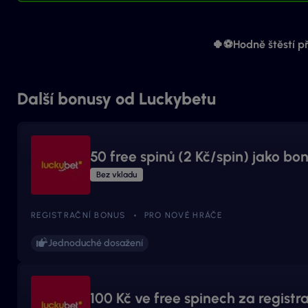
🍀⚽Hodně štěstí př
Další bonusy od Luckybetu
50 free spinů (2 Kč/spin) jako bo
Bez vkladu
REGISTRAČNÍ BONUS
PRO NOVÉ HRÁČE
Jednoduché dosažení
100 Kč ve free spinech za registra