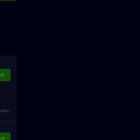
US
nusu
US