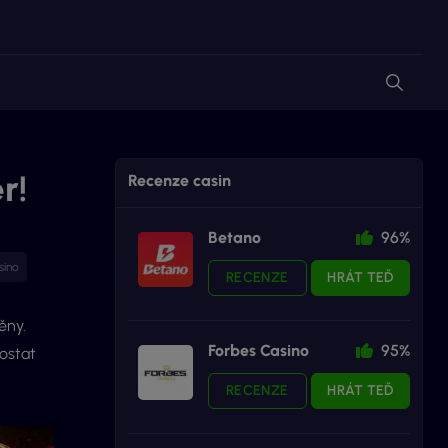
r!
Recenze casin
Betano
96%
sino
RECENZE
HRÁT TEĎ
ěny.
Forbes Casino
95%
dostat
RECENZE
HRÁT TEĎ