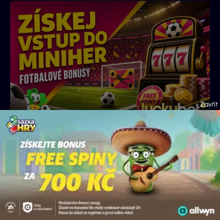
Fotbalové bonusy u Luckybetu: Získej vstupy do
miniher!
Lenka
25.6.2026
I dnes na tebe čeká pořádná fotbalová porce zábavy, která
promění běžné točení válců v napínavý zápas o atraktivní
odměny. Stačí splnit několik jednoduchých podmínek a
můžeš každý den získat až tři vstupy do speciálních miniher.