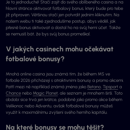
Je to jednoduché! Stačí zajít do svého oblíbeného casina a na
hlavní stránce aktivovat fotbalový bonus, který bude pro tebe
již připraven. Většinou stačí jen potvrdit jedním kliknutím. Na
našem webu ti také zjednodušíme postup, abys věděl, jak
přesně bonus aktivovat a dostal ho na svůj herní účet. Takže
se nemusíš bát, že bys svůj bonus promeškal.
V jakých casinech mohu očekávat
fotbalové bonusy?
Mnohá online casina jsou známá tím, že během MS ve
fotbale 2026 přicházejí s atraktivními bonusy a promo akcemi.
Patří mezi ně například známá jména jako
Betano
,
Tipsport
a
Chance
nebo
Magic Planet
, ale seznam je mnohem širší. Toto
období sice trvá jen krátce, podobně jako promo akce během
Velikonoc nebo Adventu, avšak fotbalové bonusy můžeš
využít k maximálnímu zvýšení svého herního kapitálu.
Na které bonusy se mohu těšit?