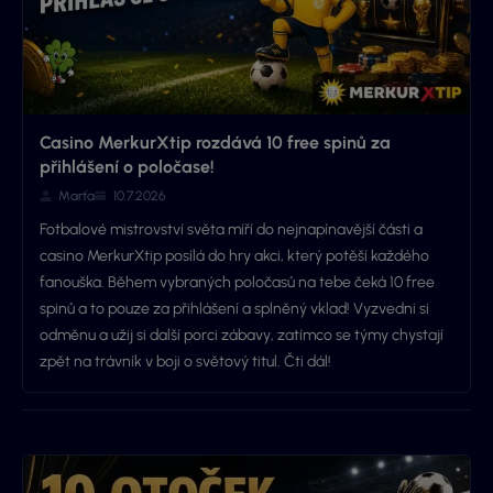
Casino MerkurXtip rozdává 10 free spinů za
přihlášení o poločase!
Marťa
10.7.2026
Fotbalové mistrovství světa míří do nejnapínavější části a
casino MerkurXtip posílá do hry akci, který potěší každého
fanouška. Během vybraných poločasů na tebe čeká 10 free
spinů a to pouze za přihlášení a splněný vklad! Vyzvedni si
odměnu a užij si další porci zábavy, zatímco se týmy chystají
zpět na trávník v boji o světový titul. Čti dál!