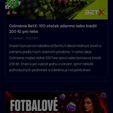
Gólmánie BetX: 100 otoček zdarma nebo kredit
200 Kč pro tebe
Lenka
26.6.2026
Dnešní bonusová nabídka od BetXu ti dává možnost zvolit si
odměnu podle tvých vlastních představ. V rámci akce
Gólmánie můžeš získat 100 free spinů nebo bonusový kredit
200 Kč. Stačí si jen vybrat jednu z variant, splnit několik
jednoduchých podmínek a odměna je tvá ještě dnes!