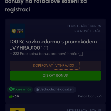
Bonusy na fotbalové sázení za
registraci
REGISTRAČNÍ BONUS
PRO NOVÉ HRÁČE
100 Kč sázka zdarma s promokódem
„VYHRAJ100“
+ 333 Free spinů bonus pro nové hráče
KOPÍROVAT
VYHRAJ100
ZÍSKAT BONUS
Pouze u nás
Jednoduché dosažení
96%
Detail bonusu
REGISTRAČNÍ BONUS