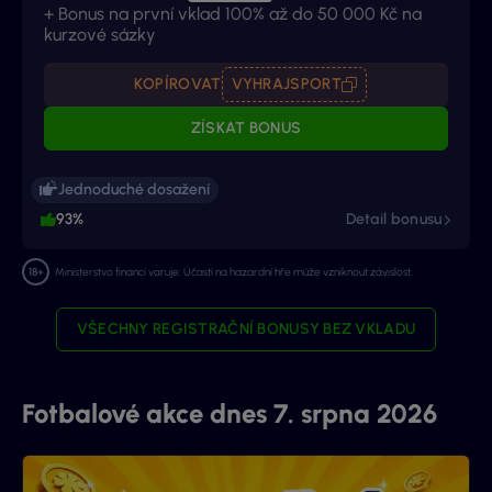
+ Bonus na první vklad 100% až do 50 000 Kč na
kurzové sázky
KOPÍROVAT
VYHRAJSPORT
ZÍSKAT BONUS
Jednoduché dosažení
93%
Detail bonusu
Ministerstvo financí varuje: Účastí na hazardní hře může vzniknout závislost.
VŠECHNY REGISTRAČNÍ BONUSY BEZ VKLADU
Fotbalové akce dnes 7. srpna 2026