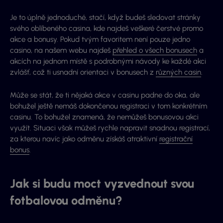
Je to úplně jednoduché, stačí, když budeš sledovat stránky
svého oblíbeného casina, kde najdeš veškeré čerstvé promo
akce a bonusy. Pokud tvým favoritem není pouze jedno
casino, na našem webu najdeš
přehled o všech bonusech
a
akcích na jednom místě s podrobnými návody ke každé akci
zvlášť, což ti usnadní orientaci v bonusech z
různých casin
.
Může se stát, že ti nějaká akce v casinu padne do oka, ale
bohužel ještě nemáš dokončenou registraci v tom konkrétním
casinu. To bohužel znamená, že nemůžeš bonusovou akci
využít. Situaci však můžeš rychle napravit snadnou registrací,
za kterou navíc jako odměnu získáš atraktivní
registrační
bonus
.
Jak si budu moct vyzvednout svou
fotbalovou odměnu?