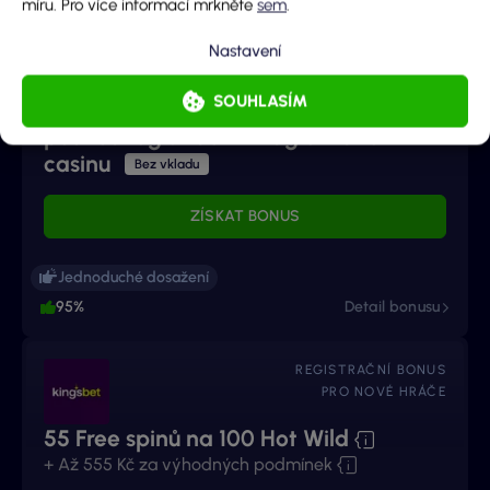
míru. Pro více informací mrkněte
sem
.
REGISTRAČNÍ BONUS
Nastavení
PRO NOVÉ HRÁČE
SOUHLASÍM
20 Free spinů v hodnotě 100 Kč za
pouhou registraci v Magic Planet
casinu
Bez vkladu
ZÍSKAT BONUS
Jednoduché dosažení
95%
Detail bonusu
REGISTRAČNÍ BONUS
PRO NOVÉ HRÁČE
55 Free spinů na 100 Hot Wild
+ Až 555 Kč za výhodných podmínek