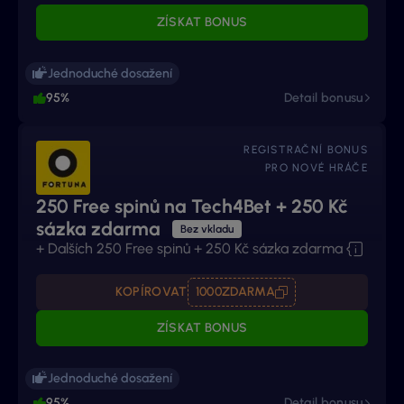
ZÍSKAT BONUS
Jednoduché dosažení
95%
Detail bonusu
REGISTRAČNÍ BONUS
PRO NOVÉ HRÁČE
250 Free spinů na Tech4Bet + 250 Kč
sázka zdarma
Bez vkladu
+ Dalších 250 Free spinů + 250 Kč sázka zdarma
KOPÍROVAT
1000ZDARMA
ZÍSKAT BONUS
Jednoduché dosažení
95%
Detail bonusu