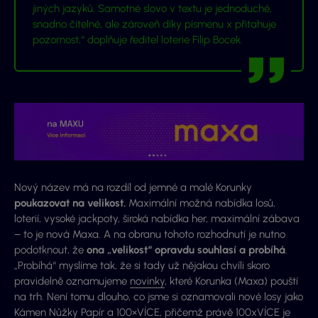
jiných jazyků. Samotné slovo v textu je jednoduché,
snadno čitelné, ale zároveň díky písmenu x přitahuje
pozornost,“ doplňuje ředitel loterie Filip Bocek.
Nový název má na rozdíl od jemné a malé Korunky
poukazovat na velikost.
Maximální možná nabídka losů,
loterií, vysoké jackpoty, široká nabídka her, maximální zábava
– to je nová Maxa. A na obranu tohoto rozhodnutí je nutno
podotknout, že
ona „velikost“ opravdu souhlasí a probíhá
.
„Probíhá“ myslíme tak, že si tady už nějakou chvíli skoro
pravidelně oznamujeme
novinky
, které Korunka (Maxa) pouští
na trh. Není tomu dlouho, co jsme si oznamovali nové losy jako
Kámen Nůžky Papír
a
100×VÍCE
, přičemž právě 100xVÍCE je