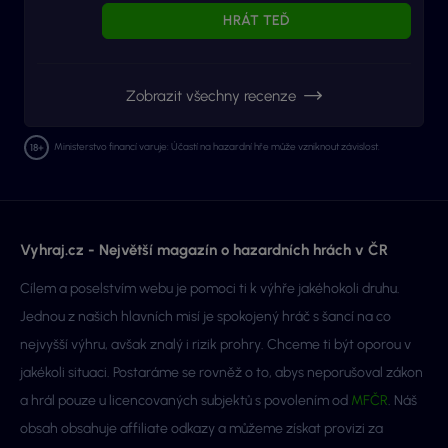
HRÁT TEĎ
Zobrazit všechny recenze
Ministerstvo financí varuje: Účastí na hazardní hře může vzniknout závislost.
Vyhraj.cz - Největší magazín o hazardních hrách v ČR
Cílem a poselstvím webu je pomoci ti k výhře jakéhokoli druhu.
Jednou z našich hlavních misí je spokojený hráč s šancí na co
nejvyšší výhru, avšak znalý i rizik prohry. Chceme ti být oporou v
jakékoli situaci. Postaráme se rovněž o to, abys neporušoval zákon
a hrál pouze u licencovaných subjektů s povolením od
MFČR
. Náš
obsah obsahuje affiliate odkazy a můžeme získat provizi za