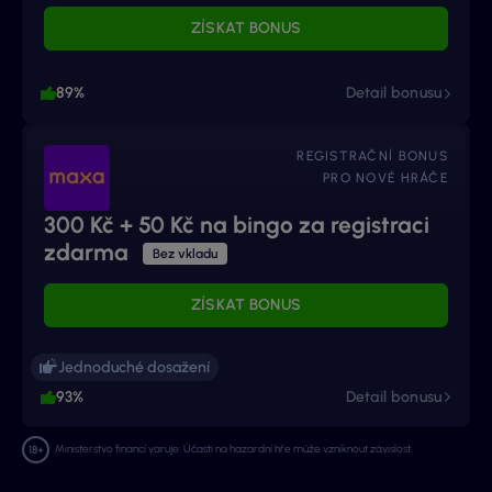
ZÍSKAT BONUS
89%
Detail bonusu
REGISTRAČNÍ BONUS
PRO NOVÉ HRÁČE
300 Kč + 50 Kč na bingo za registraci
zdarma
Bez vkladu
ZÍSKAT BONUS
Jednoduché dosažení
93%
Detail bonusu
Ministerstvo financí varuje: Účastí na hazardní hře může vzniknout závislost.