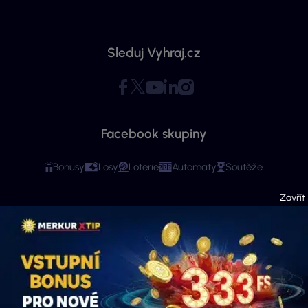
Sleduj Vyhraj.cz
Facebook skupiny
Bonusy
Losy
Loterie
Automaty
Soutěže
Copyright © 2026 - Všechna práva vyhrazena. Vyhraj.cz | Ministerstvo financí
varuje: Účastí na hazardní hře může vzniknout závislost! Stránky mají čistě
informační charakter. Veškeré informace se týkají osob starších 18 let.
Provozovatelem webu je ExeMedia s.r.o. se sídlem Kurzova 2222/16, Stodůlky,
155 00 Praha 5 (IČO: 13992228, DIČ: CZ13992228) · Kontakt:
info@vyhraj.cz