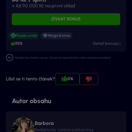
+ Až 90 000 Kč na první vklad
ZÍSKAT BONUS
Pouze u nás
Mega bonus
95%
Detail bonusu
Ministerstvo financí varuje: Účastí na hazardní hře může vzniknout závislost.
Líbil se ti tento článek?
0%
Autor obsahu
Barbora
Redaktorka · Loterie a stírací losy