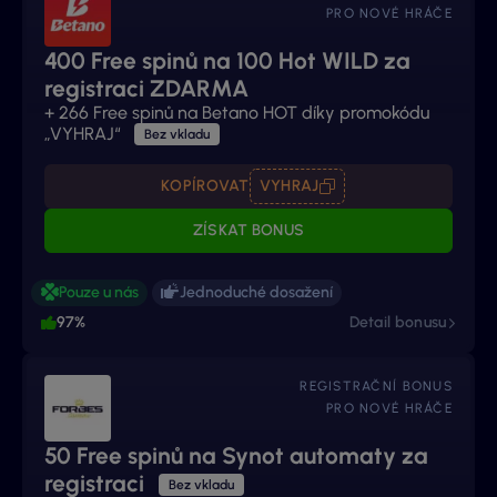
PRO NOVÉ HRÁČE
400 Free spinů na 100 Hot WILD za
registraci ZDARMA
+
266 Free spinů na Betano HOT díky promokódu
„VYHRAJ“
Bez vkladu
KOPÍROVAT
VYHRAJ
ZÍSKAT BONUS
Pouze u nás
Jednoduché dosažení
97%
Detail bonusu
REGISTRAČNÍ BONUS
PRO NOVÉ HRÁČE
50 Free spinů na Synot automaty za
registraci
Bez vkladu