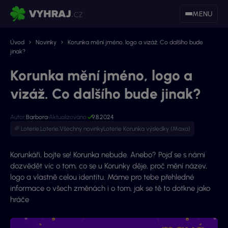
MENU
Úvod
Novinky
Korunka mění jméno, logo a vizáž. Co dalšího bude
jinak?
Korunka mění jméno, logo a
vizáž. Co dalšího bude jinak?
Autor:
Barbora
Aktualizováno:
9.8.2024
Loterie
,
Loterie
,
Všechny novinky
Loterie Korunka výsledky (Maxa)
Korunkáři, bojte se! Korunka nebude. Anebo? Pojď se s námi
dozvědět víc o tom, co se u Korunky děje, proč mění název,
logo a vlastně celou identitu. Máme pro tebe přehledné
informace o všech změnách i o tom, jak se tě to dotkne jako
hráče