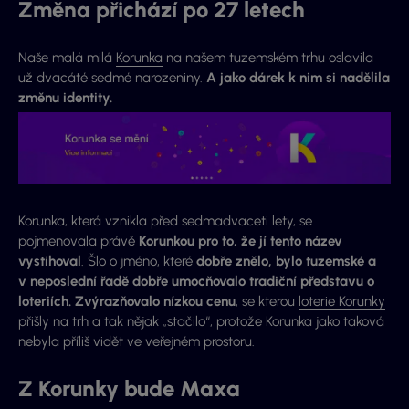
Změna přichází po 27 letech
Naše malá milá
Korunka
na našem tuzemském trhu oslavila
už dvacáté sedmé narozeniny.
A jako dárek k nim si nadělila
změnu identity.
Korunka, která vznikla před sedmadvaceti lety, se
pojmenovala právě
Korunkou pro to, že jí tento název
vystihoval
. Šlo o jméno, které
dobře znělo, bylo tuzemské a
v neposlední řadě dobře umocňovalo tradiční představu o
loteriích. Zvýrazňovalo nízkou cenu
, se kterou
loterie Korunky
přišly na trh a tak nějak „stačilo“, protože Korunka jako taková
nebyla příliš vidět ve veřejném prostoru.
Z Korunky bude Maxa