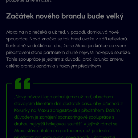
Začátek nového brandu bude velký
Maxa na nic nečeká a už teď, v pozadí, domlouvá nové
spoupráce. Nová značka se tak hned ukáže v záři reflektorů.
Konkrétně se dočkáme toho, že se Maxa jen krátce po svém
představení stane partnerem druhé nejvyšší hokejové soutěže.
Tahle spolupráce je jedním z důvodů, proč Korunka změnu
celého brandu oznámila s takovým předstihem.
„Nový název i logo odhalujeme už teď, abychom
stávajícím klientům dali dostatek času, aby přechod z
Korunky na Maxu zaregistrovali s předstihem. Dalším
důvodem je zahájení sponzoringové spolupráce s
druhou nejvyšší hokejovou soutěží, v jejímž rámci se
Maxa stává titulárním partnerem, což je ideální
příležitost pro komunikaci nové značky. Partnerství