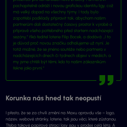
pochopitelně odráží i novou grafickou identitu ligy, což
má velký dopad na všechny týmy. I tady bylo
zapotřebí podklady připravit tak, abychom našim
partnerům dali dostatečný časový prostor k výrobě a
přípravě všeho potřebného před startem nadcházející
sezóny,“ říká ředitel loterie Filip Bocek, a dodává: „I to
je důvod proč novou značku odhalujeme už nyní. Je
totiž možné, že se jméno soutěže nebo partnera v
nadcházejících dnech či týdnech objeví v médiích, a
my jsme chtěli být těmi, kdo to našim zákazníkům
řekne jako první.“
Korunka nás hned tak neopustí
I přesto, že se za chvíli změní na Maxu opravdu vše – logo,
název, webové stránky, loterie, tak jsou věci, které zůstanou.
Třeba takové papírové stírací losy jsou v prodeji celá léta. A