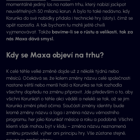
momentálně jediný los na našem trhu, který nabízí jackpot
neuvěřitelných 50 milionů korun. A bylo to také nedávno, kdy
Korunka do své nabídky přidala i technické hry (sloty), čímž se
opět rozrostla. A tak bychom tu mohli ještě chvíli
vyjmenovávat. Takže
bavíme-li se o růstu a velikosti, tak za
nás Maxa dává smysl.
Kdy se Maxa objeví na trhu?
K celé téhle velké změně dojde už z několik týdnů nebo
měsíců. Očekává se, že kolem změny názvu celé společnosti
nastane větší nebo menší haló a Korunka se tak rozhodla
všechny dopředu na změnu připravit. Jde především o to, aby
všichni Korunkáři o téhle akci věděli a nelekli se tak, až se jim
Korunka změní před očima. Součástí změny identity bude
kromě změny názvu a loga i změna názvu věrnostního
programu, her jako Korunkář měsíce a roku a podobně. Všichni
klienti však mohou být v klidu – změna názvu neznamená
změnu pravidel, výher ani principu hry. Vše zůstane stejně,
pouze se změní název.