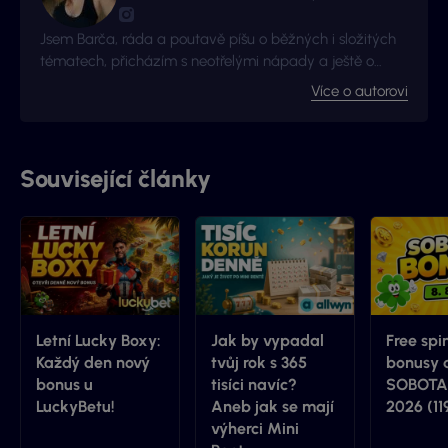
Jsem Barča, ráda a poutavě píšu o běžných i složitých
tématech, přicházím s neotřelými nápady a ještě o
kousek radši se zlepšuji a získávám nové zkušenosti. I to
Více o autorovi
je důvod proč jsme s Vyhraj.cz navázali kontakt -
začalo to jako nová zkušenost, pokračuje to jako skvělá
spolupráce.
Související články
Letní Lucky Boxy:
Jak by vypadal
Free spi
Každý den nový
tvůj rok s 365
bonusy 
bonus u
tisíci navíc?
SOBOTA 
LuckyBetu!
Aneb jak se mají
2026 (11
výherci Mini