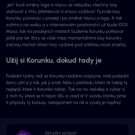
„jen“ kvůli změny loga a názvu se nebudou všechny losy
stahovat z trhu, přetiskovat a znovu vydávat. Fyzické losy
Korunky zůstanou v prodeji i po změně názvu a loga. A tak
zatímco na webu a v internetovém prostranství už bude 100%
Maxa, tak na prodejních místech budeme Korunku potkávat
ještě pár let. Brzy se však mezi momentálními losy Korunky
začnou míchat stírací losy vydané pod záštitou nové značky.
Užij si Korunku, dokud tady je
Poslední týdny než se Korunka nadobro rozplyne, máš poslední
šanci užít si ji tak, jak ji znáš. Níže v přehledu loterií tě čekají ty
nejlepší, které ti Korunka nabízí. Tak na nic nečekej a vyber si
z nich tu, která se ti nejvíc líbí, a vsaď si! V úvodu článku jsme
ti připnuly ty bonusy, nezapomeň na ně a využij je naplno!
Aktuální jackpot