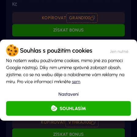
Kč
KOPÍROVAT
GRAND100
ZÍSKAT BONUS
Mega bonus
Souhlas s použitím cookies
96%
Detail bonusu
Na našem webu používáme cookies, mimo jiné za pomoci
Google nástrojů. Díky nim umíme správně zobrazit obsah,
REGISTRAČNÍ BONUS
zjistíme, co se na webu děje a nabídneme vám reklamy na
PRO NOVÉ HRÁČE
míru. Pro více informací mrkněte
sem
.
100 Kč sázka zdarma s promokódem
Nastavení
„VYHRAJ100“
+ 333 Free spinů bonus pro nové hráče
SOUHLASÍM
KOPÍROVAT
VYHRAJ100
ZÍSKAT BONUS