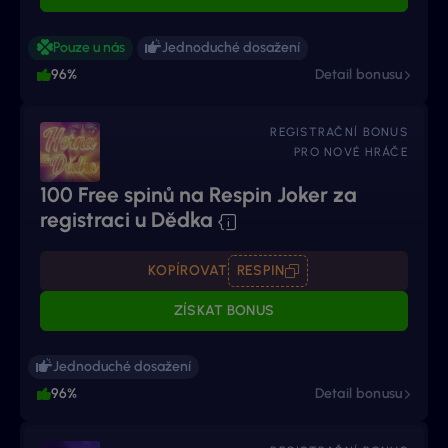
Pouze u nás
Jednoduché dosažení
96%
Detail bonusu
REGISTRAČNÍ BONUS
PRO NOVÉ HRÁČE
100 Free spinů na Respin Joker za
registraci u Dědka
KOPÍROVAT
RESPIN
ZÍSKAT BONUS
Jednoduché dosažení
96%
Detail bonusu