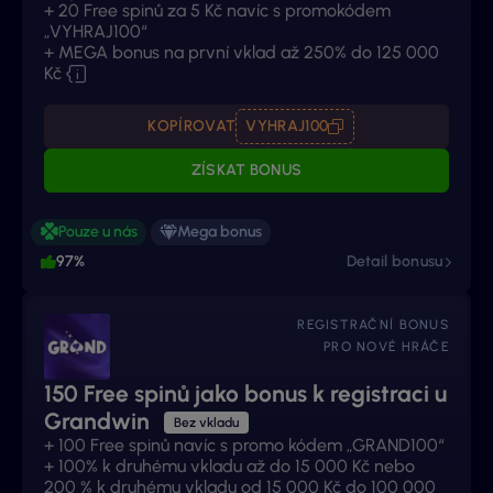
+ 20 Free spinů za 5 Kč navíc s promokódem
„VYHRAJ100“
+ MEGA bonus na první vklad až 250% do 125 000
Kč
KOPÍROVAT
VYHRAJ100
ZÍSKAT BONUS
Pouze u nás
Mega bonus
97%
Detail bonusu
REGISTRAČNÍ BONUS
PRO NOVÉ HRÁČE
150 Free spinů jako bonus k registraci u
Grandwin
Bez vkladu
+ 100 Free spinů navíc s promo kódem „GRAND100“
+ 100% k druhému vkladu až do 15 000 Kč nebo
200 % k druhému vkladu od 15 000 Kč do 100 000