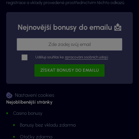
registrace a vklady provedené prostřednictvím těchto odkazů.
Nejnovější bonusy do emailu 📩
Uděluji souhlas ke
zpracování osobních údajů
Nastavení cookies
Nejoblíbenější stránky
Casino bonusy
Bonusy bez vkladu zdarma
Otočky zdarma