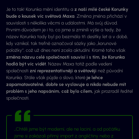
Je to tak! Korunka mění identitu a
z naší milé české Korunky
bude o kousek víc světová Maxa
. Změna jména přichází v
souvislosti s několika věcmi a událostmi. Má svůj důvod.
Prvním důvodem je i to, co jsme si zmínili výše a tedy, že
název Korunka tady byl po bezmála tři desítky let a v době,
kdy vznikal, tak trefně označoval sázky jako „korunové
položky“, což už dnes není zcela aktuální. Kromě toho však
změna názvu celé společnosti souvisí i s tím, že Korunka
hodlá být víc vidět
. Název Maxa totiž podle vedení
společnosti
zní reprezentativněji a světověji
než původní
Korunka. Stále však půjde o slovo, které
je lehce
zapamatovatelné, dobře se vyslovuje a nikdo nebude mít
problém s jeho napsáním, což bylo cílem,
jak prozradil ředitel
společnosti.
„Chtěli jsme být moderní, ale ne laciní, a od počátku
jsme si zakázali přímý import z angličtiny nebo z