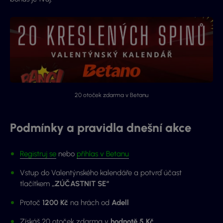
20 otoček zdarma v Betanu
Podmínky a pravidla dnešní akce
Registruj se
nebo
přihlas v Betanu
Vstup do Valentýnského kalendáře a potvrď účast
tlačítkem
„ZÚČASTNIT SE“
Protoč
1200 Kč
na hrách od
Adell
Získáš 20 otoček zdarma v
hodnotě 5 Kč