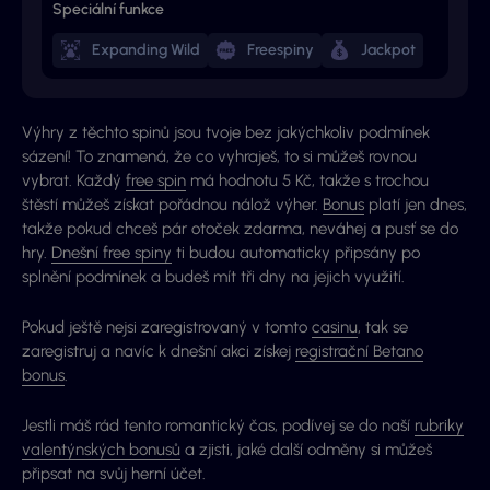
Speciální funkce
Expanding Wild
Freespiny
Jackpot
Výhry z těchto spinů jsou tvoje bez jakýchkoliv podmínek
sázení! To znamená, že co vyhraješ, to si můžeš rovnou
vybrat. Každý
free spin
má hodnotu 5 Kč, takže s trochou
štěstí můžeš získat pořádnou nálož výher.
Bonus
platí jen dnes,
takže pokud chceš pár otoček zdarma, neváhej a pusť se do
hry.
Dnešní free spiny
ti budou automaticky připsány po
splnění podmínek a budeš mít tři dny na jejich využití.
Pokud ještě nejsi zaregistrovaný v tomto
casinu
, tak se
zaregistruj a navíc k dnešní akci získej
registrační Betano
bonus
.
Jestli máš rád tento romantický čas, podívej se do naší
rubriky
valentýnských bonusů
a zjisti, jaké další odměny si můžeš
připsat na svůj herní účet.