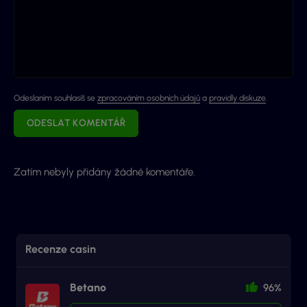
Odeslaním souhlasíš se
zpracováním osobních údajů
a
pravidly diskuze
.
ODESLAT KOMENTÁŘ
Zatím nebyly přidány žádné komentáře.
Recenze casin
Betano
96%