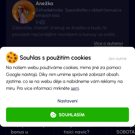
Anežka
Šéfredaktorka · Specialistka v oblasti bonusů a
stíracích losů
Zdravíčko, čtenáři! Jmenuji se Anežka a budu tě
provázet nejrůznějšími novinkami a bonusy ve světě
hazardu!
Více o autorovi
Souhlas s použitím cookies
Na našem webu používáme cookies, mimo jiné za pomoci
Související články
Google nástrojů. Díky nim umíme správně zobrazit obsah,
zjistíme, co se na webu děje a nabídneme vám reklamy na
míru. Pro více informací mrkněte
sem
.
Nastavení
SOUHLASÍM
Letní Lucky Boxy:
Jak by vypadal
Free spi
Každý den nový
tvůj rok s 365
bonusy 
bonus u
tisíci navíc?
SOBOTA 