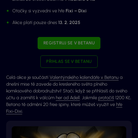
Otočky si vyzvedni ve hře
Fixi – Dixi
Akce platí pouze dnes
13. 2. 2025
REGISTRUJ SE V BETANU
PŘIHLAS SE V BETANU
Celá akce je součástí
Valentýnského kalendáře v Betanu
a
dnešní mise tě zavede do kresleného světa plného
komiksového dobrodružství! Stačí, když se přihlásíš do svého
účtu a zamíříš k válcům
her od Adell
. Jakmile
protočíš
1200 Kč,
Betano tě odmění 20 free spiny, které můžeš využít ve
hře
Fixi-Dixi
.