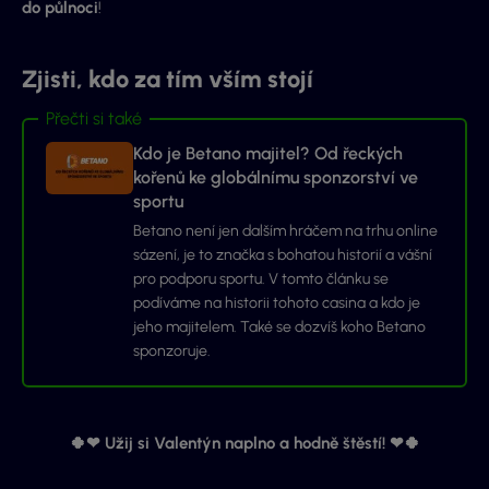
do půlnoci
!
Zjisti, kdo za tím vším stojí
Přečti si také
Kdo je Betano majitel? Od řeckých
kořenů ke globálnímu sponzorství ve
sportu
Betano není jen dalším hráčem na trhu online
sázení, je to značka s bohatou historií a vášní
pro podporu sportu. V tomto článku se
podíváme na historii tohoto casina a kdo je
jeho majitelem. Také se dozvíš koho Betano
sponzoruje.
🍀❤ Užij si Valentýn naplno a hodně štěstí! ❤🍀