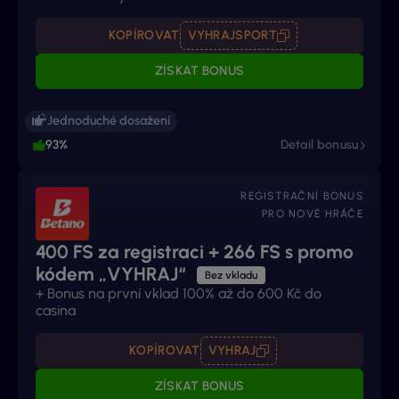
KOPÍROVAT
VYHRAJSPORT
ZÍSKAT BONUS
Jednoduché dosažení
93%
Detail bonusu
REGISTRAČNÍ BONUS
PRO NOVÉ HRÁČE
400 FS za registraci + 266 FS s promo
kódem „VYHRAJ“
Bez vkladu
+ Bonus na první vklad 100% až do 600 Kč do
casina
KOPÍROVAT
VYHRAJ
ZÍSKAT BONUS