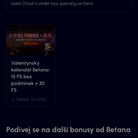
čeká! Chceš-li vědět více, pokračuj ve čtení!
Valentýnský
kalendář Betano:
15 FS bez
podmínek + 30
FS
Šárka
14.2.2025
Podívej se na další bonusy od Betana