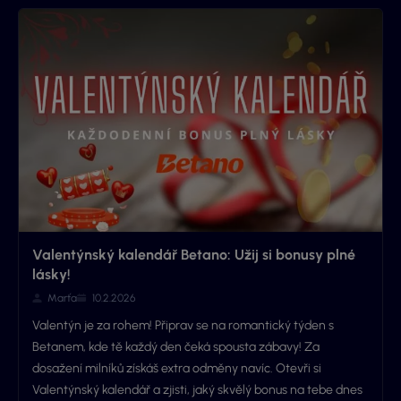
Valentýnský kalendář Betano: Užij si bonusy plné
lásky!
Marťa
10.2.2026
Valentýn je za rohem! Připrav se na romantický týden s
Betanem, kde tě každý den čeká spousta zábavy! Za
dosažení milníků získáš extra odměny navíc. Otevři si
Valentýnský kalendář a zjisti, jaký skvělý bonus na tebe dnes