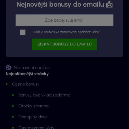
Nejnovější bonusy do emailu 📩
Uděluji souhlas ke
zpracování osobních údajů
Nastavení cookies
Nejoblíbenější stránky
Casino bonusy
Bonusy bez vkladu zdarma
Otočky zdarma
Free spiny dnes
Casino promo kódy