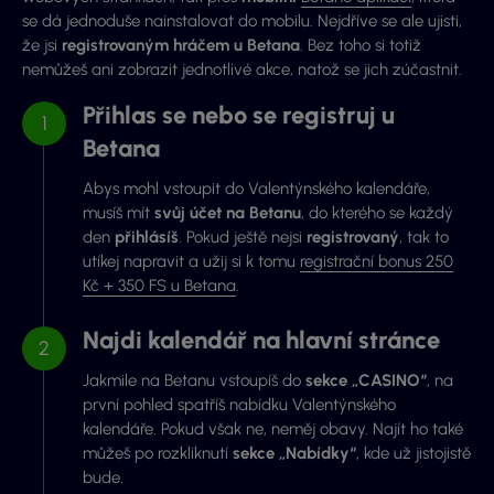
se dá jednoduše nainstalovat do mobilu. Nejdříve se ale ujisti,
že jsi
registrovaným hráčem u Betana
. Bez toho si totiž
nemůžeš ani zobrazit jednotlivé akce, natož se jich zúčastnit.
Přihlas se nebo se registruj u
Betana
Abys mohl vstoupit do Valentýnského kalendáře,
musíš mít
svůj účet na Betanu
, do kterého se každý
den
přihlásíš
. Pokud ještě nejsi
registrovaný
, tak to
utíkej napravit a užij si k tomu
registrační bonus 250
Kč + 350 FS u Betana
.
Najdi kalendář na hlavní stránce
Jakmile na Betanu vstoupíš do
sekce „CASINO“
, na
první pohled spatříš nabídku Valentýnského
kalendáře. Pokud však ne, neměj obavy. Najít ho také
můžeš po rozkliknutí
sekce „Nabídky“
, kde už jistojistě
bude.