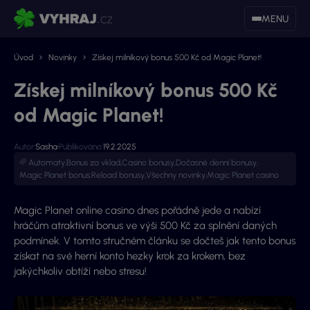
MENU
Úvod
Novinky
Získej milníkový bonus 500 Kč od Magic Planet!
Získej milníkový bonus 500 Kč
od Magic Planet!
Autor:
Sasha
Publikováno:
19.2.2025
Automaty
,
Bonus za vklad
,
Casino bonusy
,
Dočasné denní bonusy
,
Magic Planet bonus
,
Reload bonusy
,
Všechny novinky
,
Magic Planet casino
Magic Planet online casino dnes pořádně jede a nabízí
hráčům atraktivní bonus ve výši 500 Kč za splnění daných
podmínek. V tomto stručném článku se dočteš jak tento bonus
získat na své herní konto hezky krok za krokem, bez
jakýchkoliv obtíží nebo stresu!