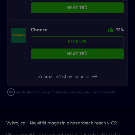
HRÁT TEĎ
Chance
93%
RECENZE
HRÁT TEĎ
Zobrazit všechny recenze
Ministerstvo financí varuje: Účastí na hazardní hře může vzniknout závislost.
Vyhraj.cz - Největší magazín o hazardních hrách v ČR
Cílem a poselstvím webu je pomoci ti k výhře jakéhokoli druhu.