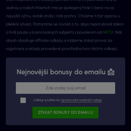
Jednou z našich hlavních misí je spokojený hráč s šancí na co
nejvyšší výhru, avšak znalý i rizik prohry. Chceme ti být oporou v
jakékoli situaci. Postaráme se rovněž o to, abys neporušoval zákon
a hrál pouze u licencovaných subjektů s povolením od
MFČR
. Náš
obsah obsahuje affiliate odkazy a můžeme získat provizi za
registrace a vklady provedené prostřednictvím těchto odkazů.
Nejnovější bonusy do emailu 📩
Uděluji souhlas ke
zpracování osobních údajů