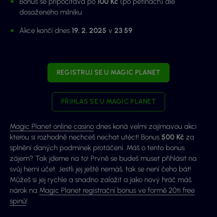
Bonus se připočítává po
100 Kč
(po pětinách)
dle
dosaženého milníku
Akce končí dnes
19. 2. 2025
v
23
:
59
REGISTRUJ SE U MAGIC PLANET
PŘIHLAS SE U MAGIC PLANET
Magic Planet online casino
dnes koná velmi zajímavou akci
kterou si rozhodně nechceš nechat utéct! Bonus
500 Kč
za
splnění daných podmínek protáčení. Máš o tento bonus
zájem? Tak jdeme na to! Prvně se budeš muset přihlásit na
svůj herní účet. Jestli jej ještě nemáš, tak se není čeho bát!
Můžeš si jej rychle a snadno založit a jako nový hráč máš
nárok na
Magic Planet registrační bonus ve formě 20ti free
spinů
!