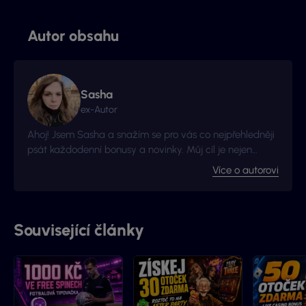
Autor obsahu
Sasha
ex-Autor
Ahoj! Jsem Sasha a snažím se pro vás co nejpřehledněji
psát každodenní bonusy a novinky. Můj cíl je nejen
poskytovat kvalitní obsah, ale také rozšířit náš dosah a
Více o autorovi
působení na nové trhy.
Související články