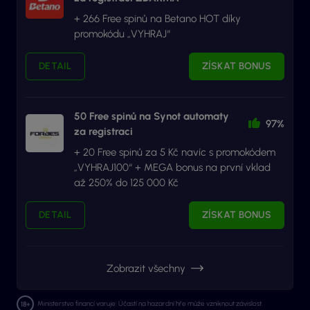
+ 266 Free spinů na Betano HOT díky
promokódu „VYHRAJ“
DETAIL
ZÍSKAT BONUS
50 Free spinů na Synot automaty
97%
za registraci
+ 20 Free spinů za 5 Kč navíc s promokódem
„VYHRAJ100“ + MEGA bonus na první vklad
až 250% do 125 000 Kč
DETAIL
ZÍSKAT BONUS
Zobrazit všechny
Ministerstvo financí varuje: Účastí na hazardní hře může vzniknout závislost.