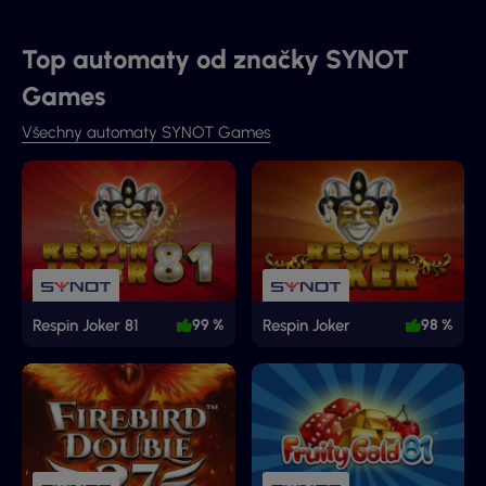
Top automaty od značky SYNOT
Games
Všechny automaty SYNOT Games
Respin Joker 81
99 %
Respin Joker
98 %