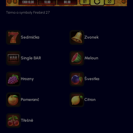
Téma a symboly Firebird 27
Sedmička
Zvonek
Single BAR
Meloun
Hrozny
Švestka
Pomeranč
Citron
Třešně