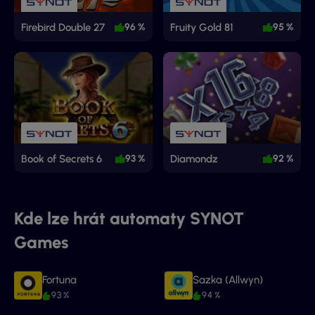
Firebird Double 27
96 %
Fruity Gold 81
95 %
Book of Secrets 6
93 %
Diamondz
92 %
Kde lze hrát automaty SYNOT
Games
Fortuna
Sazka (Allwyn)
93 %
94 %