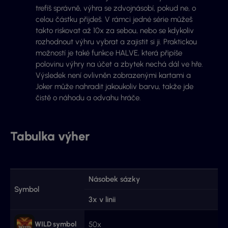
trefíš správně, výhra se zdvojnásobí, pokud ne, o
celou částku přijdeš. V rámci jedné série můžeš
takto riskovat až 10x za sebou, nebo se kdykoliv
rozhodnout výhru vybrat a zajistit si ji. Praktickou
možností je také funkce HALVE, která připíše
polovinu výhry na účet a zbytek nechá dál ve hře.
Výsledek není ovlivněn zobrazenými kartami a
Joker může nahradit jakoukoliv barvu, takže jde
čistě o náhodu a odvahu hráče.
Tabulka výher
Násobek sázky
Symbol
3x v linii
WILD symbol
50x