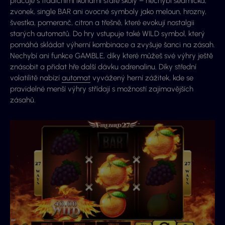
pracuje s tradičními ikonami staré školy – nechybí sedmička,
zvonek, single BAR ani ovocné symboly jako meloun, hrozny,
švestka, pomeranč, citron a třešně, které evokují nostalgii
starých automatů. Do hry vstupuje také WILD symbol, který
pomáhá skládat výherní kombinace a zvyšuje šanci na zásah.
Nechybí ani funkce GAMBLE, díky které můžeš své výhry ještě
znásobit a přidat hře další dávku adrenalinu. Díky střední
volatilitě nabízí
automat
vyvážený herní zážitek, kde se
pravidelné menší výhry střídají s možností zajímavějších
zásahů.