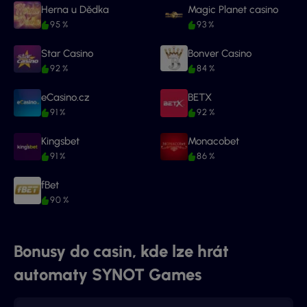
Herna u Dědka
Magic Planet casino
95 %
93 %
Star Casino
Bonver Casino
92 %
84 %
eCasino.cz
BETX
91 %
92 %
Kingsbet
Monacobet
91 %
86 %
fBet
90 %
Bonusy do casin, kde lze hrát
automaty SYNOT Games