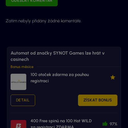
ODESLAT KOMENTÁŘ
Zatím nebyly přidány žádné komentáře.
Automat od značky SYNOT Games lze hrát v
casinech
Bonus měsíce
100 otoček zdarma za pouhou
registraci
DETAIL
ZÍSKAT BONUS
400 Free spinů na 100 Hot WILD
97%
za registraci ZDARMA