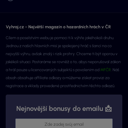
Vyhraj.cz - Největší magazín o hazardních hrách v ČR
Cílem a poselstvím webu je pomoci ti k výhře jakéhokoli druhu.
Jednou z našich hlavních misí je spokojený hráč s šancí na co
nejvyšší výhru, avšak znalý i rizik prohry. Chceme ti být oporou v
jakékoli situaci. Postaráme se rovněž o to, abys neporušoval zákon
a hrál pouze u licencovaných subjektů s povolením od
MFČR
. Náš
obsah obsahuje affiliate odkazy a můžeme získat provizi za
registrace a vklady provedené prostřednictvím těchto odkazů.
Nejnovější bonusy do emailu 📩