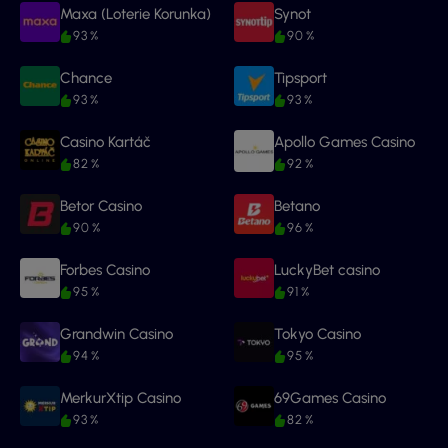
Maxa (Loterie Korunka)
Synot
93 %
90 %
Chance
Tipsport
93 %
93 %
Casino Kartáč
Apollo Games Casino
82 %
92 %
Betor Casino
Betano
90 %
96 %
Forbes Casino
LuckyBet casino
95 %
91 %
Grandwin Casino
Tokyo Casino
94 %
95 %
MerkurXtip Casino
69Games Casino
93 %
82 %