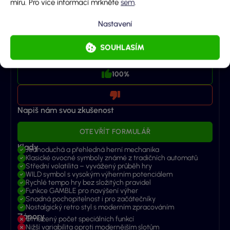
míru. Pro více informací mrkněte
sem
.
100%
Nastavení
Hodnocení
1
hráčů
SOUHLASÍM
Ohodnoť tuto hru i ty
100%
Napiš nám svou zkušenost
OTEVŘÍT FORMULÁŘ
Klady
Jednoduchá a přehledná herní mechanika
Klasické ovocné symboly známé z tradičních automatů
Střední volatilita – vyvážený průběh hry
WILD symbol s vysokým výherním potenciálem
Rychlé tempo hry bez složitých pravidel
Funkce GAMBLE pro navýšení výher
Snadná pochopitelnost i pro začátečníky
Nostalgický retro styl s moderním zpracováním
Zápory
Omezený počet speciálních funkcí
Nižší variabilita oproti modernějším slotům