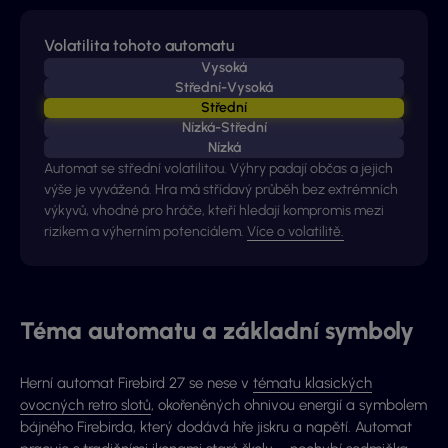
Volatilita tohoto automatu
Vysoká
Střední-Vysoká
Střední
Nízká-Střední
Nízká
Automat se střední volatilitou. Výhry padají občas a jejich
výše je vyvážená. Hra má střídavý průběh bez extrémních
výkyvů, vhodné pro hráče, kteří hledají kompromis mezi
rizikem a výherním potenciálem.
Více o volatilitě.
Téma automatu a základní symboly
Herní automat Firebird 27 se nese v
tématu klasických
ovocných retro slotů
, okořeněných ohnivou energií a symbolem
bájného Firebirda, který dodává hře jiskru a napětí. Automat