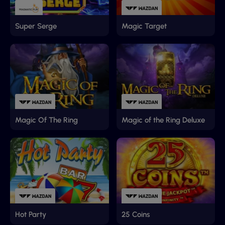
Super Serge
Magic Target
Magic Of The Ring
Magic of the Ring Deluxe
Hot Party
25 Coins