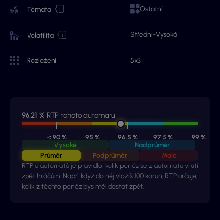
Ostatní
Témata
Střední-Vysoká
Volatilita
Rozložení
5x3
96.21 %
RTP tohoto automatu
< 90 %
95 %
96.5 %
97.5 %
99 %
Vysoké
Nadprůměr
Průměr
Podprůměr
Malé
RTP u automatů je pravidlo, kolik peněz se z automatu vrátí
zpět hráčům. Např. když do něj vložíš 100 korun, RTP určuje,
kolik z těchto peněz bys měl dostat zpět.