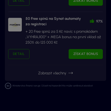
DETAIL
ZÍSKAT BONUS
50 Free spinů na Synot automaty
97%
za registraci
+ 20 Free spinů za 5 Kč navíc s promokódem
„VYHRAJ100“ + MEGA bonus na první vklad až
250% do 125 000 Kč
DETAIL
ZÍSKAT BONUS
Zobrazit všechny
Ministerstvo financí varuje: Účastí na hazardní hře může vzniknout závislost.