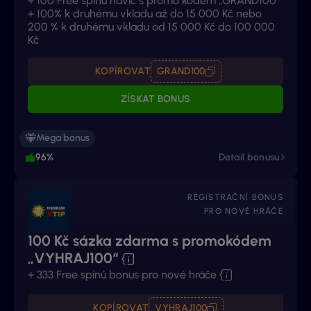
+ 100 Free spinů navíc s promo kódem „GRAND100“
+ 100% k druhému vkladu až do 15 000 Kč nebo
200 % k druhému vkladu od 15 000 Kč do 100 000
Kč
KOPÍROVAT
GRAND100
ZÍSKAT BONUS
Mega bonus
96%
Detail bonusu
REGISTRAČNÍ BONUS
PRO NOVÉ HRÁČE
100 Kč sázka zdarma s promokódem
„VYHRAJ100“
+ 333 Free spinů bonus pro nové hráče
KOPÍROVAT
VYHRAJ100