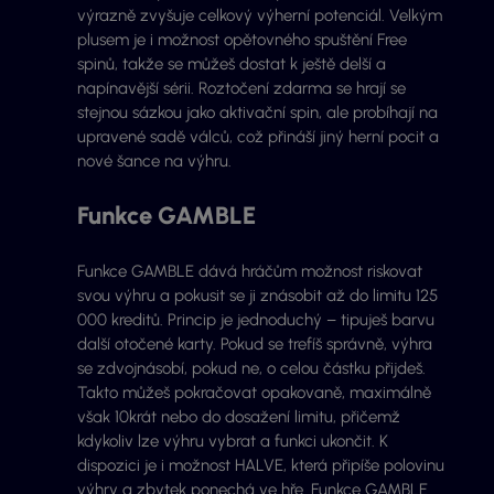
výrazně zvyšuje celkový výherní potenciál. Velkým
plusem je i možnost opětovného spuštění Free
spinů, takže se můžeš dostat k ještě delší a
napínavější sérii. Roztočení zdarma se hrají se
stejnou sázkou jako aktivační spin, ale probíhají na
upravené sadě válců, což přináší jiný herní pocit a
nové šance na výhru.
Funkce GAMBLE
Funkce GAMBLE dává hráčům možnost riskovat
svou výhru a pokusit se ji znásobit až do limitu 125
000 kreditů. Princip je jednoduchý – tipuješ barvu
další otočené karty. Pokud se trefíš správně, výhra
se zdvojnásobí, pokud ne, o celou částku přijdeš.
Takto můžeš pokračovat opakovaně, maximálně
však 10krát nebo do dosažení limitu, přičemž
kdykoliv lze výhru vybrat a funkci ukončit. K
dispozici je i možnost HALVE, která připíše polovinu
výhry a zbytek ponechá ve hře. Funkce GAMBLE