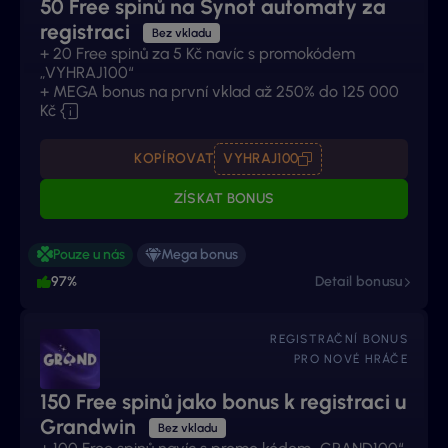
50 Free spinů na Synot automaty za
registraci
Bez vkladu
+ 20 Free spinů za 5 Kč navíc s promokódem
„VYHRAJ100“
+ MEGA bonus na první vklad až 250% do 125 000
Kč
KOPÍROVAT
VYHRAJ100
ZÍSKAT BONUS
Pouze u nás
Mega bonus
97%
Detail bonusu
REGISTRAČNÍ BONUS
PRO NOVÉ HRÁČE
150 Free spinů jako bonus k registraci u
Grandwin
Bez vkladu