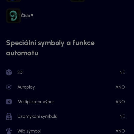
Číslo 9
Speciální symboly a funkce
automatu
3D
NE
Autoplay
ANO
Multiplikátor výher
ANO
Uzamykání symbolů
NE
Wild symbol
ANO