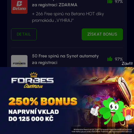
97%
za registraci ZDARMA
+ 266 Free spinů na Betano HOT díky
promokódu „VYHRAJ“
DETAIL
ZÍSKAT BONUS
50 Free spinů na Synot automaty
97%
za registraci
+ 20 Free spinů za 5 Kč navíc s promokódem
„VYHRAJ100“ + MEGA bonus na první vklad
až 250% do 125 000 Kč
DETAIL
ZÍSKAT BONUS
Zobrazit všechny