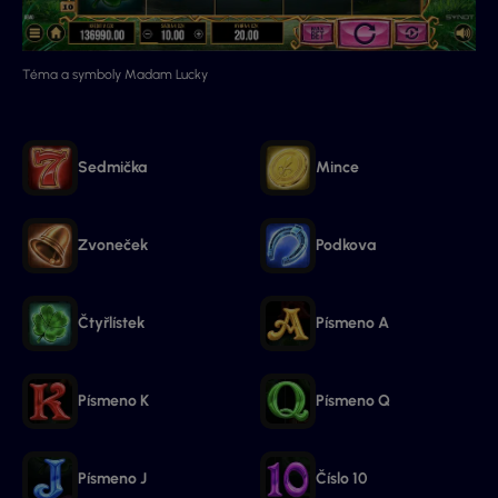
Téma a symboly Madam Lucky
Sedmička
Mince
Zvoneček
Podkova
Čtyřlístek
Písmeno A
Písmeno K
Písmeno Q
Písmeno J
Číslo 10