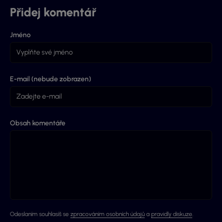
Přidej komentář
Jméno
E-mail (nebude zobrazen)
Obsah komentáře
Odeslaním souhlasíš se
zpracováním osobních údajů
a
pravidly diskuze
.