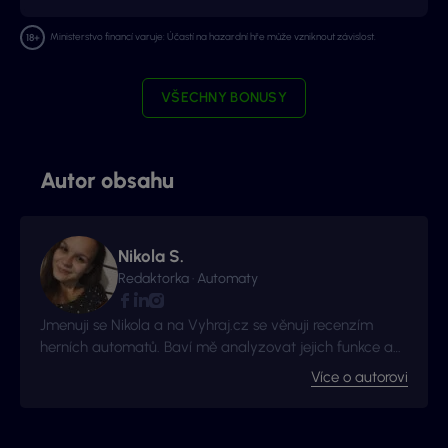
Ministerstvo financí varuje: Účastí na hazardní hře může vzniknout závislost.
VŠECHNY BONUSY
Autor obsahu
Nikola S.
Redaktorka · Automaty
Jmenuji se Nikola a na Vyhraj.cz se věnuji recenzím
herních automatů. Baví mě analyzovat jejich funkce a
přinášet čtenářům přehledné a objektivní informace,
Více o autorovi
které jim usnadní výběr. Mým cílem je tvořit
srozumitelný obsah, který bude užitečný jak pro
začátečníky, tak pro zkušenější hráče.