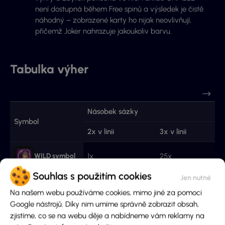
není dostupná během Free spinů a výsledek je čistě
náhodný – zobrazené karty ho nijak neovlivňují,
přičemž Joker nahrazuje jakoukoliv barvu.
Tabulka výher
Násobek sázky
Symbol
2x v linii
3x v linii
WILD symbol
1x
25x
Souhlas s použitím cookies
SCATTER
2x
5x
symbol
Na našem webu používáme cookies, mimo jiné za pomoci
Google nástrojů. Díky nim umíme správně zobrazit obsah,
Sedmička
0,2x
2,5x
zjistíme, co se na webu děje a nabídneme vám reklamy na