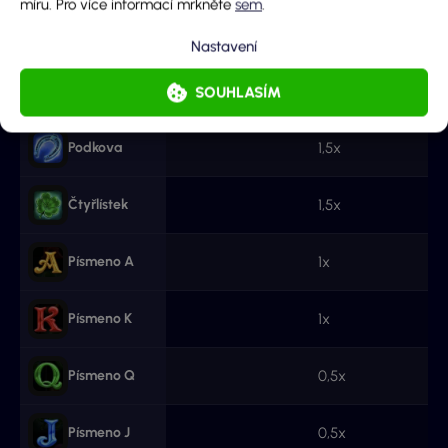
míru. Pro více informací mrkněte
sem
.
Mince
0,2x
2,5x
Nastavení
Zvoneček
2x
SOUHLASÍM
Podkova
1,5x
Čtyřlístek
1,5x
Písmeno A
1x
Písmeno K
1x
Písmeno Q
0,5x
Písmeno J
0,5x