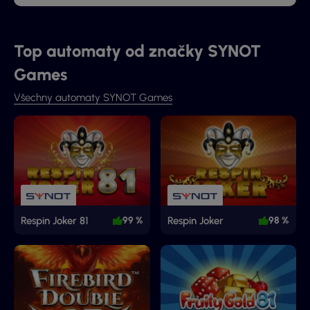
Top automaty od značky SYNOT
Games
Všechny automaty SYNOT Games
Respin Joker 81
99 %
Respin Joker
98 %