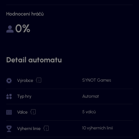
Hodnocení hráčů
0%
Detail automatu
SYNOT Games
Výrobce
Typ hry
Automat
5 válců
Válce
10 výherních linií
Výherní linie