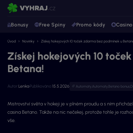
Bonusy
Free Spiny
Promo kódy
Casino
Úvod
Novinky
Získej hokejových 10 toček zdarma bez podmínek u Betan
Získej hokejových 10 toč
Betana!
Autor:
Lenka
Publikováno:
15.5.2026
Automaty
,
Automaty
,
Betano bonus
,
D
Mistrovství světa v hokeji je v plném proudu a s ním přichá
casina Betano. Takže na nic nečekej, protože tohle je rozhod
vše.