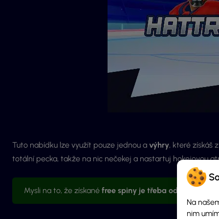
Tuto nabídku lze využít pouze jednou a
výhry
, které získáš
totální pecka, takže na nic nečekej a nastartuj hokejovou
So
Mysli na to, že získané
free spiny je třeba odehrát ješt
Na našem
nim umím