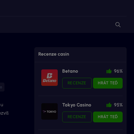
Recenze casin
Betano
96%
RECENZE
HRÁT TEĎ
no
 u
Tokyo Casino
95%
ozvíš
RECENZE
HRÁT TEĎ