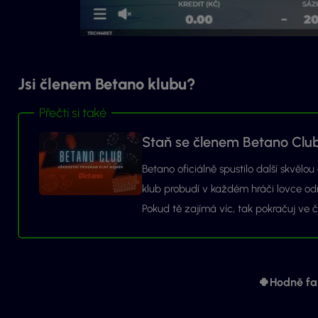
Jsi členem Betano klubu?
Přečti si také
Staň se členem Betano Clu
Betano oficiálně spustilo další skvěl
klub probudí v každém hráči lovce odm
Pokud tě zajímá víc, tak pokračuj ve č
🍀Hodně fa