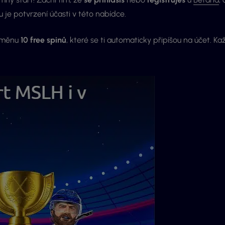
 je potvrzení účasti v této nabídce.
odměnu
10 free spinů
, které se ti automaticky připíšou na účet. K