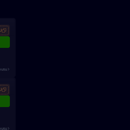
J
nusu
J
nusu