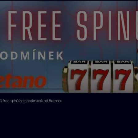
0 free spinů bez podmínek od Betana