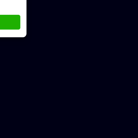
e. Nasaď