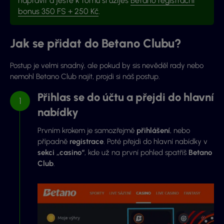
napravit a ještě k tomu si užiješ
Betano registrační
bonus 350 FS + 250 Kč
.
Jak se přidat do Betano Clubu?
Postup je velmi snadný, ale pokud by sis nevěděl rady nebo
nemohl Betano Club najít, projdi si náš postup.
Přihlas se do účtu a přejdi do hlavní
nabídky
Prvním krokem je samozřejmě
přihlášení
, nebo
případně
registrace
. Poté přejdi do hlavní nabídky v
sekci „casino“
, kde už na první pohled spatříš
Betano
Club
.