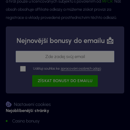
a hrál pouze u licencovaných subjektů s povolením od
MFČR
. Náš
obsah obsahuje affiliate odkazy a můžeme získat provizi za
registrace a vklady provedené prostřednictvím těchto odkazů.
Nejnovější bonusy do emailu 📩
Uděluji souhlas ke
zpracování osobních údajů
Nastavení cookies
Nejoblíbenější stránky
Casino bonusy