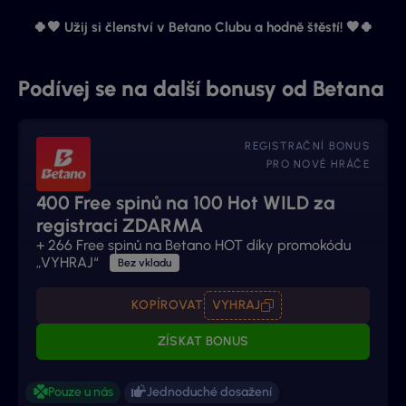
🍀🧡 Užij si členství v Betano Clubu a hodně štěstí! 🧡🍀
Podívej se na další bonusy od Betana
REGISTRAČNÍ BONUS
PRO NOVÉ HRÁČE
400 Free spinů na 100 Hot WILD za
registraci ZDARMA
+
266 Free spinů na Betano HOT díky promokódu
„VYHRAJ“
Bez vkladu
KOPÍROVAT
VYHRAJ
ZÍSKAT BONUS
Pouze u nás
Jednoduché dosažení