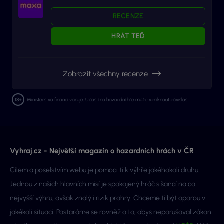
RECENZE
HRÁT TEĎ
Zobrazit všechny recenze
Ministerstvo financí varuje: Účastí na hazardní hře může vzniknout závislost.
Vyhraj.cz - Největší magazín o hazardních hrách v ČR
Cílem a poselstvím webu je pomoci ti k výhře jakéhokoli druhu.
Jednou z našich hlavních misí je spokojený hráč s šancí na co
nejvyšší výhru, avšak znalý i rizik prohry. Chceme ti být oporou v
jakékoli situaci. Postaráme se rovněž o to, abys neporušoval zákon