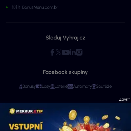
🇧🇷 BonusMenu.com.br
Sleduj Vyhraj.cz
Facebook skupiny
Bonusy
Losy
Loterie
Automaty
Soutěže
Copyright © 2026 - Všechna práva vyhrazena. Vyhraj.cz | Ministerstvo financí
varuje: Účastí na hazardní hře může vzniknout závislost! Stránky mají čistě
informační charakter. Veškeré informace se týkají osob starších 18 let.
Provozovatelem webu je ExeMedia s.r.o. se sídlem Kurzova 2222/16, Stodůlky,