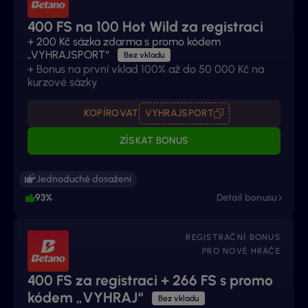
400 FS na 100 Hot Wild za registraci
+
200 Kč sázka zdarma s promo kódem
„VYHRAJSPORT“
Bez vkladu
+ Bonus na první vklad 100% až do 50 000 Kč na
kurzové sázky
KOPÍROVAT
VYHRAJSPORT
ZÍSKAT BONUS
Jednoduché dosažení
93%
Detail bonusu
REGISTRAČNÍ BONUS
PRO NOVÉ HRÁČE
400 FS za registraci + 266 FS s promo
kódem „VYHRAJ“
Bez vkladu