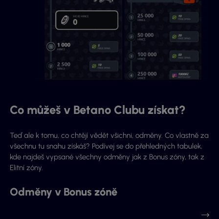
Co můžeš v Betano Clubu získat?
Teď ale k tomu, co chtějí vědět všichni, odměny. Co vlastně za
všechnu tu snahu získáš? Podívej se do přehledných tabulek,
kde najdeš vypsané všechny odměny jak z Bonus zóny, tak z
Elitní zóny.
Odměny v Bonus zóně