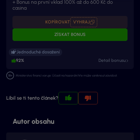
+ Bonus na první vklad 100% až do 600 Kč do
casina
KOPÍROVAT
VYHRAJ
ZÍSKAT BONUS
Jednoduché dosažení
92%
Detail bonusu
Ministerstvo financí varuje: Účastí na hazardní hře může vzniknout závislost.
Líbil se ti tento článek?
Autor obsahu