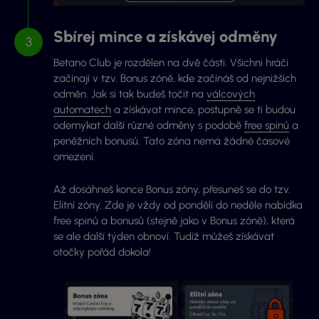
Sbírej mince a získávej odměny
Betano Club je rozdělen na dvě části. Všichni hráči
začínají v tzv. Bonus zóně, kde začínáš od nejnižších
odměn. Jak si tak budeš točit na
válcových
automatech
a získávat mince, postupně se ti budou
odemykat další různé odměny s podobě
free spinů
a
peněžních bonusů. Tato zóna nemá žádné časové
omezení.
Až dosáhneš konce Bonus zóny, přesuneš se do tzv.
Elitní zóny. Zde je vždy od pondělí do neděle nabídka
free spinů a bonusů (stejně jako v Bonus zóně), která
se ale další týden obnoví. Tudíž můžeš získávat
otočky pořád dokola!