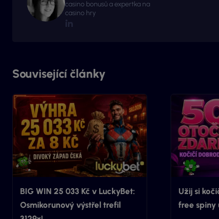
casino bonusů a expertka na
casino hry
Související články
BIG WIN 25 033 Kč v LuckyBet:
Užij si koč
Osmikorunový výstřel trefil
free spiny
3129×!