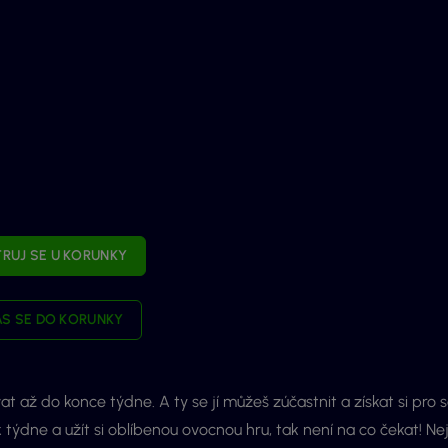
RUJ SE U KORUNKY
AS SE DO KORUNKY
at až do konce týdne. A ty se jí můžeš zúčastnit a získat si pro 
k týdne a užít si oblíbenou ovocnou hru, tak není na co čekat! Ne