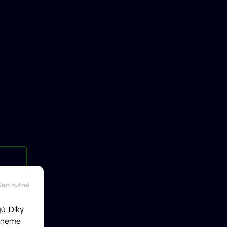
jak
ů. Díky
ídneme