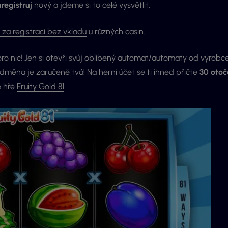
registruj
nový a jdeme si to celé vysvětlit.
za registraci bez vkladu
u různých casin.
ro nic! Jen si otevři svůj oblíbený
automat/automaty
od výrobc
dměna je zaručeně tvá! Na herní účet se ti ihned přičte
30 otoč
e hře
Fruity Gold 81
.