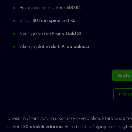
Protoč na nich celkem
500 Kč
Získej
30 free spinů
za
1 Kč
Využij je ve hře
Fruity Gold 81
Akce je platná
do 1. 9. do půlnoci
REGIST
PŘIHL
Dnešním dnem začíná u
Korunky
skvělá akce, která bude trv
celkem
30 otoček zdarma
. Pokud si chceš zpříjemnit zbyte