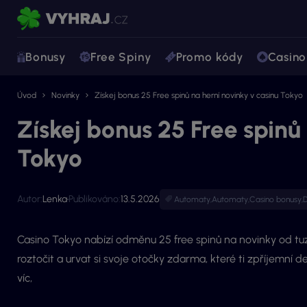
Bonusy
Free Spiny
Promo kódy
Casino
Úvod
Novinky
Získej bonus 25 Free spinů na herní novinky v casinu Tokyo
Získej bonus 25 Free spinů
Tokyo
Autor:
Lenka
Publikováno:
13.5.2026
Automaty
,
Automaty
,
Casino bonusy
,
D
Casino Tokyo nabízí odměnu 25 free spinů na novinky od t
roztočit a urvat si svoje otočky zdarma, které ti zpříjemní d
víc,