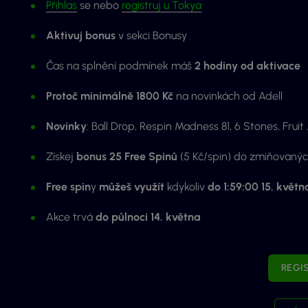
Přihlas
se nebo
registruj u Tokya
Aktivuj bonus
v sekci Bonusy
Čas na splnění podmínek máš
2 hodiny od aktivace
Protoč minimálně 1800 Kč
na novinkách od Adell
Novinky
: Ball Drop, Respin Madness 81, 6 Stones, Fru
Získej
bonus 25 Free Spinů
(5 Kč/spin) do zmiňovaný
Free spin
y
můžeš využít
kdykoliv
do 1:59:00 15. květ
Akce trvá
do půlnoci 14. května
REGI