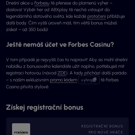
Dnešní akce u
Forbesu
tě přenese do plamenů výher –
doslova! Výběr her od ABXplay tě nechá vstoupit do
legendárního slotového světa, kde každé
protočení
přibližuje
další body. Čím vyšší úroveň máš, tím větší bonus můžeš
získat – až 350 bodů!
Ještě nemáš účet ve Forbes Casinu?
V tom případě je nejvyšší čas to napravit! Aby sis mohl dnešní
nabídku z bonusového kalendáře užít naplno, potřebuješ mít
registraci hotovou (návod
ZDE
). A tady přichází další paráda
– s naším exkluzivním
promo kódem
tě Forbes
vyhraj
Casino přivítá stylově:
Získej registrační bonus
REGISTRAČNÍ BONUS
PRO NOVÉ HRÁČE