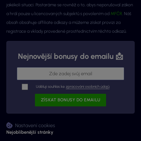
jakékoli situaci. Postaráme se rovněž o to, abys neporušoval zákon
a hrál pouze u licencovaných subjektů s povolením od
MFČR
. Náš
obsah obsahuje affiliate odkazy a můžeme získat provizi za
registrace a vklady provedené prostřednictvím těchto odkazů.
Nejnovější bonusy do emailu 📩
Uděluji souhlas ke
zpracování osobních údajů
Nastavení cookies
Nejoblíbenější stránky