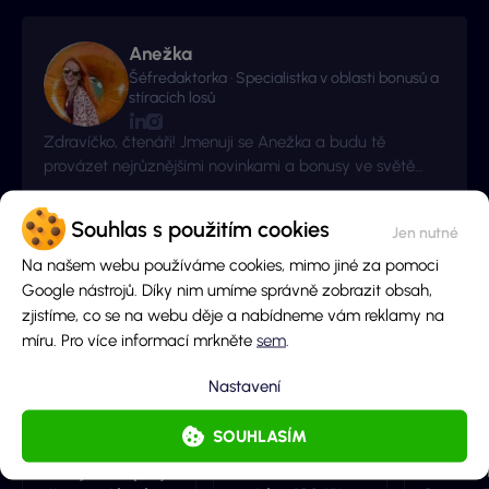
Anežka
Šéfredaktorka · Specialistka v oblasti bonusů a
stíracích losů
Zdravíčko, čtenáři! Jmenuji se Anežka a budu tě
provázet nejrůznějšími novinkami a bonusy ve světě
hazardu!
Více o autorovi
Souhlas s použitím cookies
Na našem webu používáme cookies, mimo jiné za pomoci
Související články
Google nástrojů. Díky nim umíme správně zobrazit obsah,
zjistíme, co se na webu děje a nabídneme vám reklamy na
míru. Pro více informací mrkněte
sem
.
Nastavení
SOUHLASÍM
Získej free spiny,
Zatoč s novinkou
Bonus v 