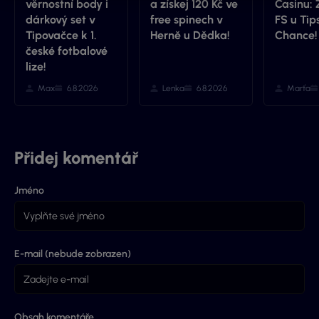
věrnostní body i
a získej 120 Kč ve
Casinu: 
dárkový set v
free spinech v
FS u Tip
Tipovačce k 1.
Herně u Dědka!
Chance!
české fotbalové
lize!
Max
6.8.2026
Lenka
6.8.2026
Marťa
Přidej komentář
Jméno
E-mail (nebude zobrazen)
Obsah komentáře