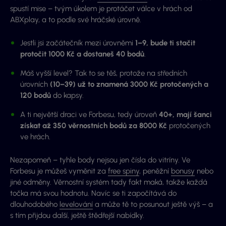
spustí mise – tvým úkolem je protáčet válce v hrách od
ABXplay, a to podle své hráčské úrovně.
Jestli jsi začátečník mezi úrovněmi
1–9, bude ti stačit
protočit 1000 Kč a dostaneš 40 bodů
.
Máš vyšší level? Tak to se těš, protože na středních
úrovních
(10–39) už to znamená 3000 Kč protočených a
120 bodů
do kapsy.
A ti největší draci ve Forbesu, tedy úroveň
40+, mají šanci
získat až 350 věrnostních bodů za 8000 Kč
protočených
ve hrách.
Nezapomeň – tyhle body nejsou jen čísla do vitríny. Ve
Forbesu je můžeš vyměnit za
free spiny
, peněžní
bonusy
nebo
jiné odměny. Věrnostní systém tady fakt maká, takže každá
točka má svou hodnotu. Navíc se ti započítává do
dlouhodobého
levelování
a může tě to posunout ještě výš – a
s tím přijdou další, ještě štědřejší nabídky.