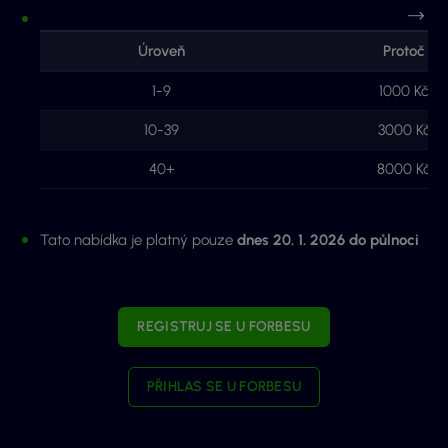
Úroveň
Protoč
1-9
1000 Kč
10-39
3000 Kč
40+
8000 Kč
Tato nabídka je platný pouze
dnes 20. 1. 2026 do půlnoci
REGISTRUJ SE U FORBESU
PŘIHLAS SE U FORBESU