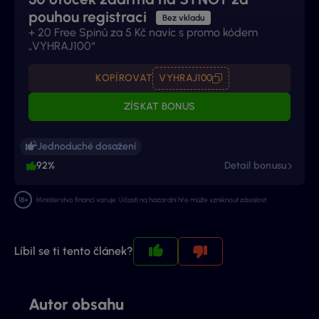
pouhou registraci
Bez vkladu
+ 20 Free Spinů za 5 Kč navíc s promo kódem
„VYHRAJ100“
KOPÍROVAT
VYHRAJ100
ZÍSKAT BONUS
Jednoduché dosažení
92%
Detail bonusu
Ministerstvo financí varuje: Účastí na hazardní hře může vzniknout závislost.
Líbil se ti tento článek?
Autor obsahu