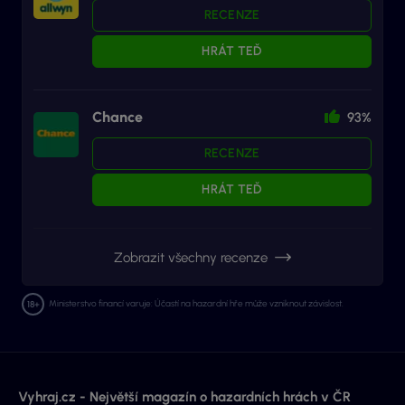
RECENZE
HRÁT TEĎ
Chance
93%
RECENZE
HRÁT TEĎ
Zobrazit všechny recenze
Ministerstvo financí varuje: Účastí na hazardní hře může vzniknout závislost.
Vyhraj.cz - Největší magazín o hazardních hrách v ČR