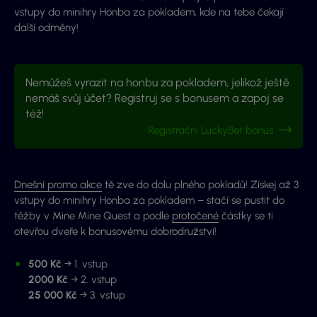
vstupy do minihry Honba za pokladem, kde na tebe čekají
další odměny!
Nemůžeš vyrazit na honbu za pokladem, jelikož ještě
nemáš svůj účet? Registruj se s bonusem a zapoj se
též!
Registrační LuckyBet bonus
Dnešní promo akce
tě zve do dolu plného pokladů! Získej až 3
vstupy do minihry Honba za pokladem – stačí se pustit do
těžby v Mine Mine Quest a podle
protočené
částky se ti
otevřou dveře k bonusovému dobrodružství!
500 Kč
→ 1. vstup
2000 Kč
→ 2. vstup
25 000 Kč
→ 3. vstup