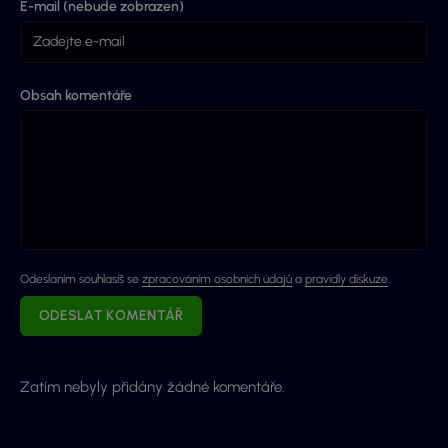
E-mail (nebude zobrazen)
Obsah komentáře
Odeslaním souhlasíš se
zpracováním osobních údajů
a
pravidly diskuze
.
ODESLAT KOMENTÁŘ
Zatím nebyly přidány žádné komentáře.