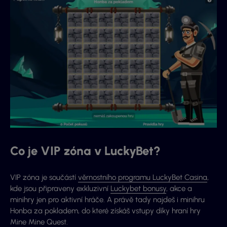
Co je VIP zóna v LuckyBet?
VIP zóna je součástí
věrnostního programu LuckyBet Casina
,
kde jsou připraveny exkluzivní
Luckybet bonusy
, akce a
minihry jen pro aktivní hráče. A právě tady najdeš i minihru
Honba za pokladem, do které získáš vstupy díky hraní hry
Mine Mine Quest.