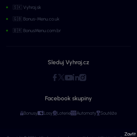
🇸🇰 Vyhraj.sk
🇬🇧 Bonus-Menu.co.uk
🇧🇷 BonusMenu.com.br
Sleduj Vyhraj.cz
Facebook skupiny
Bonusy
Losy
Loterie
Automaty
Soutěže