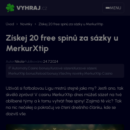
MENU
Úvod
Novinky
Získej 20 free spinů za sázky u MerkurXtip
Získej 20 free spinů za sázky u
MerkurXtip
Autor:
Nikola
Publikováno:
24.7.2024
Automaty
,
Casino bonusy
,
Kurzové sázení
,
Kurzové sázení
,
MerkurXtip bonus
,
Reload bonusy
,
Všechny novinky
,
MerkurXtip Casino
Užíváš si fotbalovou Ligu mistrů stejně jako my? Jestli ano, tak
skvělá zpráva! V casinu MerkurXtip dnes můžeš sázet na tvé
oblíbené týmy a k tomu vyhrát free spiny! Zajímá tě víc? Tak
na nic nečekej a pokračuj ve čtení dnešního článku, kde se
dozvíš vše.