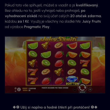
Pokud toto vše splňuješ, můžeš si vsadit a jsi
kvalifikovaný
.
Bez ohledu na to, jestli vyhraješ nebo prohraješ,
po
vyhodnocení získáš
na svůj účet celých
20 otoček zdarma
,
každou
za 1 Kč
. Využij je všechny na sladké hře:
Juicy Fruits
od výrobce
Pragmatic Play
.
🍀⚽ Užij si naplno a hodně štěstí při protáčení! ⚽🍀