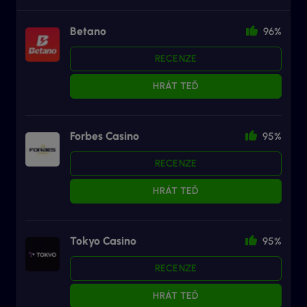
Betano
96%
RECENZE
HRÁT TEĎ
Forbes Casino
95%
RECENZE
HRÁT TEĎ
Tokyo Casino
95%
RECENZE
HRÁT TEĎ