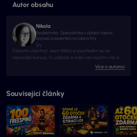
Autor obsahu
Nikola
Redaktorka · Specialistka v oblasti casino
bonusů a expertka na casino hry
Zdravím všechny! Jsem Nikča a soustředím se na
nejnovější bonusy, či události a také vás naučím vše o
nejoblíbenějších casinových hrách.
Více o autorovi
Související články