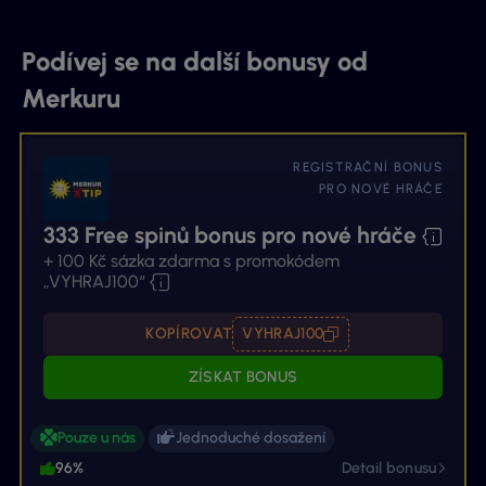
Podívej se na další bonusy od
Merkuru
REGISTRAČNÍ BONUS
PRO NOVÉ HRÁČE
333 Free spinů bonus pro nové hráče
+ 100 Kč sázka zdarma s promokódem
„VYHRAJ100“
KOPÍROVAT
VYHRAJ100
ZÍSKAT BONUS
Pouze u nás
Jednoduché dosažení
96%
Detail bonusu