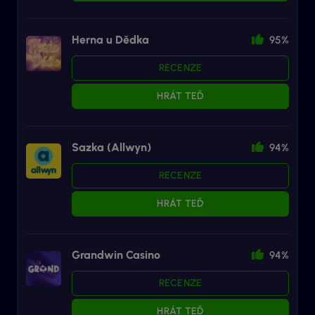
Herna u Dědka
95%
RECENZE
HRÁT TEĎ
Sazka (Allwyn)
94%
RECENZE
HRÁT TEĎ
Grandwin Casino
94%
RECENZE
HRÁT TEĎ