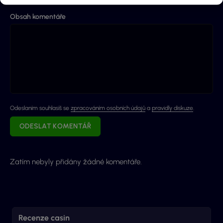
Obsah komentáře
Odeslaním souhlasíš se
zpracováním osobních údajů
a
pravidly diskuze
.
ODESLAT KOMENTÁŘ
Zatím nebyly přidány žádné komentáře.
Recenze casin