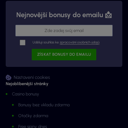
Nejnovější bonusy do emailu 📩
Uděluji souhlas ke
zpracování osobních údajů
Nastavení cookies
Nejoblíbenější stránky
Casino bonusy
Bonusy bez vkladu zdarma
Otočky zdarma
Free spiny dnes