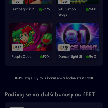
Lumberjack 2
95 %
243 Simply
94 %
Ways
Respin Queen
93 %
Dance Night 81
86 %
🍀🐟 Užij si výlov s bonusem a hodně štěstí! ✨🍀
Podívej se na další bonusy od fBET