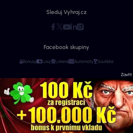
Sleduj Vyhraj.cz
Facebook skupiny
Bonusy
Losy
Loterie
Automaty
Soutěže
Copyright © 2026 - Všechna práva vyhrazena. Vyhraj.cz | Ministerstvo financí
varuje: Účastí na hazardní hře může vzniknout závislost! Stránky mají čistě
informační charakter. Veškeré informace se týkají osob starších 18 let.
Provozovatelem webu je ExeMedia s.r.o. se sídlem Kurzova 2222/16, Stodůlky,
155 00 Praha 5 (IČO: 13992228, DIČ: CZ13992228) · Kontakt:
info@vyhraj.cz