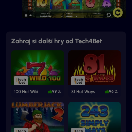
Zahraj si další hry od Tech4Bet
100 Hot Wild
99 %
81 Hot Ways
96 %