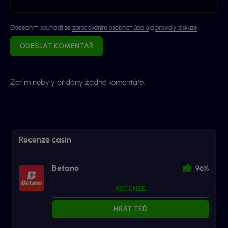
Odeslaním souhlasíš se
zpracováním osobních údajů
a
pravidly diskuze
.
ODESLAT KOMENTÁŘ
Zatím nebyly přidány žádné komentáře.
Recenze casin
Betano
96%
RECENZE
HRÁT TEĎ