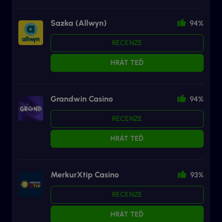
Sazka (Allwyn)
94%
RECENZE
HRÁT TEĎ
Grandwin Casino
94%
RECENZE
HRÁT TEĎ
MerkurXtip Casino
93%
RECENZE
HRÁT TEĎ