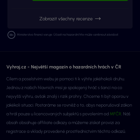
Zobrazit všechny recenze
Ministerstvo financí varuje: Účastí na hazardní hře může vzniknout závislost.
Vyhraj.cz - Největší magazín o hazardních hrách v ČR
Cílem a poselstvím webu je pomoci ti k výhře jakéhokoli druhu.
Jednou z našich hlavních misí je spokojený hráč s šancí na co
nejvyšší výhru, avšak znalý i rizik prohry. Chceme ti být oporou v
jakékoli situaci. Postaráme se rovněž o to, abys neporušoval zákon
a hrál pouze u licencovaných subjektů s povolením od
MFČR
. Náš
obsah obsahuje affiliate odkazy a můžeme získat provizi za
registrace a vklady provedené prostřednictvím těchto odkazů.