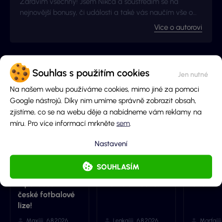
Zdravím všechny! Jsem Nikča a soustředím se na
nejnovější bonusy, či události a také vás naučím vše o
nejoblíbenějších casinových hrách.
Více o autorovi
Související články
Souhlas s použitím cookies
Na našem webu používáme cookies, mimo jiné za pomoci
Google nástrojů. Díky nim umíme správně zobrazit obsah,
zjistíme, co se na webu děje a nabídneme vám reklamy na
míru. Pro více informací mrkněte
sem
.
Nastavení
Získej free spiny,
Zatoč s novinkou
Bonus v 
věrnostní body i
a získej 120 Kč ve
Casinu: 
SOUHLASÍM
dárkový set v
free spinech v
FS u Tip
Tipovačce k 1.
Herně u Dědka!
Chance!
české fotbalové
lize!
Max
6.8.2026
Lenka
6.8.2026
Marťa