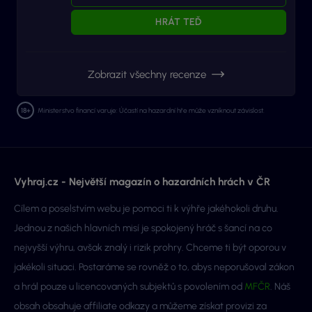
HRÁT TEĎ
Zobrazit všechny recenze
Ministerstvo financí varuje: Účastí na hazardní hře může vzniknout závislost.
Vyhraj.cz - Největší magazín o hazardních hrách v ČR
Cílem a poselstvím webu je pomoci ti k výhře jakéhokoli druhu.
Jednou z našich hlavních misí je spokojený hráč s šancí na co
nejvyšší výhru, avšak znalý i rizik prohry. Chceme ti být oporou v
jakékoli situaci. Postaráme se rovněž o to, abys neporušoval zákon
a hrál pouze u licencovaných subjektů s povolením od
MFČR
. Náš
obsah obsahuje affiliate odkazy a můžeme získat provizi za