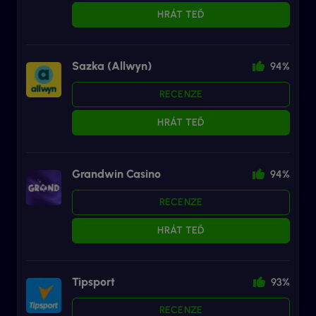
HRÁT TEĎ
Sazka (Allwyn)
94%
RECENZE
HRÁT TEĎ
Grandwin Casino
94%
RECENZE
HRÁT TEĎ
Tipsport
93%
RECENZE