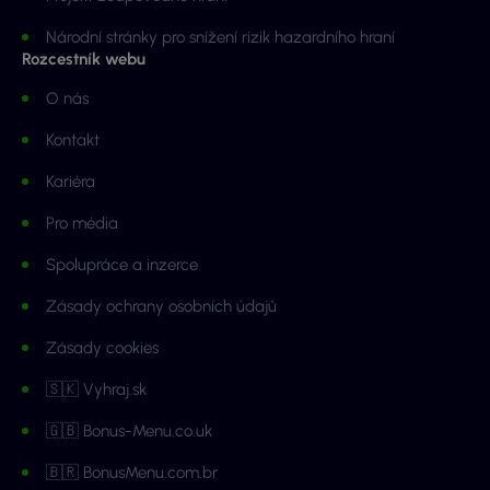
Národní stránky pro snížení rizik hazardního hraní
Rozcestník webu
O nás
Kontakt
Kariéra
Pro média
Spolupráce a inzerce
Zásady ochrany osobních údajů
Zásady cookies
🇸🇰 Vyhraj.sk
🇬🇧 Bonus-Menu.co.uk
🇧🇷 BonusMenu.com.br