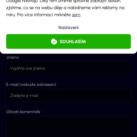
Google nástrojů. Díky nim umíme správně zobrazit obsah,
Betana!
zjistíme, co se na webu děje a nabídneme vám reklamy na
Anežka
7.8.2026
Nikola
7.8.2026
Max
míru. Pro více informací mrkněte
sem
.
Nastavení
SOUHLASÍM
Přidej komentář
Jméno
E-mail (nebude zobrazen)
Obsah komentáře