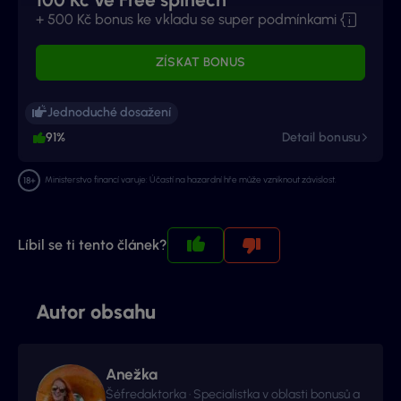
+ 500 Kč bonus ke vkladu se super podmínkami
ZÍSKAT BONUS
Jednoduché dosažení
91%
Detail bonusu
Ministerstvo financí varuje: Účastí na hazardní hře může vzniknout závislost.
Líbil se ti tento článek?
Autor obsahu
Anežka
Šéfredaktorka · Specialistka v oblasti bonusů a