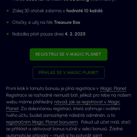
Získej 30 otoček zdarma v
hodnotě 10 každá
Otočky si užij na hře
Treasure Box
Nabídka platí pouze dnes
4. 2. 2025
REGISTRUJ SE V MAGIC PLANET
PŘIHLAS SE V MAGIC PLANET
První krok k tomuto bonusu je plná registrace v
Magic Planet
.
Registrace se rozhodně nemusíš bát, jelikož pro tebe na našem
webu máme přehledný
návod, jak se registrovat v Magic
Planet
. Za dokončenou registraci, která zahrnuje i ověření
tvého účtu, budeš samozřejmě náležitě odměněn, a to
registračním Magic Planet bonusem
. Pokud už účet máš, stačí
se přihlásit a aktivovat bonus ručně v sekci bonusů. Žádné
automatické připsání – musíš si ho potvrdit sám!