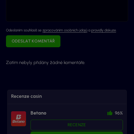
Odeslaním souhlasíš se
zpracováním osobních údajů
a
pravidly diskuze
.
ODESLAT KOMENTÁŘ
Zatím nebyly přidány žádné komentáře.
Recenze casin
Betano
96%
RECENZE