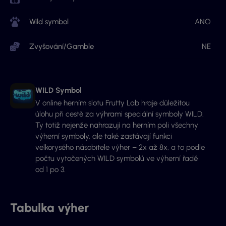
Wild symbol
ANO
Zvyšování/Gamble
NE
WILD Symbol
V online herním slotu Frutty Lab hraje důležitou
úlohu při cestě za výhrami speciální symboly WILD.
Ty totiž nejenže nahrazují na herním poli všechny
výherní symboly, ale také zastávají funkci
velkorysého násobitele výher – 2x až 8x, a to podle
počtu vytočených WILD symbolů ve výherní řadě
od 1 po 3.
Tabulka výher