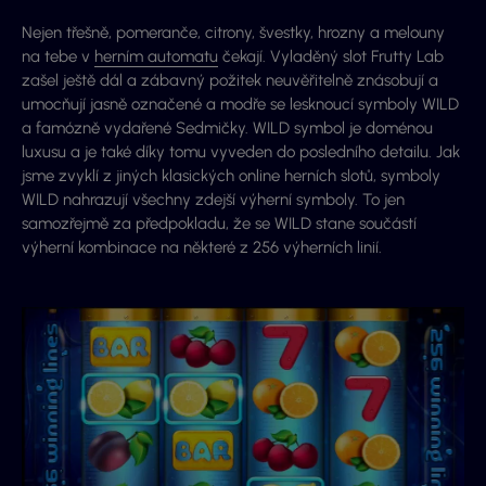
Nejen třešně, pomeranče, citrony, švestky, hrozny a melouny
na tebe v
herním automatu
čekají. Vyladěný slot Frutty Lab
zašel ještě dál a zábavný požitek neuvěřitelně znásobují a
umocňují jasně označené a modře se lesknoucí symboly WILD
a famózně vydařené Sedmičky. WILD symbol je doménou
luxusu a je také díky tomu vyveden do posledního detailu. Jak
jsme zvyklí z jiných klasických online herních slotů, symboly
WILD nahrazují všechny zdejší výherní symboly. To jen
samozřejmě za předpokladu, že se WILD stane součástí
výherní kombinace na některé z 256 výherních linií.