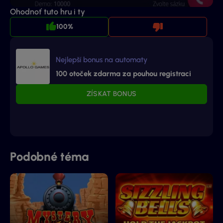
Ohodnoť tuto hru i ty
100%
Nejlepší bonus na automaty
100 otoček zdarma za pouhou registraci
ZÍSKAT BONUS
Podobné téma