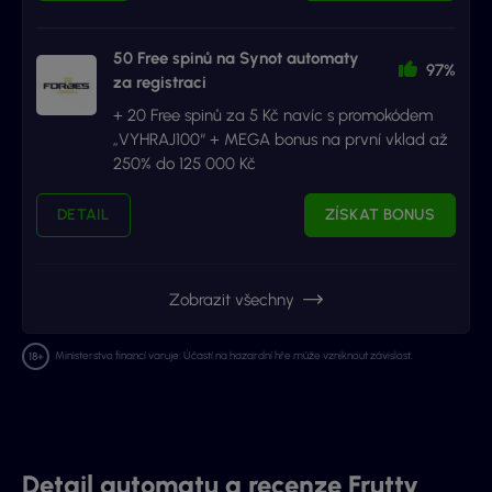
50 Free spinů na Synot automaty
97%
za registraci
+ 20 Free spinů za 5 Kč navíc s promokódem
„VYHRAJ100“ + MEGA bonus na první vklad až
250% do 125 000 Kč
DETAIL
ZÍSKAT BONUS
Zobrazit všechny
Ministerstvo financí varuje: Účastí na hazardní hře může vzniknout závislost.
Detail automatu a recenze Frutty