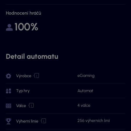
Hodnocení hráčů
100%
Detail automatu
eGaming
Výrobce
Typ hry
Automat
4 válce
Válce
256 výherních linií
Výherní linie