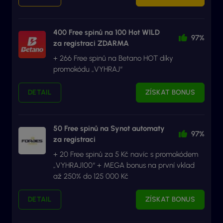
400 Free spinů na 100 Hot WILD
97%
za registraci ZDARMA
+ 266 Free spinů na Betano HOT díky
promokódu „VYHRAJ“
DETAIL
ZÍSKAT BONUS
50 Free spinů na Synot automaty
97%
za registraci
+ 20 Free spinů za 5 Kč navíc s promokódem
„VYHRAJ100“ + MEGA bonus na první vklad
až 250% do 125 000 Kč
DETAIL
ZÍSKAT BONUS