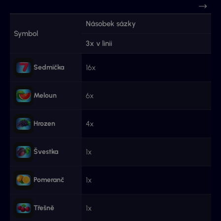
Násobek sázky
Symbol
3x v linii
Sedmička
16x
Meloun
6x
Hrozen
4x
Švestka
1x
Pomeranč
1x
Třešně
1x