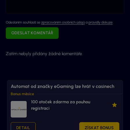
Odeslaním souhlasíš se
zpracováním osobních údajů
a
pravidly diskuze
.
ODESLAT KOMENTÁŘ
Zatím nebyly přidány žádné komentáře.
Automat od značky eGaming lze hrát v casinech
Bonus měsíce
100 otoček zdarma za pouhou
registraci
DETAIL
ZÍSKAT BONUS