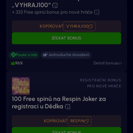
„VYHRAJ100“
+ 333 Free spinů bonus pro nové hráče
KOPÍROVAT
VYHRAJ100
ZÍSKAT BONUS
Pouze u nás
Jednoduché dosažení
96%
Detail bonusu
REGISTRAČNÍ BONUS
PRO NOVÉ HRÁČE
100 Free spinů na Respin Joker za
registraci u Dědka
KOPÍROVAT
RESPIN
ZÍSKAT BONUS