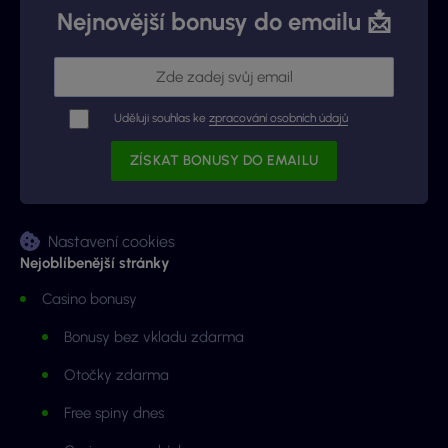
Nejnovější bonusy do emailu 📩
Uděluji souhlas ke
zpracování osobních údajů
Nastavení cookies
Nejoblíbenější stránky
Casino bonusy
Bonusy bez vkladu zdarma
Otočky zdarma
Free spiny dnes