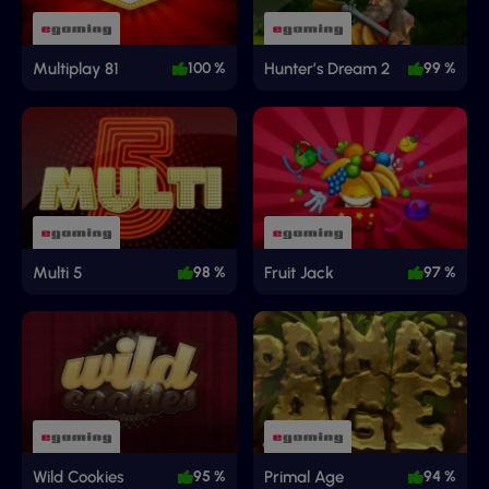
Multiplay 81
100 %
Hunter’s Dream 2
99 %
Multi 5
98 %
Fruit Jack
97 %
Wild Cookies
95 %
Primal Age
94 %