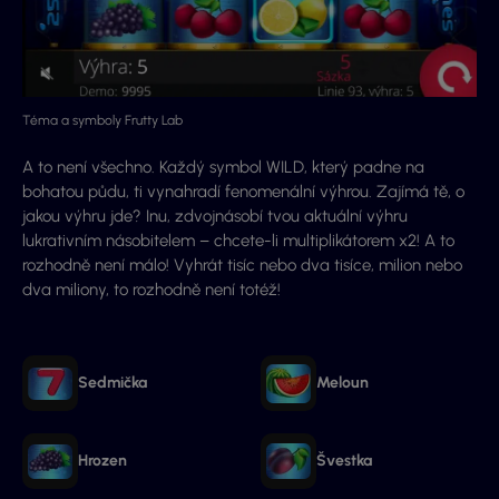
Téma a symboly Frutty Lab
A to není všechno. Každý symbol WILD, který padne na
bohatou půdu, ti vynahradí fenomenální výhrou. Zajímá tě, o
jakou výhru jde? Inu, zdvojnásobí tvou aktuální výhru
lukrativním násobitelem – chcete-li multiplikátorem x2! A to
rozhodně není málo! Vyhrát tisíc nebo dva tisíce, milion nebo
dva miliony, to rozhodně není totéž!
Sedmička
Meloun
Hrozen
Švestka