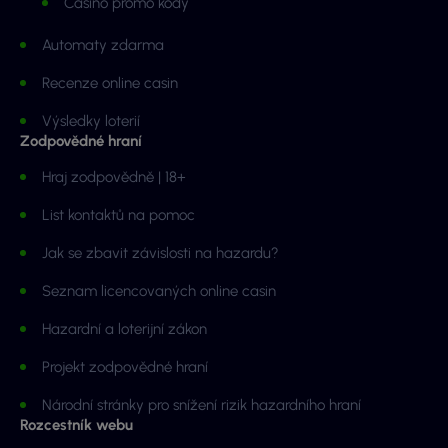
Casino promo kódy
Automaty zdarma
Recenze online casin
Výsledky loterií
Zodpovědné hraní
Hraj zodpovědně | 18+
List kontaktů na pomoc
Jak se zbavit závislosti na hazardu?
Seznam licencovaných online casin
Hazardní a loterijní zákon
Projekt zodpovědné hraní
Národní stránky pro snížení rizik hazardního hraní
Rozcestník webu