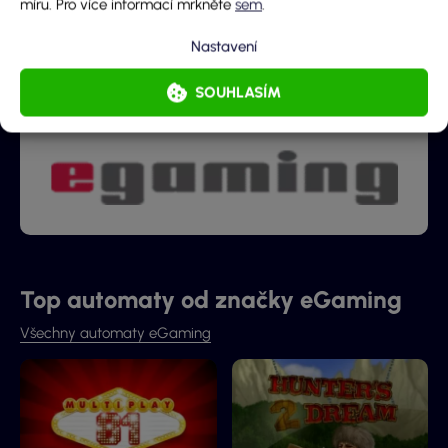
míru. Pro více informací mrkněte
sem
.
před svou konkurencí? No především nepřekonatelnou
hratelností. Automaty jako Multiplay81 nebo Hunter´s Dream 2
Nastavení
jsou jedny z nejlepších automatů dneška. E-gaming prostě ví,
co hráče baví a přesně to jim servíruje.
SOUHLASÍM
Top automaty od značky eGaming
Všechny automaty eGaming