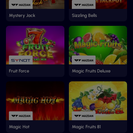
Mystery Jack
Sizzling Bells
Fruit Force
Magic Fruits Deluxe
Magic Hot
Magic Fruits 81