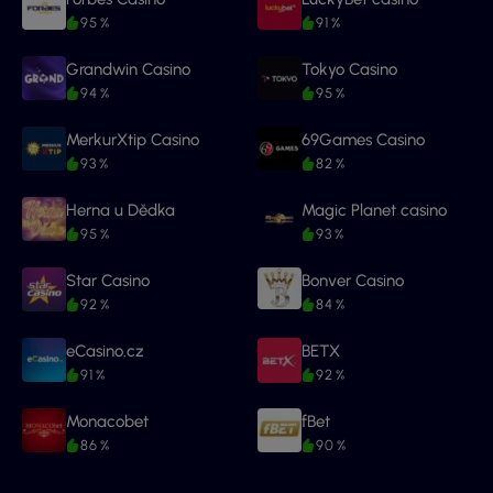
95 %
91 %
Grandwin Casino
Tokyo Casino
94 %
95 %
MerkurXtip Casino
69Games Casino
93 %
82 %
Herna u Dědka
Magic Planet casino
95 %
93 %
Star Casino
Bonver Casino
92 %
84 %
eCasino.cz
BETX
91 %
92 %
Monacobet
fBet
86 %
90 %