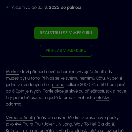
Akce trvá do 30
. 3. 2025 do půlnoci
REGISTRUJ SE V MERKURU
PŘIHLAS V MERKURU
Merkur
slaví příchod nového herního vývojáře Adell a ty
můžeš být u toho! Přihlas se ke svému hernímu účtu, vyber si
jednu z uvedených her,
protoč
celkem 3000 Kč a 60 free spinů
do 6 Spin je tvých. Tahle akce je skvělou příležitostí, jak si nové
hry pořádně osahat a ještě k tomu získat extra
otočky
zdarma
.
Výrobce Adell
přináší do casina Merkur zbrusu nové pecky
jako 4×4 Fruits, Fruit Joker, Jin-Jang, Way To Hell 2 a další.
Každá z nich má unikátní styl a hratelnost, takže se rozhodně