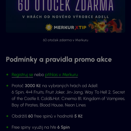
60 otoček zdarma v Merkuru
Podmínky a pravidla promo akce
Registruj se
nebo
přihlas v Merkuru
Protoč
3000 Kč
na vybraných hrách od Adell:
6 Spin, 4×4 Fruits, Fruit Joker, Jin-Jang, Way To Hell 2, Secret
of the Castle II, Cold&Hot, Cinema 81, Kingdom of Vampires,
Bay of Pirates, Blood House, Neon Lines
Obdržíš
60
free spinů v hodnotě
5 Kč
Free spiny využij na hře
6 Spin