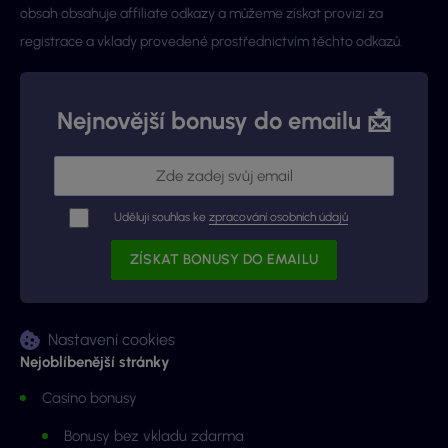
obsah obsahuje affiliate odkazy a můžeme získat provizi za
registrace a vklady provedené prostřednictvím těchto odkazů.
Nejnovější bonusy do emailu 📩
Uděluji souhlas ke
zpracování osobních údajů
Nastavení cookies
Nejoblíbenější stránky
Casino bonusy
Bonusy bez vkladu zdarma