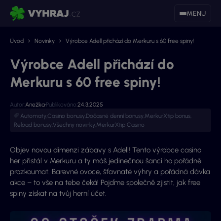
MENU
Úvod
Novinky
Výrobce Adell přichází do Merkuru s 60 free spiny!
Výrobce Adell přichází do
Merkuru s 60 free spiny!
Autor:
Anežka
Publikováno:
24.3.2025
Automaty
,
Casino bonusy
,
Dočasné denní bonusy
,
MerkurXtip bonus
,
Reload bonusy
,
Všechny novinky
,
MerkurXtip Casino
Objev novou dimenzi zábavy s Adell! Tento výrobce casino
her přistál v Merkuru a ty máš jedinečnou šanci ho pořádně
prozkoumat. Barevné ovoce, šťavnaté výhry a pořádná dávka
akce – to vše na tebe čeká! Pojďme společně zjistit, jak free
spiny získat na tvůj herní účet.