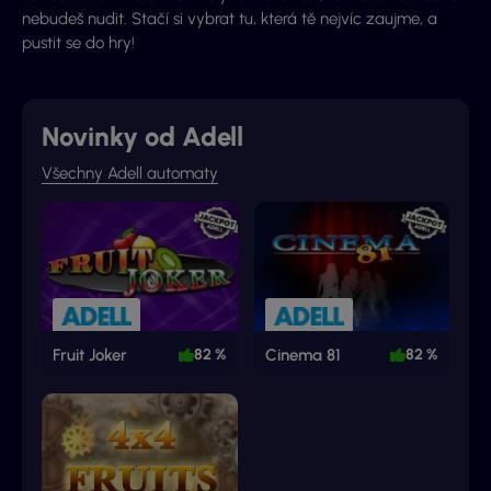
nebudeš nudit. Stačí si vybrat tu, která tě nejvíc zaujme, a
pustit se do hry!
Novinky od Adell
Všechny Adell automaty
Fruit Joker
82 %
Cinema 81
82 %