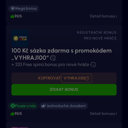
Mega bonus
96%
Detail bonusu
REGISTRAČNÍ BONUS
PRO NOVÉ HRÁČE
100 Kč sázka zdarma s promokódem
„VYHRAJ100“
+ 333 Free spinů bonus pro nové hráče
KOPÍROVAT
VYHRAJ100
ZÍSKAT BONUS
Pouze u nás
Jednoduché dosažení
96%
Detail bonusu