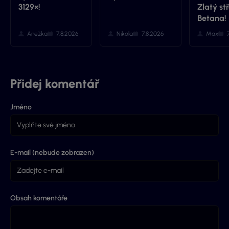
3129×!
Zlatý st
Betana!
Anežka
7.8.2026
Nikola
7.8.2026
Max
Přidej komentář
Jméno
E-mail (nebude zobrazen)
Obsah komentáře