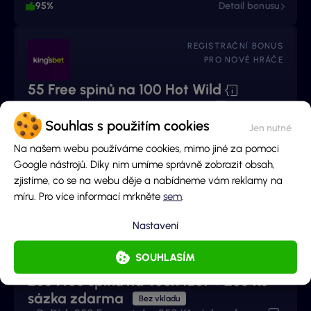
95%
Detail bonusu
REGISTRAČNÍ BONUS
PRO NOVÉ HRÁČE
55 Free spinů na 100 Hot Wild
+ Až 555 Kč za výhodných podmínek
Souhlas s použitím cookies
ZÍSKAT BONUS
Na našem webu používáme cookies, mimo jiné za pomoci
Google nástrojů. Díky nim umíme správně zobrazit obsah,
Jednoduché dosažení
zjistíme, co se na webu děje a nabídneme vám reklamy na
míru. Pro více informací mrkněte
sem
.
95%
Detail bonusu
Nastavení
REGISTRAČNÍ BONUS
PRO NOVÉ HRÁČE
SOUHLASÍM
250 Free spinů na Tech4Bet + 250 Kč
sázka zdarma
Bez vkladu