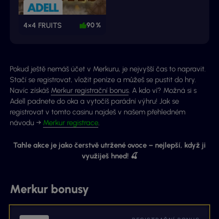
4×4 FRUITS
90 %
Pokud ještě nemáš účet v Merkuru, je nejvyšší čas to napravit.
Stačí se registrovat, vložit peníze a můžeš se pustit do hry.
Navíc získáš
Merkur registrační bonus
. A kdo ví? Možná si s
Adell padnete do oka a vytočíš parádní výhru! Jak se
registrovat v tomto casinu najdeš v našem přehledném
návodu →
Merkur registrace
.
Tahle akce je jako čerstvě utržené ovoce – nejlepší, když ji
využiješ hned! 🍒
Merkur bonusy