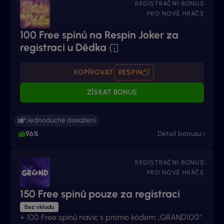
REGISTRAČNÍ BONUS
PRO NOVÉ HRÁČE
100 Free spinů na Respin Joker za
registraci u Dědka
KOPÍROVAT
RESPIN
ZÍSKAT BONUS
Jednoduché dosažení
96%
Detail bonusu
REGISTRAČNÍ BONUS
PRO NOVÉ HRÁČE
150 Free spinů pouze za registraci
Bez vkladu
+ 100 Free spinů navíc s promo kódem „GRAND100“