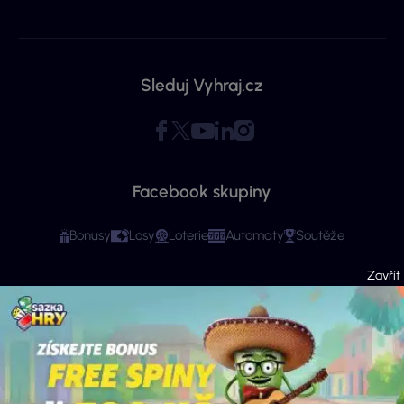
Sleduj Vyhraj.cz
Facebook skupiny
Bonusy
Losy
Loterie
Automaty
Soutěže
Copyright © 2026 - Všechna práva vyhrazena. Vyhraj.cz | Ministerstvo financí
varuje: Účastí na hazardní hře může vzniknout závislost! Stránky mají čistě
informační charakter. Veškeré informace se týkají osob starších 18 let.
Provozovatelem webu je ExeMedia s.r.o. se sídlem Kurzova 2222/16, Stodůlky,
155 00 Praha 5 (IČO: 13992228, DIČ: CZ13992228) · Kontakt:
info@vyhraj.cz