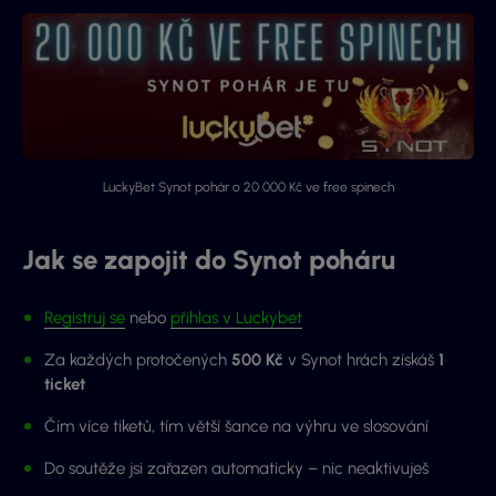
LuckyBet Synot pohár o 20 000 Kč ve free spinech
Jak se zapojit do Synot poháru
Registruj se
nebo
přihlas v Luckybet
Za každých protočených
500 Kč
v Synot hrách získáš
1
ticket
Čím více tiketů, tím větší šance na výhru ve slosování
Do soutěže jsi zařazen automaticky – nic neaktivuješ