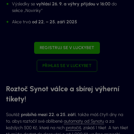
Výsledky se
vyhlásí 26. 9. a výhry přijdou v 16:00
do
sekce „Novinky“
Akce trvá
od 22. – 25. září 2025
REGISTRUJ SE V LUCKYBET
PŘIHLAS SE V LUCKYBET
Roztoč Synot válce a sbírej výherní
tikety!
Soutěž
probíhá mezi 22. a 25. září
, takže máš čtyři dny na
to, abys roztočil své oblíbené
automaty od Synotu
a za
každých 500 Kč, které na nich
protočíš
, získáš 1 tiket. A ten tiket