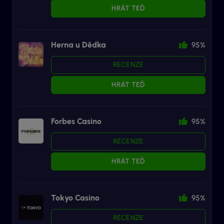
HRÁT TEĎ
Herna u Dědka
95%
RECENZE
HRÁT TEĎ
Forbes Casino
95%
RECENZE
HRÁT TEĎ
Tokyo Casino
95%
RECENZE