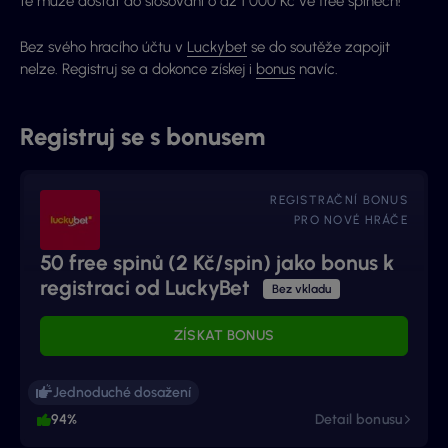
tě může dostat do slosování o až 1 000 Kč ve free spinech!
Bez svého hracího účtu v
Luckybet
se do soutěže zapojit
nelze. Registruj se a dokonce získej i
bonus
navíc.
Registruj se s bonusem
REGISTRAČNÍ BONUS
PRO NOVÉ HRÁČE
50 free spinů (2 Kč/spin) jako bonus k
registraci od LuckyBet
Bez vkladu
ZÍSKAT BONUS
Jednoduché dosažení
94%
Detail bonusu