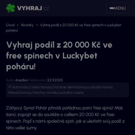
MENU
Úvod
Novinky
Vyhraj podíl z 20 000 Kč ve free spinech v Luckybet
poháru!
Vyhraj podíl z 20 000 Kč ve
free spinech v Luckybet
poháru!
Autor:
Anežka
Publikováno:
22.9.2025
Automaty
,
Casino bonusy
,
Dočasné denní bonusy
,
LuckyBet bonus
,
Reload bonusy
,
Všechny novinky
,
LuckyBet casino
Zářijový Synot Pohár přináší pořádnou porci free spinů! Máš
šanci zapojit se do soutěže o celkem 20 000 Kč ve free
spinech. Pojď s námi společně zjisti, jak si ukořistit svůj podíl z
této velké sumy.