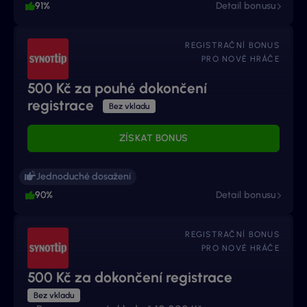
91%
Detail bonusu
REGISTRAČNÍ BONUS
PRO NOVÉ HRÁČE
500 Kč za pouhé dokončení
registrace
Bez vkladu
ZÍSKAT BONUS
Jednoduché dosažení
90%
Detail bonusu
REGISTRAČNÍ BONUS
PRO NOVÉ HRÁČE
500 Kč za dokončení registrace
Bez vkladu