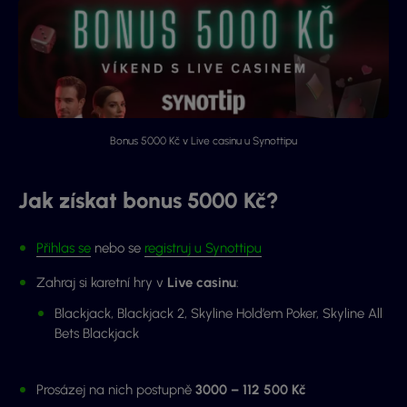
Bonus 5000 Kč v Live casinu u Synottipu
Jak získat bonus 5000 Kč?
Přihlas se
nebo se
registruj u Synottipu
Zahraj si karetní hry v
Live casinu
:
Blackjack, Blackjack 2, Skyline Hold’em Poker, Skyline All
Bets Blackjack
Prosázej na nich postupně
3000 – 112 500 Kč