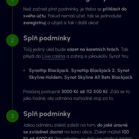
Než začneš plnit podmínky, je třeba se
přihlásit do
svého účtu
. Pokud nemáš účet, tak se jednoduše
zaregistruj
a užiješ si tak i další akce!
Splň podmínky
Tvůj jediný úkol bude
sázet na karetních hrách
. Tak
přejdi do
Live casina
a zahraj si jakoukoliv Synot hru:
Synottip Blackjack, Synottip Blackjack 2, Synot
Skyline Holdem, Synot Skyline All Bets Blackjack
Prosázej postupně
3000 Kč až 112 500 Kč
. Zdá se to
jako hodně, ale odměna rozhodně stojí za to.
Splň podmínky
Jakou odměnu získáš záleží na tom,
do jaké úrovně
se zvládneš dostat
na konci akce. Získat můžeš
100
Kč až 5000 Kč
. Na odměnu se dále nevztahují žádné