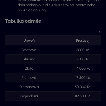
další podmínky, tudíž jí můžeš rovnou vybrat nebo
použít do další hry.
Tabulka odměn
Úroveň
Prosázej
Bronzová
3000 Kč
Stříbrná
7500 Kč
Zlatá
14 000 Kč
Platinová
17 500 Kč
Diamantová
50 000 Kč
Legendární
112 500 Kč