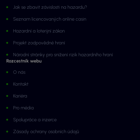
Jak se zbavit závislosti na hazardu?
Seznam licencovaných online casin
Hazardní a loterijní zákon
Projekt zodpovědné hraní
Národní stránky pro snížení rizik hazardního hraní
Rozcestník webu
O nás
Kontakt
Kariéra
Pro média
Spolupráce a inzerce
Zásady ochrany osobních údajů