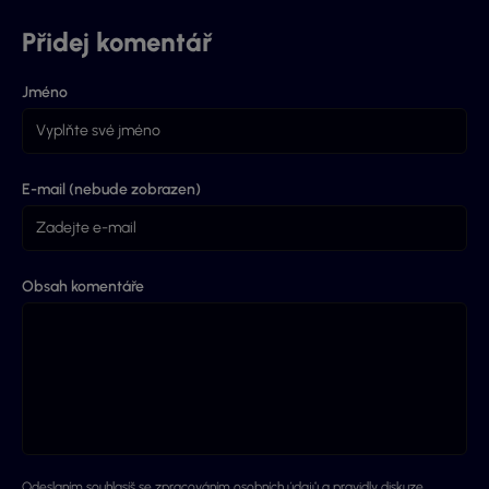
Přidej komentář
Jméno
E-mail (nebude zobrazen)
Obsah komentáře
Odeslaním souhlasíš se
zpracováním osobních údajů
a
pravidly diskuze
.