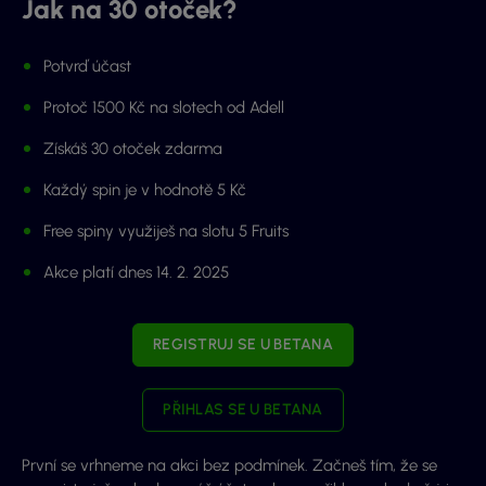
Jak na 30 otoček?
Potvrď účast
Protoč 1500 Kč na slotech od Adell
Získáš 30 otoček zdarma
Každý spin je v hodnotě 5 Kč
Free spiny využiješ na slotu 5 Fruits
Akce platí dnes 14. 2. 2025
REGISTRUJ SE U BETANA
PŘIHLAS SE U BETANA
První se vrhneme na akci bez podmínek. Začneš tím, že se