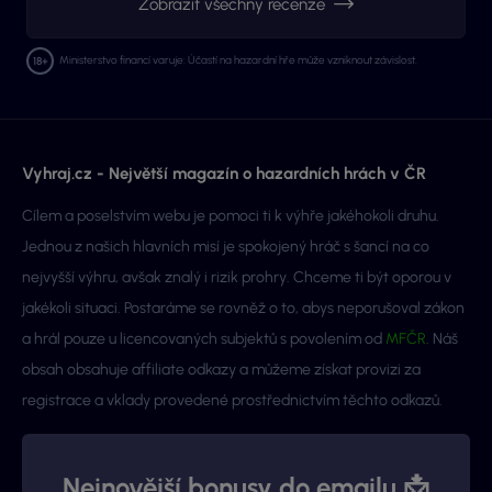
Zobrazit všechny recenze
Ministerstvo financí varuje: Účastí na hazardní hře může vzniknout závislost.
Vyhraj.cz - Největší magazín o hazardních hrách v ČR
Cílem a poselstvím webu je pomoci ti k výhře jakéhokoli druhu.
Jednou z našich hlavních misí je spokojený hráč s šancí na co
nejvyšší výhru, avšak znalý i rizik prohry. Chceme ti být oporou v
jakékoli situaci. Postaráme se rovněž o to, abys neporušoval zákon
a hrál pouze u licencovaných subjektů s povolením od
MFČR
. Náš
obsah obsahuje affiliate odkazy a můžeme získat provizi za
registrace a vklady provedené prostřednictvím těchto odkazů.
Nejnovější bonusy do emailu 📩