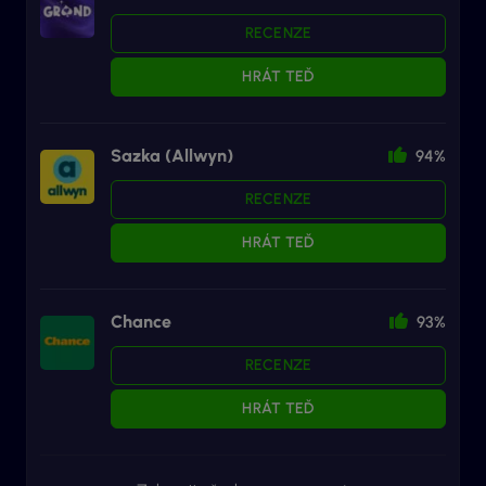
RECENZE
HRÁT TEĎ
Sazka (Allwyn)
94%
RECENZE
HRÁT TEĎ
Chance
93%
RECENZE
HRÁT TEĎ