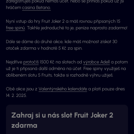
zaregistruješ pokud nemáš účet, nebo se přihlas pokud už jsi
hráčem
casina Betano.
Nyní vstup do hry Fruit Joker 2 a máš rovnou připsaných 15
free spinů
. Takhle jednoduché to je, peníze naprosto zadarmo!
Dále se dáme do druhé akce, kde máš možnost získat 30
otoček zdarma v hodnotě 5 Kč za spin.
Nejdříve
protočíš
1500 Kč na slotech od
výrobce Adell
a potom
už je ti připsaná další odměna na účet. Free spiny využiješ na
oblíbeném slotu 5 Fruits, takže si rozhodně výhru užiješ.
Obě akce jsou z
Valentýnského kalendáře
a platí pouze dnes
14. 2. 2025.
Zahraj si u nás slot Fruit Joker 2
zdarma