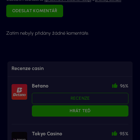
ODESLAT KOMENTÁŘ
Zatím nebyly přidány žádné komentáře.
Recenze casin
Betano
96%
RECENZE
HRÁT TEĎ
Tokyo Casino
95%