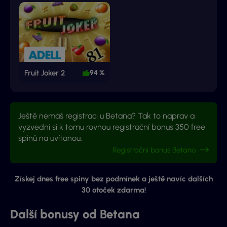
Fruit Joker 2
94 %
Ještě nemáš registraci u Betana? Tak to naprav a
vyzvedni si k tomu rovnou registrační bonus 350 free
spinů na uvítanou.
Registrační bonus Betano
Získej dnes free spiny bez podmínek a ještě navíc dalších
30 otoček zdarma!
Další bonusy od Betana