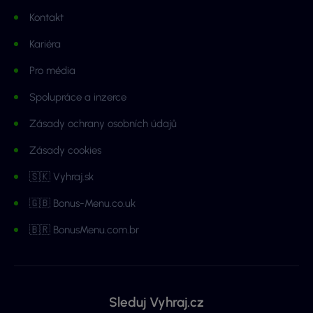
Kontakt
Kariéra
Pro média
Spolupráce a inzerce
Zásady ochrany osobních údajů
Zásady cookies
🇸🇰 Vyhraj.sk
🇬🇧 Bonus-Menu.co.uk
🇧🇷 BonusMenu.com.br
Sleduj Vyhraj.cz